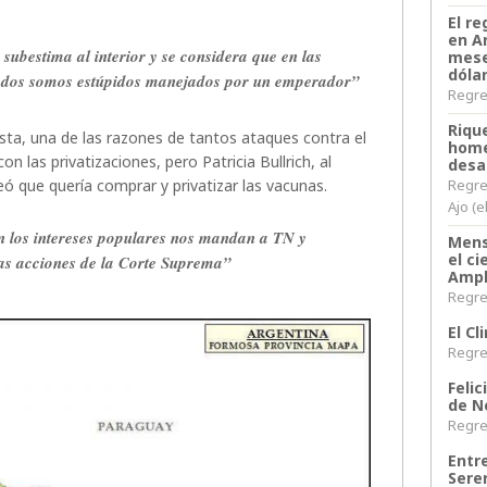
El re
en A
 subestima al interior y se considera que en las
mese
dóla
 todos somos estúpidos manejados por un emperador”
Regres
Riqu
sta, una de las razones de tantos ataques contra el
home
n las privatizaciones, pero Patricia Bullrich, al
desa
ó que quería comprar y privatizar las vacunas.
Regre
Ajo (e
n los intereses populares nos mandan a TN y
Mens
el c
as acciones de la Corte Suprema”
Ampl
Regres
El C
Regres
Felic
de N
Regres
Entr
Sere