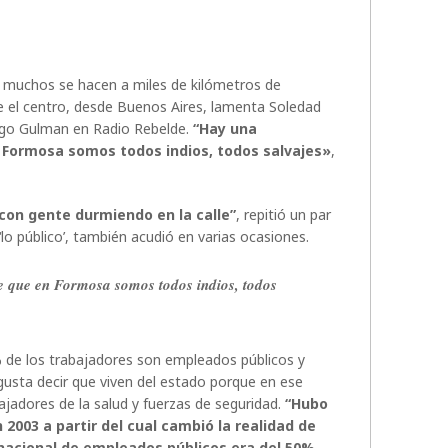
muchos se hacen a miles de kilómetros de
de el centro, desde Buenos Aires, lamenta Soledad
Hugo Gulman en Radio Rebelde.
“Hay una
n Formosa somos todos indios, todos salvajes»
,
con gente durmiendo en la calle”
, repitió un par
‘lo público’, también acudió en varias ocasiones.
e que en Formosa somos todos indios, todos
 de los trabajadores son empleados públicos y
gusta decir que viven del estado porque en ese
ajadores de la salud y fuerzas de seguridad.
“Hubo
2003 a partir del cual cambió la realidad de
nacional de empleados públicos era del 50%,