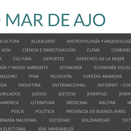
ICULTURA
ALQUILERES
ANTROPOLOGÍA Y ARQUEOLOG
ASIA
CIENCIA E INVESTIGACIÓN
CLIMA
COMUNIC
R
CULTURA
DEPORTES
DERECHOS DE LA MUJER
GÍA Y MEDIO AMBIENTE
ECONOMÍA
ECONOMÍA SOLID
RALISMO
FFAA
FILOSOFÍA
FUERZAS ARMADAS
ESIA
INDUSTRIA
INTERNACIONAL
INTERNET – CO
JUBILADOS
JUEGOS
JUSTICIA
JUVENTUD
JUVE
OAMERICA
LITERATURA
MEDICINA
MILITAR
M
PESCA
POLÍTICA
PROVINCIA DE BUENOS AIRES
ERANÍA NACIONAL
SOCIEDAD
SOLIDARIDAD
TEC
N ELECTORAL
VÍAS NAVEGABLES