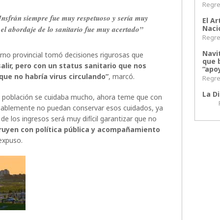
Regres
 Insfrán siempre fue muy respetuoso y sería muy
El Ar
Naci
 el abordaje de lo sanitario fue muy acertado”
Regres
Navi
rno provincial tomó decisiones rigurosas que
que 
salir, pero con un status sanitario que nos
“apoy
que no habría virus circulando”
, marcó.
Regres
La Di
la población se cuidaba mucho, ahora teme que con
Regr
bablemente no puedan conservar esos cuidados, ya
de los ingresos será muy difícil garantizar que no
truyen con política pública y acompañamiento
 expuso.