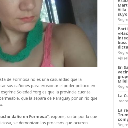
Arace
Martí
Villa
suyo
Regres
Parti
«Hac
inte
busc
dict
Regre
Ajo (e
En S
veci
grup
ista de Formosa no es una casualidad que la
Milei
ar sus cañones para erosionar el poder político en
Regres
esgrime Soledad Yorg es que la provincia cuenta
La Cu
ermeable, que la separa de Paraguay por un río que
Regres
o.
La r
Trum
mucho daño en Formosa”
, expone, razón por la que
comp
iciosa, se demonizan los procesos que ocurren
Regres