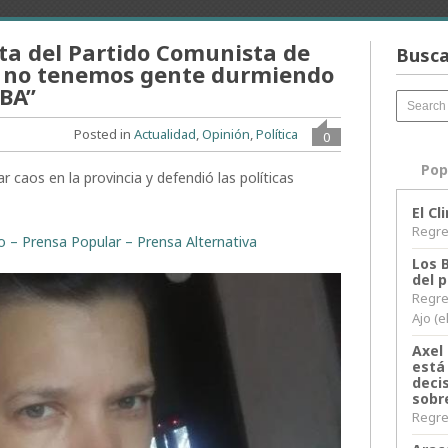
ta del Partido Comunista de
Busca
a no tenemos gente durmiendo
ABA”
Posted in
Actualidad
,
Opinión
,
Política
0
Pop
r caos en la provincia y defendió las políticas
El C
Regres
to – Prensa Popular – Prensa Alternativa
Los 
del 
Regre
Ajo (e
Axel 
está
decis
sobr
Regres