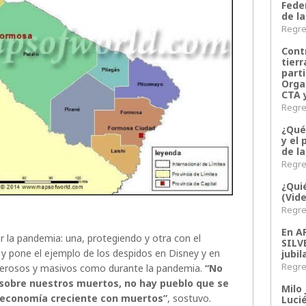
Fede
de la
Regres
Contr
tier
parti
Orga
CTA 
Regres
¿Qué
y el 
de l
Regres
¿Qui
(Vid
Regres
En 
r la pandemia: una, protegiendo y otra con el
SILV
y pone el ejemplo de los despidos en Disney y en
jubil
Regres
merosos y masivos como durante la pandemia.
“No
sobre nuestros muertos, no hay pueblo que se
Milo 
 economía creciente con muertos”
, sostuvo.
Lucié