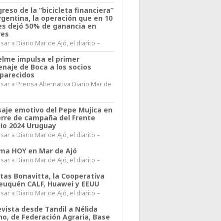
greso de la “bicicleta financiera”
rgentina, la operación que en 10
s dejó 50% de ganancia en
res
ar a Diario Mar de Ajó, el diarito –
elme impulsa el primer
naje de Boca a los socios
parecidos
sar a Prensa Alternativa Diario Mar de
l
aje emotivo del Pepe Mujica en
ierre de campaña del Frente
io 2024 Uruguay
ar a Diario Mar de Ajó, el diarito –
lima HOY en Mar de Ajó
ar a Diario Mar de Ajó, el diarito –
itas Bonavitta, la Cooperativa
euquén CALF, Huawei y EEUU
ar a Diario Mar de Ajó, el diarito –
evista desde Tandil a Nélida
no, de Federación Agraria, Base