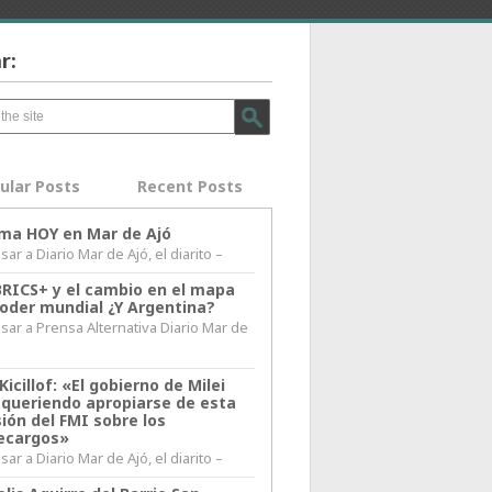
r:
ular Posts
Recent Posts
lima HOY en Mar de Ajó
ar a Diario Mar de Ajó, el diarito –
BRICS+ y el cambio en el mapa
poder mundial ¿Y Argentina?
sar a Prensa Alternativa Diario Mar de
l
Kicillof: «El gobierno de Milei
 queriendo apropiarse de esta
ión del FMI sobre los
ecargos»
ar a Diario Mar de Ajó, el diarito –