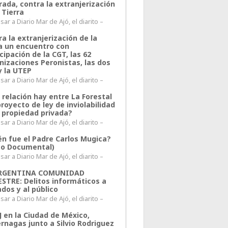
rada, contra la extranjerización
 Tierra
ar a Diario Mar de Ajó, el diarito –
a la extranjerización de la
ra un encuentro con
cipación de la CGT, las 62
nizaciones Peronistas, las dos
y la UTEP
ar a Diario Mar de Ajó, el diarito –
 relación hay entre La Forestal
proyecto de ley de inviolabilidad
a propiedad privada?
ar a Diario Mar de Ajó, el diarito –
én fue el Padre Carlos Mugica?
eo Documental)
ar a Diario Mar de Ajó, el diarito –
ARGENTINA COMUNIDAD
ESTRE: Delitos informáticos a
ados y al público
ar a Diario Mar de Ajó, el diarito –
J en la Ciudad de México,
rnagas junto a Silvio Rodriguez