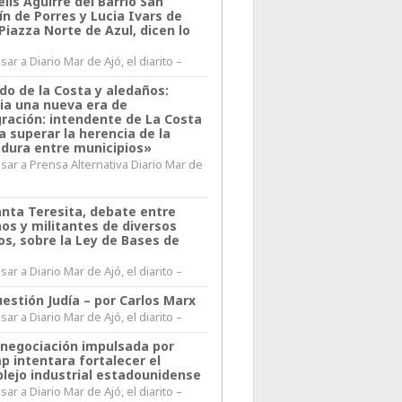
lis Aguirre del Barrio San
n de Porres y Lucia Ivars de
 Piazza Norte de Azul, dicen lo
ar a Diario Mar de Ajó, el diarito –
do de la Costa y aledaños:
ia una nueva era de
gración: intendente de La Costa
a superar la herencia de la
adura entre municipios»
sar a Prensa Alternativa Diario Mar de
l
anta Teresita, debate entre
nos y militantes de diversos
os, sobre la Ley de Bases de
ar a Diario Mar de Ajó, el diarito –
estión Judía – por Carlos Marx
ar a Diario Mar de Ajó, el diarito –
enegociación impulsada por
p intentara fortalecer el
lejo industrial estadounidense
ar a Diario Mar de Ajó, el diarito –