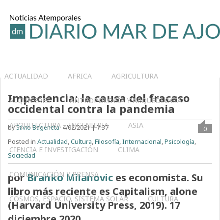
ACTUALIDAD
AFRICA
AGRICULTURA
Impaciencia: la causa del fracaso
ALQUILERES
ANTROPOLOGÍA Y ARQUEOLOGÍA
occidental contra la pandemia
ARQUITECTURA – INGENIERIA
ASIA
by
Silvio Bageneta
4/02/2021 | 7:37
0
Posted in
Actualidad
,
Cultura
,
Filosofía
,
Internacional
,
Psicología
,
CIENCIA E INVESTIGACIÓN
CLIMA
Sociedad
COMUNICACIÓN Y PRENSA
por
Branko Milanovic
es economista. Su
libro más reciente es Capitalism, alone
COSMOS, ESPACIO, SISTEMA SOLAR
CULTURA
(Harvard University Press, 2019). 17
diciembre 2020