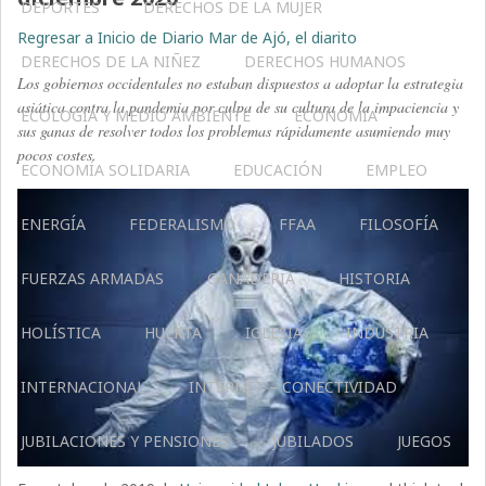
DEPORTES
DERECHOS DE LA MUJER
Regresar a Inicio de Diario Mar de Ajó, el diarito
DERECHOS DE LA NIÑEZ
DERECHOS HUMANOS
Los gobiernos occidentales no estaban dispuestos a adoptar la estrategia
asiática contra la pandemia por culpa de su cultura de la impaciencia y
ECOLOGÍA Y MEDIO AMBIENTE
ECONOMÍA
sus ganas de resolver todos los problemas rápidamente asumiendo muy
pocos costes.
ECONOMÍA SOLIDARIA
EDUCACIÓN
EMPLEO
ENERGÍA
FEDERALISMO
FFAA
FILOSOFÍA
FUERZAS ARMADAS
GANADERIA
HISTORIA
HOLÍSTICA
HUERTA
IGLESIA
INDUSTRIA
INTERNACIONAL
INTERNET – CONECTIVIDAD
JUBILACIONES Y PENSIONES
JUBILADOS
JUEGOS