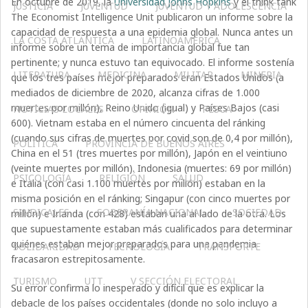
En octubre de 2019, la
Universidad Johns Hopkins
y el think tank
JUSTICIA
JUVENTUD
JUVENTUD Y ADOLESCENCIA
The Economist Intelligence Unit publicaron un informe sobre la
capacidad de respuesta a una epidemia global. Nunca antes un
LA COSTA ATLÁNTICA
LATINOAMERICA
informe sobre un tema de importancia global fue tan
pertinente; y nunca estuvo tan equivocado. El informe sostenía
LITERATURA
MEDICINA
MILITAR
MINERIA
que los tres países mejor preparados eran Estados Unidos (a
mediados de diciembre de 2020, alcanza cifras de 1.000
muertes por millón), Reino Unido (igual) y Países Bajos (casi
NOTICIAS LOCALES
OPINIÓN
PESCA
600). Vietnam estaba en el número cincuenta del ránking
(cuando sus cifras de muertes por covid son de 0,4 por millón),
POLÍTICA
PROVINCIA DE BUENOS AIRES
China en el 51 (tres muertes por millón), Japón en el veintiuno
(veinte muertes por millón). Indonesia (muertes: 69 por millón)
PSICOLOGÍA
RELIGIÓN
SALUD
e Italia (con casi 1.100 muertes por millón) estaban en la
misma posición en el ránking; Singapur (con cinco muertes por
SINDICALES
SOBERANÍA NACIONAL
SOCIEDAD
millón) e Irlanda (con 428) estaban una al lado de la otra. Los
que supuestamente estaban más cualificados para determinar
quiénes estaban mejor preparados para una pandemia
SOLIDARIDAD
TECNOLOGÍA
TRANSPORTE
fracasaron estrepitosamente.
TURISMO
UTT
V SECCIÓN ELECTORAL
Su error confirma lo inesperado y difícil que es explicar la
debacle de los países occidentales (donde no solo incluyo a