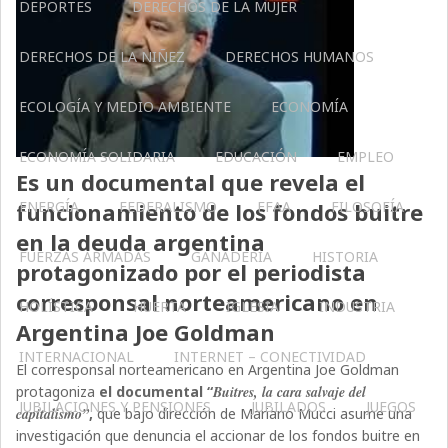
DEPORTES
DERECHOS DE LA MUJER
DERECHOS DE LA NIÑEZ
DERECHOS HUMANOS
ECOLOGÍA Y MEDIO AMBIENTE
ECONOMÍA
ECONOMÍA SOLIDARIA
EDUCACIÓN
EMPLEO
Es un documental que revela el
ENERGÍA
FEDERALISMO
FFAA
FILOSOFÍA
funcionamiento de los fondos buitre
en la deuda argentina
FUERZAS ARMADAS
GANADERIA
HISTORIA
protagonizado por el periodista
corresponsal norteamericano en
HOLÍSTICA
HUERTA
IGLESIA
INDUSTRIA
Argentina Joe Goldman
INTERNACIONAL
INTERNET – CONECTIVIDAD
El corresponsal norteamericano en Argentina Joe Goldman
protagoniza
el documental “
Buitres, la cara salvaje del
JUBILACIONES Y PENSIONES
JUBILADOS
JUEGOS
capitalismo”
,
que bajo dirección de Mariano Mucci asume una
investigación que denuncia el accionar de los fondos buitre en