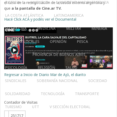
JUSTICIA
JUVENTUD
JUVENTUD Y ADOLESCENCIA
el caso de la renegociación de la deuda externa argentina y
que
a la pantalla de Cine.ar TV.
LA COSTA ATLÁNTICA
LATINOAMERICA
Hacé Click ACÁ y podés ver el Documental
LITERATURA
MEDICINA
MILITAR
MINERIA
NOTICIAS LOCALES
OPINIÓN
PESCA
POLÍTICA
PROVINCIA DE BUENOS AIRES
PSICOLOGÍA
RELIGIÓN
SALUD
Regresar a Inicio de Diario Mar de Ajó, el diarito
SINDICALES
SOBERANÍA NACIONAL
SOCIEDAD
SOLIDARIDAD
TECNOLOGÍA
TRANSPORTE
Contador de Visitas
TURISMO
UTT
V SECCIÓN ELECTORAL
251717