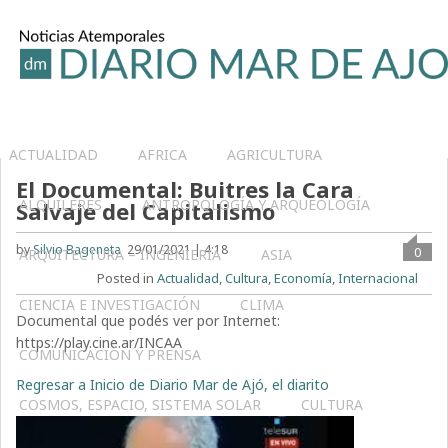
ACTUALIDAD
AFRICA
AGRICULTURA
El Documental: Buitres la Cara
ALQUILERES
ANTROPOLOGÍA Y ARQUEOLOGÍA
Salvaje del Capitalismo
by
Silvio Bageneta
29/01/2021 | 4:18
0
ARQUITECTURA – INGENIERIA
ASIA
Posted in
Actualidad
,
Cultura
,
Economía
,
Internacional
CIENCIA E INVESTIGACIÓN
CLIMA
Documental que podés ver por Internet:
https://play.cine.ar/INCAA
COMUNICACIÓN Y PRENSA
Regresar a Inicio de Diario Mar de Ajó, el diarito
COSMOS, ESPACIO, SISTEMA SOLAR
CULTURA