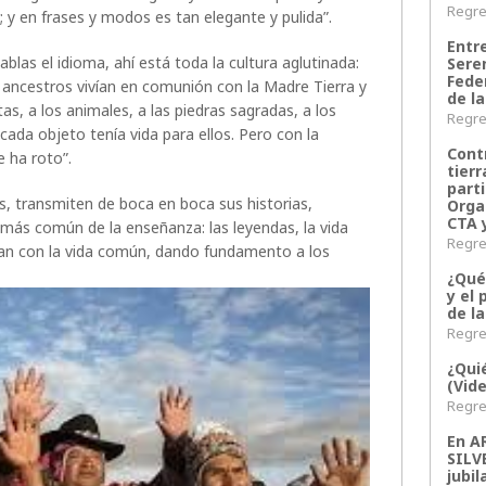
Regres
; y en frases y modos es tan elegante y pulida”.
Entr
las el idioma, ahí está toda la cultura aglutinada:
Sere
Fede
os ancestros vivían en comunión con la Madre Tierra y
de la
s, a los animales, a las piedras sagradas, a los
Regres
 cada objeto tenía vida para ellos. Pero con la
Contr
e ha roto”.
tier
parti
as, transmiten de boca en boca sus historias,
Orga
CTA 
o más común de la enseñanza: las leyendas, la vida
Regres
clan con la vida común, dando fundamento a los
¿Qué
y el 
de l
Regres
¿Qui
(Vid
Regres
En 
SILV
jubil