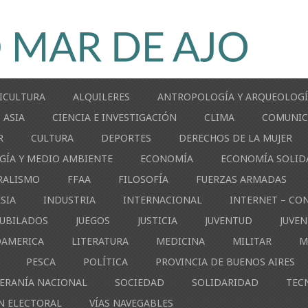
ICULTURA
ALQUILERES
ANTROPOLOGÍA Y ARQUEOLOG
ASIA
CIENCIA E INVESTIGACIÓN
CLIMA
COMUNIC
R
CULTURA
DEPORTES
DERECHOS DE LA MUJER
GÍA Y MEDIO AMBIENTE
ECONOMÍA
ECONOMÍA SOLID
RALISMO
FFAA
FILOSOFÍA
FUERZAS ARMADAS
ESIA
INDUSTRIA
INTERNACIONAL
INTERNET – CO
JUBILADOS
JUEGOS
JUSTICIA
JUVENTUD
JUVE
OAMERICA
LITERATURA
MEDICINA
MILITAR
M
PESCA
POLÍTICA
PROVINCIA DE BUENOS AIRES
ERANÍA NACIONAL
SOCIEDAD
SOLIDARIDAD
TEC
N ELECTORAL
VÍAS NAVEGABLES