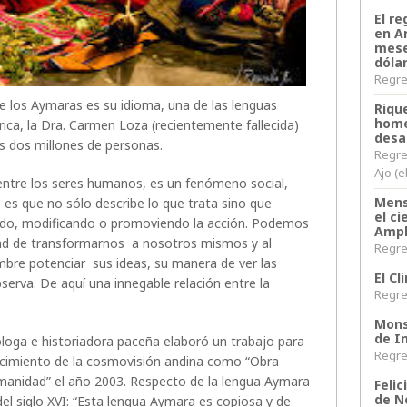
El re
en A
mese
dóla
Regres
de los Aymaras es su idioma, una de las lenguas
Riqu
home
a, la Dra. Carmen Loza (recientemente fallecida)
desa
s dos millones de personas.
Regre
Ajo (e
 entre los seres humanos, es un fenómeno social,
Mens
s es que no sólo describe lo que trata sino que
el c
ando, modificando o promoviendo la acción. Podemos
Ampl
idad de transformarnos a nosotros mismos y al
Regres
bre potenciar sus ideas, su manera de ver las
El C
serva. De aquí una innegable relación entre la
Regres
Monse
de In
loga e historiadora paceña elaboró un trabajo para
Regres
cimiento de la cosmovisión andina como “Obra
manidad” el año 2003. Respecto de la lengua Aymara
Felic
de N
l siglo XVI: “Esta lengua Aymara es copiosa y de