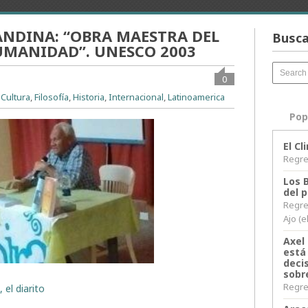
ANDINA: “OBRA MAESTRA DEL
Busca
UMANIDAD”. UNESCO 2003
0
,
Cultura
,
Filosofía
,
Historia
,
Internacional
,
Latinoamerica
Pop
El C
Regres
Los 
del 
Regre
Ajo (e
Axel 
está
decis
sobr
Regres
 el diarito