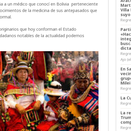
Arace
cia a un médico que conocí en Bolivia perteneciente
Martí
Villa
onocimientos de la medicina de sus antepasados que
suyo
ormal.
Regres
originarios que hoy conforman el Estado
Parti
«Hac
ciudadanos notables de la actualidad podemos
inte
busc
dict
Regre
Ajo (e
En S
veci
grup
Milei
Regres
La Cu
Regres
La r
Trum
comp
Regres