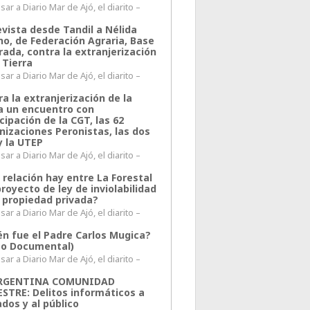
ar a Diario Mar de Ajó, el diarito –
evista desde Tandil a Nélida
no, de Federación Agraria, Base
rada, contra la extranjerización
 Tierra
ar a Diario Mar de Ajó, el diarito –
a la extranjerización de la
ra un encuentro con
cipación de la CGT, las 62
nizaciones Peronistas, las dos
y la UTEP
ar a Diario Mar de Ajó, el diarito –
 relación hay entre La Forestal
proyecto de ley de inviolabilidad
a propiedad privada?
ar a Diario Mar de Ajó, el diarito –
én fue el Padre Carlos Mugica?
eo Documental)
ar a Diario Mar de Ajó, el diarito –
ARGENTINA COMUNIDAD
ESTRE: Delitos informáticos a
ados y al público