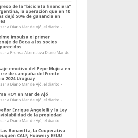
greso de la “bicicleta financiera”
rgentina, la operación que en 10
s dejó 50% de ganancia en
res
ar a Diario Mar de Ajó, el diarito –
elme impulsa el primer
naje de Boca a los socios
parecidos
sar a Prensa Alternativa Diario Mar de
l
aje emotivo del Pepe Mujica en
ierre de campaña del Frente
io 2024 Uruguay
ar a Diario Mar de Ajó, el diarito –
lima HOY en Mar de Ajó
ar a Diario Mar de Ajó, el diarito –
ñor Enrique Angelelli y la Ley
violabilidad de la propiedad
ar a Diario Mar de Ajó, el diarito –
itas Bonavitta, la Cooperativa
euquén CALF, Huawei y EEUU