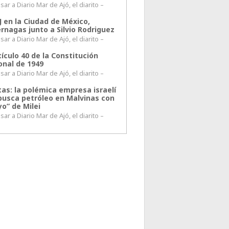
ar a Diario Mar de Ajó, el diarito –
J en la Ciudad de México,
rnagas junto a Silvio Rodriguez
ar a Diario Mar de Ajó, el diarito –
tículo 40 de la Constitución
onal de 1949
ar a Diario Mar de Ajó, el diarito –
tas: la polémica empresa israelí
busca petróleo en Malvinas con
o” de Milei
ar a Diario Mar de Ajó, el diarito –