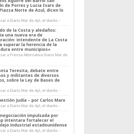
lis Aguirre del Barrio San
n de Porres y Lucia Ivars de
 Piazza Norte de Azul, dicen lo
ar a Diario Mar de Ajó, el diarito –
do de la Costa y aledaños:
ia una nueva era de
gración: intendente de La Costa
a superar la herencia de la
adura entre municipios»
sar a Prensa Alternativa Diario Mar de
l
anta Teresita, debate entre
nos y militantes de diversos
os, sobre la Ley de Bases de
ar a Diario Mar de Ajó, el diarito –
estión Judía – por Carlos Marx
ar a Diario Mar de Ajó, el diarito –
enegociación impulsada por
p intentara fortalecer el
lejo industrial estadounidense
ar a Diario Mar de Ajó, el diarito –