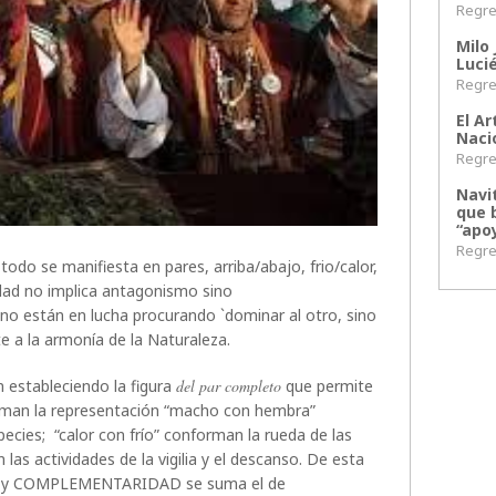
Regres
Milo 
Lucié
Regres
El Ar
Naci
Regres
Navi
que 
“apoy
Regres
do se manifiesta en pares, arriba/abajo, frio/calor,
dad no implica antagonismo sino
están en lucha procurando `dominar al otro, sino
 a la armonía de la Naturaleza.
estableciendo la figura
del par completo
que permite
orman la representación “macho con hembra”
ecies; “calor con frío” conforman la rueda de las
las actividades de la vigilia y el descanso. De esta
D y COMPLEMENTARIDAD se suma el de