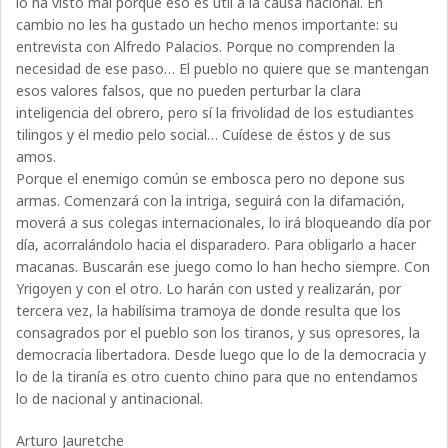
lo ha visto mal porque eso es útil a la causa nacional. En
cambio no les ha gustado un hecho menos importante: su
entrevista con Alfredo Palacios. Porque no comprenden la
necesidad de ese paso… El pueblo no quiere que se mantengan
esos valores falsos, que no pueden perturbar la clara
inteligencia del obrero, pero sí la frivolidad de los estudiantes
tilingos y el medio pelo social… Cuídese de éstos y de sus
amos.
Porque el enemigo común se embosca pero no depone sus
armas. Comenzará con la intriga, seguirá con la difamación,
moverá a sus colegas internacionales, lo irá bloqueando día por
día, acorralándolo hacia el disparadero. Para obligarlo a hacer
macanas. Buscarán ese juego como lo han hecho siempre. Con
Yrigoyen y con el otro. Lo harán con usted y realizarán, por
tercera vez, la habilísima tramoya de donde resulta que los
consagrados por el pueblo son los tiranos, y sus opresores, la
democracia libertadora. Desde luego que lo de la democracia y
lo de la tiranía es otro cuento chino para que no entendamos
lo de nacional y antinacional.
Arturo Jauretche