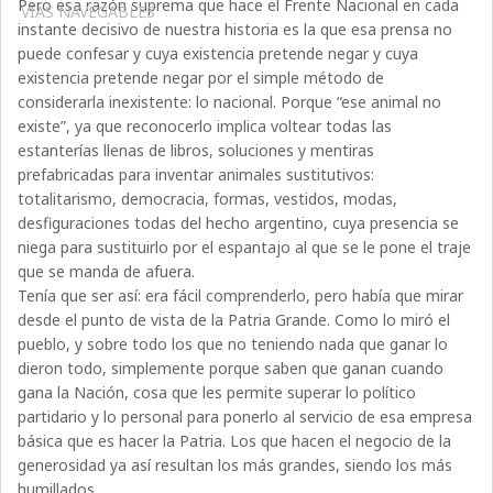
Pero esa razón suprema que hace el Frente Nacional en cada
VÍAS NAVEGABLES
instante decisivo de nuestra historia es la que esa prensa no
puede confesar y cuya existencia pretende negar y cuya
existencia pretende negar por el simple método de
considerarla inexistente: lo nacional. Porque “ese animal no
existe”, ya que reconocerlo implica voltear todas las
estanterías llenas de libros, soluciones y mentiras
prefabricadas para inventar animales sustitutivos:
totalitarismo, democracia, formas, vestidos, modas,
desfiguraciones todas del hecho argentino, cuya presencia se
niega para sustituirlo por el espantajo al que se le pone el traje
que se manda de afuera.
Tenía que ser así: era fácil comprenderlo, pero había que mirar
desde el punto de vista de la Patria Grande. Como lo miró el
pueblo, y sobre todo los que no teniendo nada que ganar lo
dieron todo, simplemente porque saben que ganan cuando
gana la Nación, cosa que les permite superar lo político
partidario y lo personal para ponerlo al servicio de esa empresa
básica que es hacer la Patria. Los que hacen el negocio de la
generosidad ya así resultan los más grandes, siendo los más
humillados…