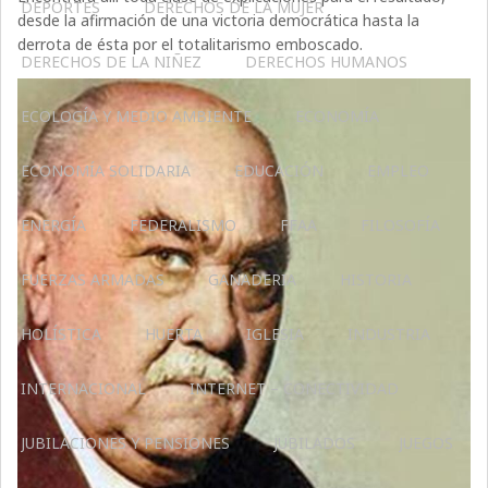
DEPORTES
DERECHOS DE LA MUJER
desde la afirmación de una victoria democrática hasta la
derrota de ésta por el totalitarismo emboscado.
DERECHOS DE LA NIÑEZ
DERECHOS HUMANOS
ECOLOGÍA Y MEDIO AMBIENTE
ECONOMÍA
ECONOMÍA SOLIDARIA
EDUCACIÓN
EMPLEO
ENERGÍA
FEDERALISMO
FFAA
FILOSOFÍA
FUERZAS ARMADAS
GANADERIA
HISTORIA
HOLÍSTICA
HUERTA
IGLESIA
INDUSTRIA
INTERNACIONAL
INTERNET – CONECTIVIDAD
JUBILACIONES Y PENSIONES
JUBILADOS
JUEGOS