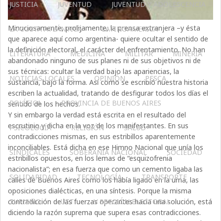
JUSTICIA
JUVENTUD
JUVENTUD Y ADOLESCENCIA
Minuciosamente, prolijamente, la prensa extranjera –y ésta
LA COSTA ATLÁNTICA
LATINOAMERICA
que aparece aquí como argentina- quiere ocultar el sentido de
la definición electoral, el carácter del enfrentamiento. No han
LITERATURA
MEDICINA
MILITAR
MINERIA
abandonado ninguno de sus planes ni de sus objetivos ni de
sus técnicas: ocultar la verdad bajo las apariencias, la
NOTICIAS LOCALES
OPINIÓN
PESCA
sustancia, bajo la forma. Así como se escribió nuestra historia
escriben la actualidad, tratando de desfigurar todos los días el
POLÍTICA
PROVINCIA DE BUENOS AIRES
sentido de los hechos.
Y sin embargo la verdad está escrita en el resultado del
escrutinio y dicha en la voz de los manifestantes. En sus
PSICOLOGÍA
RELIGIÓN
SALUD
contradicciones mismas, en sus estribillos aparentemente
inconciliables. Está dicha en ese Himno Nacional que unía los
SINDICALES
SOBERANÍA NACIONAL
SOCIEDAD
estribillos opuestos, en los lemas de “esquizofrenia
nacionalista”; en esa fuerza que como un cemento ligaba las
SOLIDARIDAD
TECNOLOGÍA
TRANSPORTE
calles de Buenos Aires como los había ligado en la urna, las
oposiciones dialécticas, en una síntesis. Porque la misma
contradicción de las fuerzas operantes hacia una solución, está
TURISMO
UTT
V SECCIÓN ELECTORAL
diciendo la razón suprema que supera esas contradicciones.