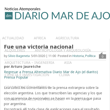
ACTUALIDAD
AFRICA
AGRICULTURA
Fue una victoria nacional
ALQUILERES
ANTROPOLOGÍA Y ARQUEOLOGÍA
Posted in
Historia
,
Política
by
Silvio Bageneta
5/01/2020 | 11:00
0
ARQUITECTURA – INGENIERIA
ASIA
por Arturo Jauretche
Regresar a Prensa Alternativa Diario Mar de Ajo (el diarito)
CIENCIA E INVESTIGACIÓN
CLIMA
Prensa Popular
COMUNICACIÓN Y PRENSA
Lea usted los comentarios de la prensa extranjera sobre la
elección argentina. Los que transcriben las agencias y los que
con apariencia de nacionales se hacen en la prensa que pasa
COSMOS, ESPACIO, SISTEMA SOLAR
CULTURA
por argentina.
Encontrará allí toda clase de explicaciones para el resultado,