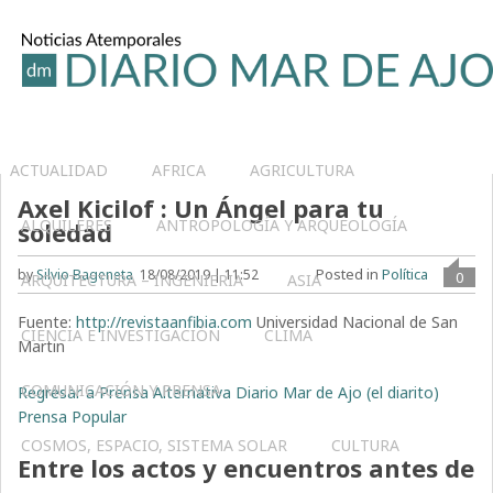
ACTUALIDAD
AFRICA
AGRICULTURA
Axel Kicilof : Un Ángel para tu
ALQUILERES
ANTROPOLOGÍA Y ARQUEOLOGÍA
soledad
Posted in
Política
by
Silvio Bageneta
18/08/2019 | 11:52
0
ARQUITECTURA – INGENIERIA
ASIA
Fuente:
http://revistaanfibia.com
Universidad Nacional de San
CIENCIA E INVESTIGACIÓN
CLIMA
Martin
COMUNICACIÓN Y PRENSA
Regresar a Prensa Alternativa Diario Mar de Ajo (el diarito)
Prensa Popular
COSMOS, ESPACIO, SISTEMA SOLAR
CULTURA
Entre los actos y encuentros antes de