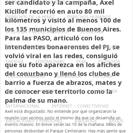
ser candidato y la campaña, Axel
DEPORTES
DERECHOS DE LA MUJER
Kicillof recorrió en auto 80 mil
DERECHOS DE LA NIÑEZ
DERECHOS HUMANOS
kilómetros y visitó al menos 100 de
los 135 municipios de Buenos Aires.
ECOLOGÍA Y MEDIO AMBIENTE
ECONOMÍA
Para las PASO, articuló con los
intendentes bonaerenses del PJ, se
ECONOMÍA SOLIDARIA
EDUCACIÓN
EMPLEO
volvió viral en las redes, consiguió
ENERGÍA
FEDERALISMO
FFAA
FILOSOFÍA
que su foto aparezca en los afiches
del conurbano y llenó los clubes de
FUERZAS ARMADAS
GANADERIA
HISTORIA
barrio a fuerza de abrazos, mates y
de conocer ese territorio como la
HOLÍSTICA
HUERTA
IGLESIA
INDUSTRIA
palma de su mano.
INTERNACIONAL
INTERNET – CONECTIVIDAD
Axel está disgustado. No entiende por qué organizaron la
reunión con vecinos justo el mismo día que se desarrolla un
JUBILACIONES Y PENSIONES
JUBILADOS
JUEGOS
evento masivo. En breve serán las 10 de la mañana. Miles de
personas desbordan el Parque Centenario. Hay más gente que