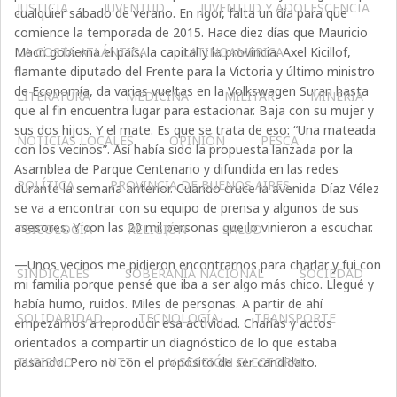
JUSTICIA
JUVENTUD
JUVENTUD Y ADOLESCENCIA
cualquier sábado de verano. En rigor, falta un día para que
comience la temporada de 2015. Hace diez días que Mauricio
Macri gobierna el país, la capital y la provincia. Axel Kicillof,
LA COSTA ATLÁNTICA
LATINOAMERICA
flamante diputado del Frente para la Victoria y último ministro
de Economía, da varias vueltas en la Volkswagen Suran hasta
LITERATURA
MEDICINA
MILITAR
MINERIA
que al fin encuentra lugar para estacionar. Baja con su mujer y
sus dos hijos. Y el mate. Es que se trata de eso: “Una mateada
NOTICIAS LOCALES
OPINIÓN
PESCA
con los vecinos”. Así había sido la propuesta lanzada por la
Asamblea de Parque Centenario y difundida en las redes
POLÍTICA
PROVINCIA DE BUENOS AIRES
durante la semana anterior. Cuando cruce la avenida Díaz Vélez
se va a encontrar con su equipo de prensa y algunos de sus
asesores. Y con las 20 mil personas que lo vinieron a escuchar.
PSICOLOGÍA
RELIGIÓN
SALUD
—Unos vecinos me pidieron encontrarnos para charlar y fui con
SINDICALES
SOBERANÍA NACIONAL
SOCIEDAD
mi familia porque pensé que iba a ser algo más chico. Llegué y
había humo, ruidos. Miles de personas. A partir de ahí
SOLIDARIDAD
TECNOLOGÍA
TRANSPORTE
empezamos a reproducir esa actividad. Charlas y actos
orientados a compartir un diagnóstico de lo que estaba
pasando. Pero no con el propósito de ser candidato.
TURISMO
UTT
V SECCIÓN ELECTORAL