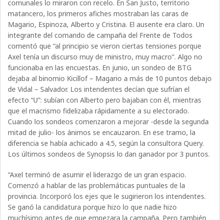
comunales lo miraron con recelo. En San Justo, territorio
matancero, los primeros afiches mostraban las caras de
Magario, Espinoza, Alberto y Cristina. El ausente era claro. Un
integrante del comando de campaña del Frente de Todos
comentó que “al principio se vieron ciertas tensiones porque
Axel tenía un discurso muy de ministro, muy macro”. Algo no
funcionaba en las encuestas. En junio, un sondeo de BTG
dejaba al binomio Kicillof – Magario a más de 10 puntos debajo
de Vidal – Salvador. Los intendentes decían que sufrían el
efecto “U”: subían con Alberto pero bajaban con él, mientras
que el macrismo fidelizaba rápidamente a su electorado.
Cuando los sondeos comenzaron a mejorar -desde la segunda
mitad de julio- los ánimos se encauzaron. En ese tramo, la
diferencia se había achicado a 4.5, según la consultora Query.
Los últimos sondeos de Synopsis lo dan ganador por 3 puntos.
“Axel terminó de asumir el liderazgo de un gran espacio.
Comenzó a hablar de las problemáticas puntuales de la
provincia. Incorporó los ejes que le sugirieron los intendentes.
Se ganó la candidatura porque hizo lo que nadie hizo
muchísimo antes de que empezara la campaña. Pero también