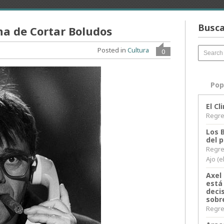
Busca
na de Cortar Boludos
Posted in
Cultura
0
Pop
El C
Regres
Los 
del 
Regre
Ajo (e
Axel 
está
decis
sobr
Regres