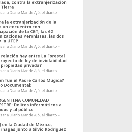
rada, contra la extranjerización
 Tierra
ar a Diario Mar de Ajó, el diarito –
a la extranjerización de la
ra un encuentro con
cipación de la CGT, las 62
nizaciones Peronistas, las dos
y la UTEP
ar a Diario Mar de Ajó, el diarito –
 relación hay entre La Forestal
proyecto de ley de inviolabilidad
a propiedad privada?
ar a Diario Mar de Ajó, el diarito –
én fue el Padre Carlos Mugica?
eo Documental)
ar a Diario Mar de Ajó, el diarito –
ARGENTINA COMUNIDAD
ESTRE: Delitos informáticos a
ados y al público
ar a Diario Mar de Ajó, el diarito –
J en la Ciudad de México,
rnagas junto a Silvio Rodriguez