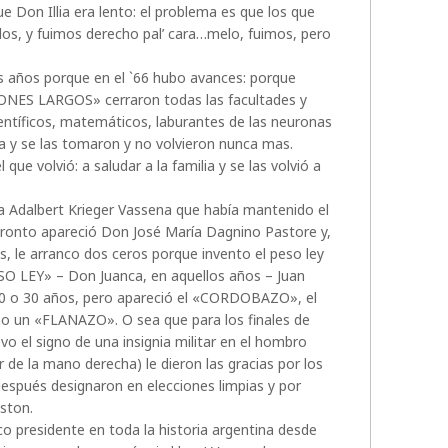
e Don Illia era lento: el problema es que los que
dos, y fuimos derecho pal’ cara…melo, fuimos, pero
os años porque en el `66 hubo avances: porque
NES LARGOS» cerraron todas las facultades y
entíficos, matemáticos, laburantes de las neuronas
a y se las tomaron y no volvieron nunca mas.
ue volvió: a saludar a la familia y se las volvió a
a Adalbert Krieger Vassena que había mantenido el
pronto apareció Don José María Dagnino Pastore y,
, le arranco dos ceros porque invento el peso ley
O LEY» – Don Juanca, en aquellos años – Juan
0 o 30 años, pero apareció el «CORDOBAZO», el
 un «FLANAZO». O sea que para los finales de
 el signo de una insignia militar en el hombro
 de la mano derecha) le dieron las gracias por los
después designaron en elecciones limpias y por
ston.
o presidente en toda la historia argentina desde