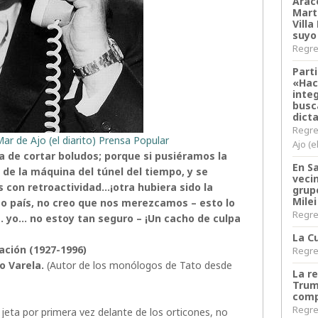
Arace
Martí
Villa
suyo
Regres
Parti
«Hac
inte
busc
dict
Regre
ar de Ajo (el diarito) Prensa Popular
Ajo (e
a de cortar boludos; porque si pusiéramos la
En S
de la máquina del túnel del tiempo, y se
veci
s con retroactividad…¡otra hubiera sido la
grup
Milei
mo país, no creo que nos merezcamos – esto lo
Regres
a… yo… no estoy tan seguro – ¡Un cacho de culpa
La Cu
ación (1927-1996)
Regres
o Varela.
(Autor de los monólogos de Tato desde
La r
Trum
comp
Regres
 jeta por primera vez delante de los orticones, no