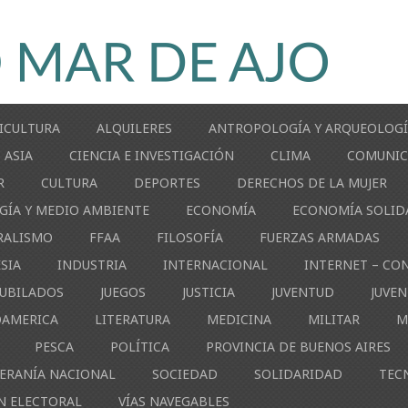
ICULTURA
ALQUILERES
ANTROPOLOGÍA Y ARQUEOLOG
ASIA
CIENCIA E INVESTIGACIÓN
CLIMA
COMUNIC
R
CULTURA
DEPORTES
DERECHOS DE LA MUJER
GÍA Y MEDIO AMBIENTE
ECONOMÍA
ECONOMÍA SOLID
RALISMO
FFAA
FILOSOFÍA
FUERZAS ARMADAS
ESIA
INDUSTRIA
INTERNACIONAL
INTERNET – CO
JUBILADOS
JUEGOS
JUSTICIA
JUVENTUD
JUVE
OAMERICA
LITERATURA
MEDICINA
MILITAR
M
PESCA
POLÍTICA
PROVINCIA DE BUENOS AIRES
ERANÍA NACIONAL
SOCIEDAD
SOLIDARIDAD
TEC
N ELECTORAL
VÍAS NAVEGABLES