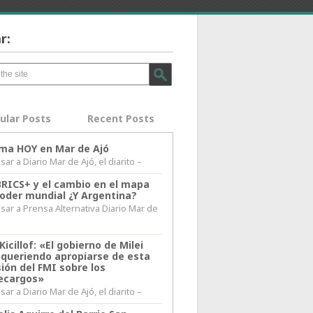
r:
ular Posts
Recent Posts
lima HOY en Mar de Ajó
ar a Diario Mar de Ajó, el diarito –
BRICS+ y el cambio en el mapa
poder mundial ¿Y Argentina?
sar a Prensa Alternativa Diario Mar de
l
Kicillof: «El gobierno de Milei
 queriendo apropiarse de esta
ión del FMI sobre los
ecargos»
ar a Diario Mar de Ajó, el diarito –