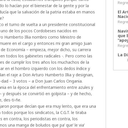
Regres
 lo hacían por el bienestar de la gente y por la
educía que la salvación de la patria estaba en manos
El Ar
Naci
de?
Regres
co el turno de vuelta a un presidente constitucional
, uno de los pocos Cordobeses nacidos en
Navi
que 
ro Humberto Illia nombro como Ministro de
“apoy
uere en el cargo y entonces mi gran amigo Juan
Regres
 de Economía – empieza, mejor dicho, su carrera
La Di
n todos los gabinetes radicales -. Pero como las
Regr
s de cumplir los tres años los muchachos de la
itar en el hombro izquierdo con los dedos índice y
an el raje a Don Arturo Humberto Illia y designan,
mi-dad – 3 votos – a Don Juan Carlos Ongania.
nia en la época del enfrentamiento entre azules y
 – y después se convirtió en golpista – y de hecho,
, des-ti-ñe.
ajaron porque decían que era muy lento, que era una
todos porque los sindicatos, la C.G.T. le tiraba
 en contra, los periodistas en contra, los
mos una manga de boludos que pa’ que’ le via’