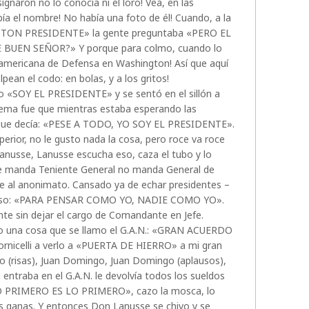
gnaron no lo conocía ni el loro! Vea, en las
ía el nombre! No había una foto de él! Cuando, a la
NGSTON PRESIDENTE» la gente preguntaba «PERO EL
BUEN SEÑOR?» Y porque para colmo, cuando lo
eramericana de Defensa en Washington! Así que aquí
ean el codo: en bolas, y a los gritos!
jo «SOY EL PRESIDENTE» y se sentó en el sillón a
lema fue que mientras estaba esperando las
 que decía: «PESE A TODO, YO SOY EL PRESIDENTE».
erior, no le gusto nada la cosa, pero roce va roce
anusse, Lanusse escucha eso, caza el tubo y lo
de manda Teniente General no manda General de
e al anonimato. Cansado ya de echar presidentes –
enso: «PARA PENSAR COMO YO, NADIE COMO YO».
te sin dejar el cargo de Comandante en Jefe.
to una cosa que se llamo el G.A.N.: «GRAN ACUERDO
rnicelli a verlo a «PUERTA DE HIERRO» a mi gran
o (risas), Juan Domingo, Juan Domingo (aplausos),
 entraba en el G.A.N. le devolvía todos los sueldos
o «LO PRIMERO ES LO PRIMERO», cazo la mosca, lo
las ganas. Y entonces Don Lanusse se chivo y se