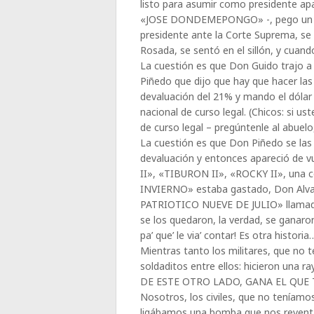
listo para asumir como presidente a
«JOSE DONDEMEPONGO» -, pego un Per
presidente ante la Corte Suprema, se 
Rosada, se sentó en el sillón, y cuand
La cuestión es que Don Guido trajo 
Piñedo que dijo que hay que hacer la
devaluación del 21% y mando el dóla
nacional de curso legal. (Chicos: si u
de curso legal – pregúntenle al abuelo
La cuestión es que Don Piñedo se las
devaluación y entonces apareció de 
II», «TIBURON II», «ROCKY II», una 
INVIERNO» estaba gastado, Don Alva
PATRIOTICO NUEVE DE JULIO» llama
se los quedaron, la verdad, se ganaro
pa’ que’ le via’ contar! Es otra historia
Mientras tanto los militares, que no t
soldaditos entre ellos: hicieron un
DE ESTE OTRO LADO, GANA EL QUE 
Nosotros, los civiles, que no teníamo
ligábamos una bomba que nos reventa