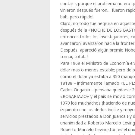
contar -; porque el problema no era qu
vinieron después fueron… fueron rápi
bah, pero rápido!
Claro, no todo fue negrura en aquell
después de la «NOCHE DE LOS BASTO
entonces todos los investigadores, ci
avanzaron: avanzaron hacia la fronter
Después, apareció algún premio Nobel q
tomar, total…!
Para 1969 el Ministro de Economía er
dólar mas o menos estable; pero de 
como el dólar ya estaba a 350 mangos
18188 – íntimamente llamado «EL PES
Carlos Ongania – pensaba quedarse 2
«ROSARIAZO» y el país se movió como
1970 los muchachos (haciendo de nuevo
izquierdo con los dedos índice y mayor
servicios prestados a Don Juanca I y 
unanimidad a Roberto Marcelo Leving
Roberto Marcelo Levingston es el únic