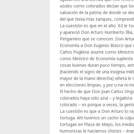
azules como colorados decían que todo
salvación de la patria; de donde se d
del que tenia mas tanques, compren
La cuestión es que en el año `63 le to
y apareció Don Arturo Humberto Illia
Pergamino que se conocen. Don Artu
Economía a Don Eugenio Blasco que m
Carlos Pugliese asume como Ministro
como Ministro de Economía suplente e
cosas buenas duran poco tiempo, ante
(haciendo el signo de una insignia mil
mayor de la mano derecha) viñeta le d
en elecciones limpias, y por u-na-ni-
El hecho de que Don Juan Carlos Onga
colorados haya sido azul – y legalista
colorado – es porque a veces, la gente
La cuestión es que a Don Arturo lo r
tortuga. Ahí tuvimos un cacho la culpa 
tortugas en Plaza de Mayo, los medios
humoristas le hacíamos chistes – éra