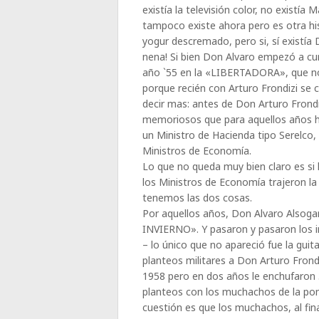
existía la televisión color, no existía 
tampoco existe ahora pero es otra hist
yogur descremado, pero si, sí existía D
nena! Si bien Don Alvaro empezó a cur
año `55 en la «LIBERTADORA», que no
porque recién con Arturo Frondizi se 
decir mas: antes de Don Arturo Frondiz
memoriosos que para aquellos años h
un Ministro de Hacienda tipo Serelco,
Ministros de Economía.
Lo que no queda muy bien claro es si 
los Ministros de Economía trajeron l
tenemos las dos cosas.
Por aquellos años, Don Alvaro Alsog
INVIERNO». Y pasaron y pasaron los in
– lo único que no apareció fue la gui
planteos militares a Don Arturo Frondiz
1958 pero en dos años le enchufaron 
planteos con los muchachos de la pom
cuestión es que los muchachos, al fina