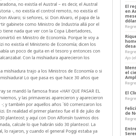
Maradona, no existía el Austral – es decir, el Austral
El re
oria -, no existía el control remoto, no existía el
en A
mese
on Alvaro; si señores, si: Don Alvaro, el papa de la
dóla
tir gabinete como Ministro de Industria allá por el
Regres
 tiene nada que ver con la Copa Libertadores,
Riqu
convirtió en Ministro de Economía. Porque le voy a
home
i no existía el Ministerio de Economía; dicen los
desa
abía un poco de guita en el tesoro y entonces con
Regre
 alcanzaba!. Con la mishiadura aparecieron los
Ajo (e
Mens
la mishiadura trajo a los Ministros de Economía o si
el c
Ampl
a mishiadura! Lo que pasa es que hace 30 años que
Regres
aray se mandó la famosa frase «HAY QUE PASAR EL
El C
viernos, y las primaveras aparecieron y aparecieron
Regres
ta -; y también por aquellos años `60 comenzaron los
Felic
i. En realidad el primer planteo fue el 8 de julio de
de N
30 planteos!; y aquí con Don Alfonsín tuvimos dos
Regres
ada, calcule lo que habrán sido 30 planteos!. La
Entr
l, lo rajaron, y cuando el general Poggi estaba ya
Sere