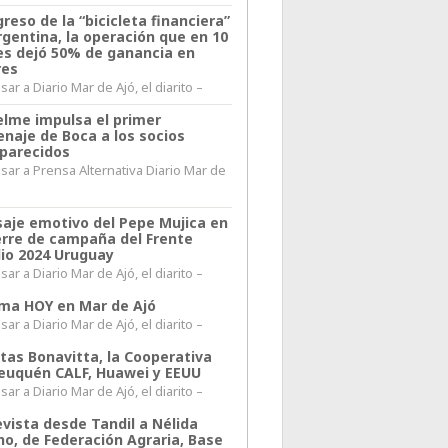
greso de la “bicicleta financiera”
rgentina, la operación que en 10
s dejó 50% de ganancia en
res
ar a Diario Mar de Ajó, el diarito –
elme impulsa el primer
naje de Boca a los socios
parecidos
sar a Prensa Alternativa Diario Mar de
l
aje emotivo del Pepe Mujica en
ierre de campaña del Frente
io 2024 Uruguay
ar a Diario Mar de Ajó, el diarito –
lima HOY en Mar de Ajó
ar a Diario Mar de Ajó, el diarito –
itas Bonavitta, la Cooperativa
euquén CALF, Huawei y EEUU
ar a Diario Mar de Ajó, el diarito –
evista desde Tandil a Nélida
no, de Federación Agraria, Base