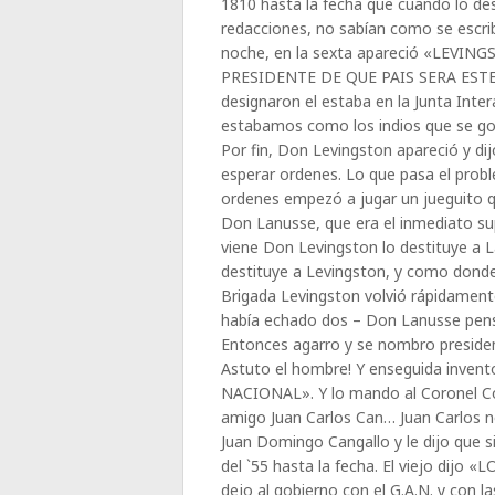
1810 hasta la fecha que cuando lo desi
redacciones, no sabían como se escrib
noche, en la sexta apareció «LEVI
PRESIDENTE DE QUE PAIS SERA ESTE 
designaron el estaba en la Junta Int
estabamos como los indios que se golp
Por fin, Don Levingston apareció y di
esperar ordenes. Lo que pasa el prob
ordenes empezó a jugar un jueguito
Don Lanusse, que era el inmediato sup
viene Don Levingston lo destituye a L
destituye a Levingston, y como don
Brigada Levingston volvió rápidament
había echado dos – Don Lanusse p
Entonces agarro y se nombro presiden
Astuto el hombre! Y enseguida inven
NACIONAL». Y lo mando al Coronel Co
amigo Juan Carlos Can… Juan Carlos n
Juan Domingo Cangallo y le dijo que si
del `55 hasta la fecha. El viejo dij
dejo al gobierno con el G.A.N. y con 