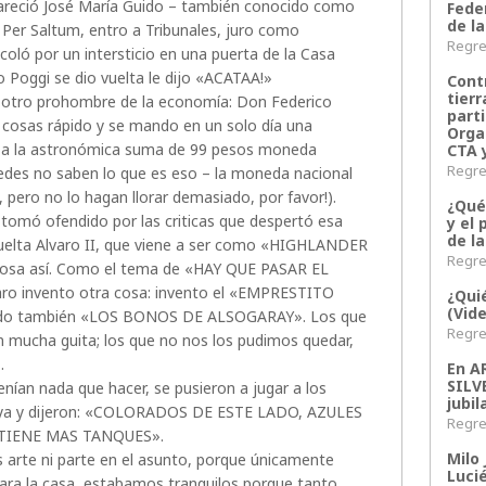
pareció José María Guido – también conocido como
Fede
de la
 Saltum, entro a Tribunales, juro como
Regres
coló por un intersticio en una puerta de la Casa
o Poggi se dio vuelta le dijo «ACATAA!»
Contr
tier
a otro prohombre de la economía: Don Federico
parti
s cosas rápido y se mando en un solo día una
Orga
r a la astronómica suma de 99 pesos moneda
CTA 
Regres
stedes no saben lo que es eso – la moneda nacional
, pero no lo hagan llorar demasiado, por favor!).
¿Qué
 tomó ofendido por las criticas que despertó esa
y el 
de l
vuelta Alvaro II, que viene a ser como «HIGHLANDER
Regres
cosa así. Como el tema de «HAY QUE PASAR EL
ro invento otra cosa: invento el «EMPRESTITO
¿Qui
(Vid
do también «LOS BONOS DE ALSOGARAY». Los que
Regres
n mucha guita; los que no nos los pudimos quedar,
…
En 
SILV
enían nada que hacer, se pusieron a jugar a los
jubil
a raya y dijeron: «COLORADOS DE ESTE LADO, AZULES
Regres
TIENE MAS TANQUES».
Milo 
s arte ni parte en el asunto, porque únicamente
Lucié
ra la casa, estabamos tranquilos porque tanto