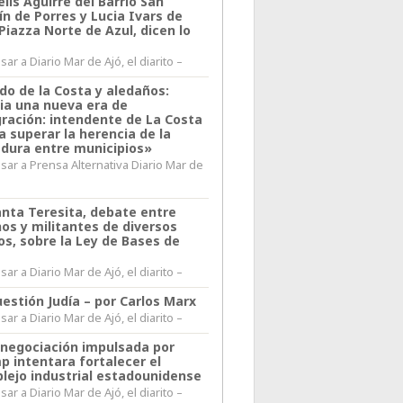
lis Aguirre del Barrio San
n de Porres y Lucia Ivars de
 Piazza Norte de Azul, dicen lo
ar a Diario Mar de Ajó, el diarito –
do de la Costa y aledaños:
ia una nueva era de
gración: intendente de La Costa
a superar la herencia de la
adura entre municipios»
sar a Prensa Alternativa Diario Mar de
l
anta Teresita, debate entre
nos y militantes de diversos
os, sobre la Ley de Bases de
ar a Diario Mar de Ajó, el diarito –
estión Judía – por Carlos Marx
ar a Diario Mar de Ajó, el diarito –
enegociación impulsada por
p intentara fortalecer el
lejo industrial estadounidense
ar a Diario Mar de Ajó, el diarito –