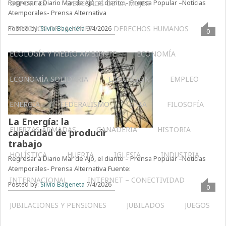
Regresar a Diario Mar de Ajó, el diarito – Prensa Popular –Noticias
DEPORTES
DERECHOS DE LA MUJER
Atemporales- Prensa Alternativa
DERECHOS DE LA NIÑEZ
DERECHOS HUMANOS
Posted by:
Silvio Bageneta
9/4/2026
0
ECOLOGÍA Y MEDIO AMBIENTE
ECONOMÍA
ECONOMÍA SOLIDARIA
EDUCACIÓN
EMPLEO
ENERGÍA
FEDERALISMO
FFAA
FILOSOFÍA
La Energía: la
FUERZAS ARMADAS
GANADERIA
HISTORIA
capacidad de producir
trabajo
HOLÍSTICA
HUERTA
IGLESIA
INDUSTRIA
Regresar a Diario Mar de Ajó, el diarito – Prensa Popular –Noticias
Atemporales- Prensa Alternativa Fuente:
INTERNACIONAL
INTERNET – CONECTIVIDAD
Posted by:
Silvio Bageneta
7/4/2026
0
JUBILACIONES Y PENSIONES
JUBILADOS
JUEGOS