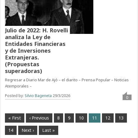
Julio de 2022: H. Rovelli
analiza la Ley de
Entidades Financieras
y de Inversiones
Extranjeras.
(Propuestas
superadoras)
Regresar a Diario Mar de Ajó – el diarito – Prensa Popular – Noticias
Atemporales –
Posted by:
Silvio Bageneta
29/3/2026
0
« First
‹ Previous
8
9
10
11
12
13
14
Next ›
Last »