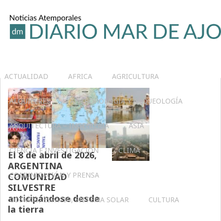
ACTUALIDAD
AFRICA
AGRICULTURA
ALQUILERES
ANTROPOLOGÍA Y ARQUEOLOGÍA
ARQUITECTURA – INGENIERIA
ASIA
CIENCIA E INVESTIGACIÓN
CLIMA
El 8 de abril de 2026,
ARGENTINA
COMUNICACIÓN Y PRENSA
COMUNIDAD
SILVESTRE
anticipándose desde
COSMOS, ESPACIO, SISTEMA SOLAR
CULTURA
la tierra