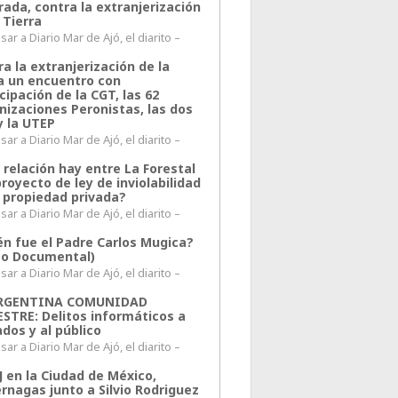
rada, contra la extranjerización
 Tierra
ar a Diario Mar de Ajó, el diarito –
a la extranjerización de la
ra un encuentro con
cipación de la CGT, las 62
nizaciones Peronistas, las dos
y la UTEP
ar a Diario Mar de Ajó, el diarito –
 relación hay entre La Forestal
proyecto de ley de inviolabilidad
a propiedad privada?
ar a Diario Mar de Ajó, el diarito –
én fue el Padre Carlos Mugica?
eo Documental)
ar a Diario Mar de Ajó, el diarito –
ARGENTINA COMUNIDAD
ESTRE: Delitos informáticos a
ados y al público
ar a Diario Mar de Ajó, el diarito –
J en la Ciudad de México,
rnagas junto a Silvio Rodriguez