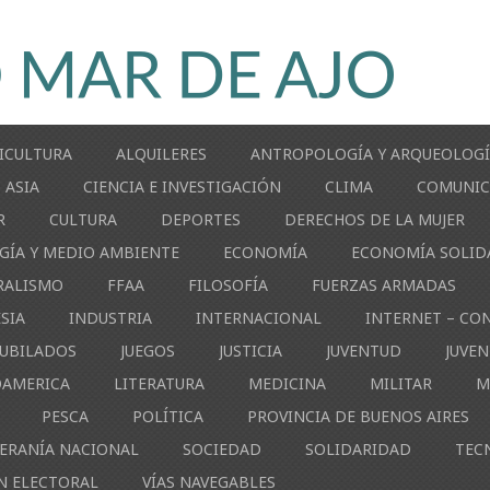
ICULTURA
ALQUILERES
ANTROPOLOGÍA Y ARQUEOLOG
ASIA
CIENCIA E INVESTIGACIÓN
CLIMA
COMUNIC
R
CULTURA
DEPORTES
DERECHOS DE LA MUJER
GÍA Y MEDIO AMBIENTE
ECONOMÍA
ECONOMÍA SOLID
RALISMO
FFAA
FILOSOFÍA
FUERZAS ARMADAS
ESIA
INDUSTRIA
INTERNACIONAL
INTERNET – CO
JUBILADOS
JUEGOS
JUSTICIA
JUVENTUD
JUVE
OAMERICA
LITERATURA
MEDICINA
MILITAR
M
PESCA
POLÍTICA
PROVINCIA DE BUENOS AIRES
ERANÍA NACIONAL
SOCIEDAD
SOLIDARIDAD
TEC
N ELECTORAL
VÍAS NAVEGABLES