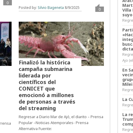
Arace
0
Martí
Posted by:
Silvio Bageneta
8/9/2025
0
Villa
suyo
Regres
Parti
«Hac
inte
busc
dict
Regre
Ajo (e
Finalizó la histórica
campaña submarina
En S
liderada por
veci
grup
científicos del
Milei
CONICET que
Regres
emocionó a millones
La Cu
de personas a través
Regres
del streaming
La r
Regresar a Diario Mar de Ajó, el diarito – Prensa
Trum
Popular –Noticias Atemporales- Prensa
 Prensa
comp
Alternativa Fuente:
Regres