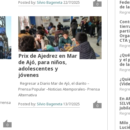
Fede
Posted by:
Silvio Bageneta
22/7/2025
0
de la
Regres
Contr
tier
parti
Orga
CTA 
Regres
¿Qué
Prix de Ajedrez en Mar
y el 
de Ajó, para niños,
de l
adolescentes y
Regres
jóvenes
¿Qui
Regresar a Diario Mar de Ajó, el diarito –
(Vid
Regres
Prensa Popular –Noticias Atemporales- Prensa
Alternativa
En 
 Prensa
SILV
Posted by:
Silvio Bageneta
13/7/2025
0
jubil
Regres
Milo 
0
Lucié