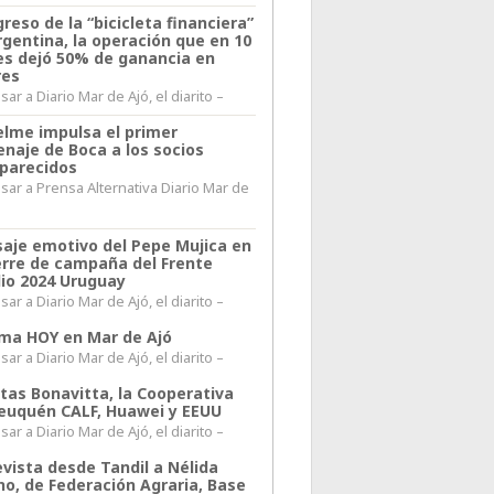
greso de la “bicicleta financiera”
rgentina, la operación que en 10
s dejó 50% de ganancia en
res
ar a Diario Mar de Ajó, el diarito –
elme impulsa el primer
naje de Boca a los socios
parecidos
sar a Prensa Alternativa Diario Mar de
l
aje emotivo del Pepe Mujica en
ierre de campaña del Frente
io 2024 Uruguay
ar a Diario Mar de Ajó, el diarito –
lima HOY en Mar de Ajó
ar a Diario Mar de Ajó, el diarito –
itas Bonavitta, la Cooperativa
euquén CALF, Huawei y EEUU
ar a Diario Mar de Ajó, el diarito –
evista desde Tandil a Nélida
no, de Federación Agraria, Base