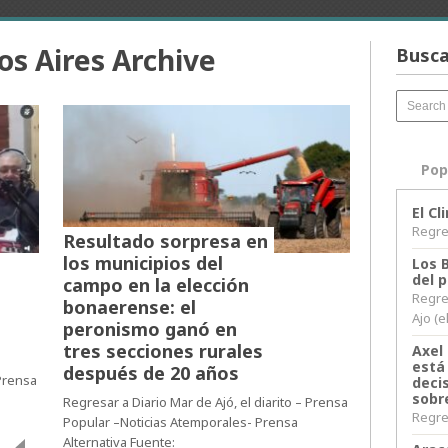
os Aires Archive
Busca
Pop
El C
Regres
Resultado sorpresa en
los municipios del
Los 
del 
campo en la elección
Regre
bonaerense: el
Ajo (e
peronismo ganó en
tres secciones rurales
Axel 
está
después de 20 años
 Prensa
decis
sobr
Regresar a Diario Mar de Ajó, el diarito – Prensa
Regres
Popular –Noticias Atemporales- Prensa
Alternativa Fuente: