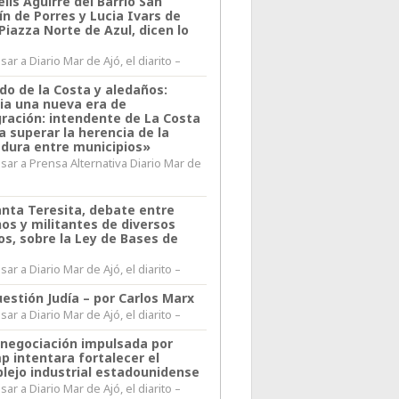
lis Aguirre del Barrio San
n de Porres y Lucia Ivars de
 Piazza Norte de Azul, dicen lo
ar a Diario Mar de Ajó, el diarito –
do de la Costa y aledaños:
ia una nueva era de
gración: intendente de La Costa
a superar la herencia de la
adura entre municipios»
sar a Prensa Alternativa Diario Mar de
l
anta Teresita, debate entre
nos y militantes de diversos
os, sobre la Ley de Bases de
ar a Diario Mar de Ajó, el diarito –
estión Judía – por Carlos Marx
ar a Diario Mar de Ajó, el diarito –
enegociación impulsada por
p intentara fortalecer el
lejo industrial estadounidense
ar a Diario Mar de Ajó, el diarito –