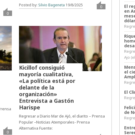
Posted by:
Silvio Bageneta
19/8/2025
El re
0
en A
0
mese
dóla
Regres
Riqu
home
desa
Regre
Ajo (e
Kicillof consiguió
Mens
el c
mayoría cualitativa,
Ampl
«La política está por
Regres
delante de la
El C
organización»
Regres
Entrevista a Gastón
Harispe
Felic
 Prensa
de N
Regresar a Diario Mar de Ajó, el diarito – Prensa
Regres
Popular –Noticias Atemporales- Prensa
Entr
Alternativa Fuente:
0
Sere