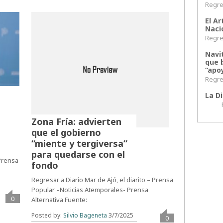
Regres
El Ar
Naci
Regres
Navi
que 
“apoy
Regres
La Di
Regr
Zona Fría: advierten
que el gobierno
“miente y tergiversa”
para quedarse con el
 Prensa
fondo
Regresar a Diario Mar de Ajó, el diarito – Prensa
Popular –Noticias Atemporales- Prensa
0
Alternativa Fuente:
Posted by:
Silvio Bageneta
3/7/2025
0