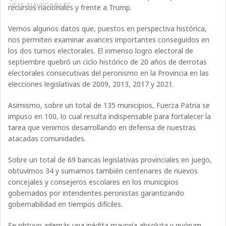
VÍAS NAVEGABLES
recursos nacionales y frente a Trump.
Vemos algunos datos que, puestos en perspectiva histórica,
nos permiten examinar avances importantes conseguidos en
los dos turnos electorales. El inmenso logro electoral de
septiembre quebró un ciclo histórico de 20 años de derrotas
electorales consecutivas del peronismo en la Provincia en las
elecciones legislativas de 2009, 2013, 2017 y 2021.
Asimismo, sobre un total de 135 municipios, Fuerza Patria se
impuso en 100, lo cual resulta indispensable para fortalecer la
tarea que venimos desarrollando en defensa de nuestras
atacadas comunidades.
Sobre un total de 69 bancas legislativas provinciales en juego,
obtuvimos 34 y sumamos también centenares de nuevos
concejales y consejeros escolares en los municipios
gobernados por intendentes peronistas garantizando
gobernabilidad en tiempos difíciles.
Se obtuvo además una inédita mayoría absoluta y quórum