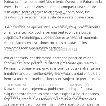
Patria, los Intendentes del Movimiento Derecho al Futuro de la
JUSTICIA
JUVENTUD
JUVENTUD Y ADOLESCENCIA
Provincia de Buenos Aires queremos compartir una serie de
reflexiones sobre el proceso electoral y, sobre todo, los
LA COSTA ATLÁNTICA
LATINOAMERICA
desafíos que se abren hacia adelante en esta nueva etapa.
LITERATURA
MEDICINA
MILITAR
MINERIA
Una diferencia de apenas 29.354 votos (0,32%), prácticamente
un empate técnico, podría ser una tentación para buscar
culpables. Sin embargo, creemos que este no es el momento
NOTICIAS LOCALES
OPINIÓN
PESCA
de enredarnos en discusiones internas alejadas de los
problemas reales de nuestra sociedad.
POLÍTICA
PROVINCIA DE BUENOS AIRES
Por el contrario, consideramos necesario poner en valor el
PSICOLOGÍA
RELIGIÓN
SALUD
enorme esfuerzo político, territorial y militante que realizó el
Peronismo Bonaerense, gracias al cual fue posible alcanzar un
SINDICALES
SOBERANÍA NACIONAL
SOCIEDAD
triunfo rotundo en septiembre y una virtual paridad en octubre
frente a una maquinaria nacional y extranjera sin precedentes.
SOLIDARIDAD
TECNOLOGÍA
TRANSPORTE
Dada su obscena injerencia, podríamos decir que fue una
exigua derrota frente las amenazas dirigidas a los ciudadanos
TURISMO
UTT
V SECCIÓN ELECTORAL
argentinos, frente a los fondos multimillonarios extranjeros
que desembarcaron con un indisimulable apetito por nuestros