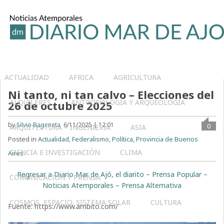
ACTUALIDAD
AFRICA
AGRICULTURA
Ni tanto, ni tan calvo – Elecciones del
ALQUILERES
ANTROPOLOGÍA Y ARQUEOLOGÍA
26 de octubre 2025
by
Silvio Bageneta
6/11/2025 | 12:01
0
ARQUITECTURA – INGENIERIA
ASIA
Posted in
Actualidad
,
Federalismo
,
Política
,
Provincia de Buenos
CIENCIA E INVESTIGACIÓN
CLIMA
Aires
Regresar a Diario Mar de Ajó, el diarito – Prensa Popular –
COMUNICACIÓN Y PRENSA
Noticias Atemporales – Prensa Alternativa
COSMOS, ESPACIO, SISTEMA SOLAR
CULTURA
Fuente: https://www.ambito.com/