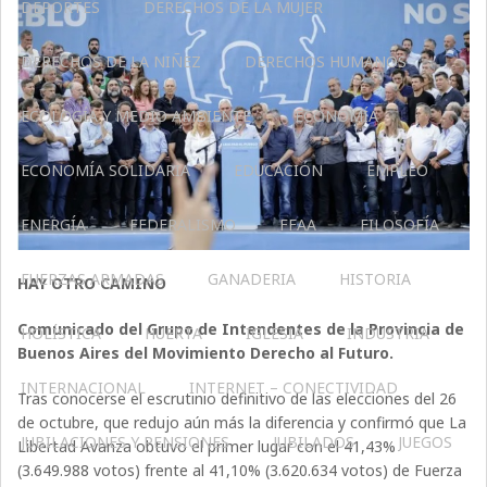
DEPORTES
DERECHOS DE LA MUJER
DERECHOS DE LA NIÑEZ
DERECHOS HUMANOS
ECOLOGÍA Y MEDIO AMBIENTE
ECONOMÍA
ECONOMÍA SOLIDARIA
EDUCACIÓN
EMPLEO
ENERGÍA
FEDERALISMO
FFAA
FILOSOFÍA
FUERZAS ARMADAS
GANADERIA
HISTORIA
HAY OTRO CAMINO
Comunicado del Grupo de Intendentes de la Provincia de
HOLÍSTICA
HUERTA
IGLESIA
INDUSTRIA
Buenos Aires del Movimiento Derecho al Futuro.
INTERNACIONAL
INTERNET – CONECTIVIDAD
Tras conocerse el escrutinio definitivo de las elecciones del 26
de octubre, que redujo aún más la diferencia y confirmó que La
JUBILACIONES Y PENSIONES
JUBILADOS
JUEGOS
Libertad Avanza obtuvo el primer lugar con el 41,43%
(3.649.988 votos) frente al 41,10% (3.620.634 votos) de Fuerza