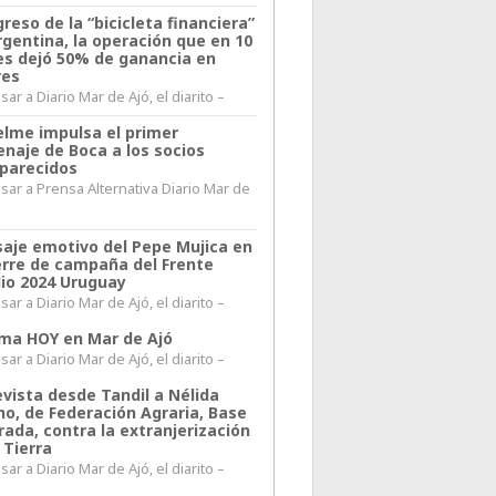
greso de la “bicicleta financiera”
rgentina, la operación que en 10
s dejó 50% de ganancia en
res
ar a Diario Mar de Ajó, el diarito –
elme impulsa el primer
naje de Boca a los socios
parecidos
sar a Prensa Alternativa Diario Mar de
l
aje emotivo del Pepe Mujica en
ierre de campaña del Frente
io 2024 Uruguay
ar a Diario Mar de Ajó, el diarito –
lima HOY en Mar de Ajó
ar a Diario Mar de Ajó, el diarito –
evista desde Tandil a Nélida
no, de Federación Agraria, Base
rada, contra la extranjerización
 Tierra
ar a Diario Mar de Ajó, el diarito –