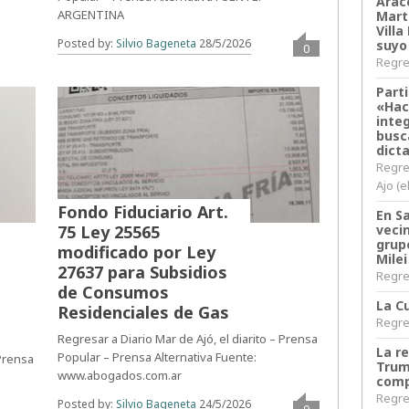
Arace
ARGENTINA
Martí
Villa
Posted by:
Silvio Bageneta
28/5/2026
suyo
0
Regres
Parti
«Hac
inte
busc
dict
Regre
Ajo (e
Fondo Fiduciario Art.
En S
75 Ley 25565
veci
grup
modificado por Ley
Milei
27637 para Subsidios
Regres
de Consumos
La Cu
Residenciales de Gas
Regres
Regresar a Diario Mar de Ajó, el diarito – Prensa
La r
Popular – Prensa Alternativa Fuente:
 Prensa
Trum
www.abogados.com.ar
comp
Regres
Posted by:
Silvio Bageneta
24/5/2026
0