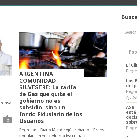
Busca
Pop
El C
Regres
ARGENTINA
COMUNIDAD
Los 
del 
SILVESTRE: La tarifa
Regre
de Gas que quita el
Ajo (e
gobierno no es
 Prensa
subsidio, sino un
Axel 
está
fondo Fidusiario de los
decis
Usuarios
0
sobr
Regres
Regresar a Diario Mar de Ajó, el diarito – Prensa
Popular – Prensa Alternativa FUENTE: