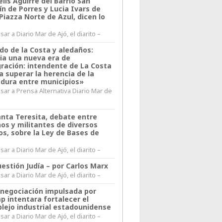
lis Aguirre del Barrio San
n de Porres y Lucia Ivars de
 Piazza Norte de Azul, dicen lo
ar a Diario Mar de Ajó, el diarito –
do de la Costa y aledaños:
ia una nueva era de
gración: intendente de La Costa
a superar la herencia de la
adura entre municipios»
sar a Prensa Alternativa Diario Mar de
l
anta Teresita, debate entre
nos y militantes de diversos
os, sobre la Ley de Bases de
ar a Diario Mar de Ajó, el diarito –
estión Judía – por Carlos Marx
ar a Diario Mar de Ajó, el diarito –
enegociación impulsada por
p intentara fortalecer el
lejo industrial estadounidense
ar a Diario Mar de Ajó, el diarito –