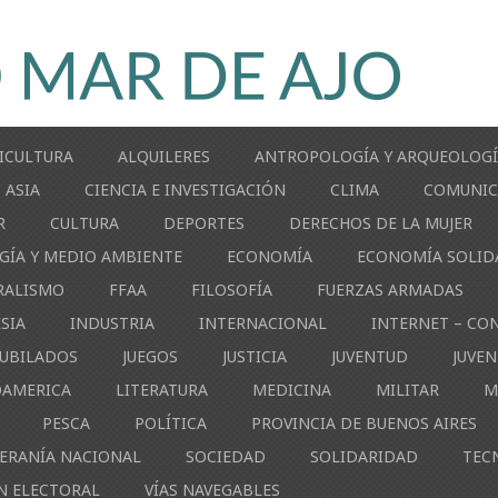
ICULTURA
ALQUILERES
ANTROPOLOGÍA Y ARQUEOLOG
ASIA
CIENCIA E INVESTIGACIÓN
CLIMA
COMUNIC
R
CULTURA
DEPORTES
DERECHOS DE LA MUJER
GÍA Y MEDIO AMBIENTE
ECONOMÍA
ECONOMÍA SOLID
RALISMO
FFAA
FILOSOFÍA
FUERZAS ARMADAS
ESIA
INDUSTRIA
INTERNACIONAL
INTERNET – CO
JUBILADOS
JUEGOS
JUSTICIA
JUVENTUD
JUVE
OAMERICA
LITERATURA
MEDICINA
MILITAR
M
PESCA
POLÍTICA
PROVINCIA DE BUENOS AIRES
ERANÍA NACIONAL
SOCIEDAD
SOLIDARIDAD
TEC
N ELECTORAL
VÍAS NAVEGABLES