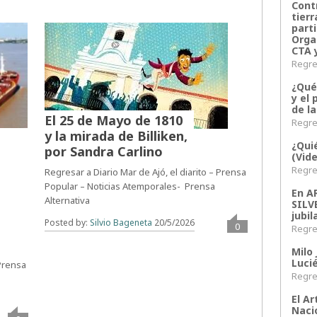
Contr
tier
parti
Orga
CTA 
Regres
¿Qué
y el 
de l
El 25 de Mayo de 1810
Regres
y la mirada de Billiken,
¿Qui
por Sandra Carlino
(Vid
Regres
Regresar a Diario Mar de Ajó, el diarito – Prensa
Popular – Noticias Atemporales- Prensa
En 
Alternativa
SILV
jubil
Posted by:
Silvio Bageneta
20/5/2026
0
Regres
Milo 
Lucié
 Prensa
Regres
El Ar
Naci