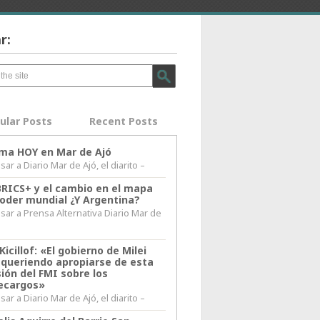
r:
ular Posts
Recent Posts
lima HOY en Mar de Ajó
ar a Diario Mar de Ajó, el diarito –
BRICS+ y el cambio en el mapa
poder mundial ¿Y Argentina?
sar a Prensa Alternativa Diario Mar de
l
Kicillof: «El gobierno de Milei
 queriendo apropiarse de esta
ión del FMI sobre los
ecargos»
ar a Diario Mar de Ajó, el diarito –