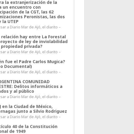
a la extranjerización de la
ra un encuentro con
cipación de la CGT, las 62
nizaciones Peronistas, las dos
y la UTEP
ar a Diario Mar de Ajó, el diarito –
 relación hay entre La Forestal
proyecto de ley de inviolabilidad
a propiedad privada?
ar a Diario Mar de Ajó, el diarito –
én fue el Padre Carlos Mugica?
eo Documental)
ar a Diario Mar de Ajó, el diarito –
ARGENTINA COMUNIDAD
ESTRE: Delitos informáticos a
ados y al público
ar a Diario Mar de Ajó, el diarito –
J en la Ciudad de México,
rnagas junto a Silvio Rodriguez
ar a Diario Mar de Ajó, el diarito –
tículo 40 de la Constitución
onal de 1949