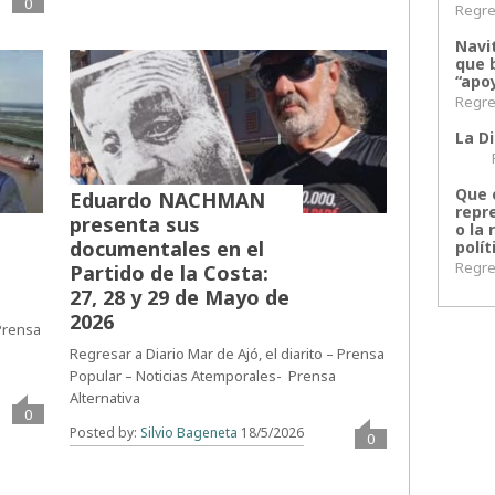
0
Regres
Navi
que 
“apoy
Regres
La Di
Regr
Que 
Eduardo NACHMAN
repr
presenta sus
o la 
documentales en el
polít
Regres
Partido de la Costa:
27, 28 y 29 de Mayo de
2026
 Prensa
Regresar a Diario Mar de Ajó, el diarito – Prensa
Popular – Noticias Atemporales- Prensa
Alternativa
0
Posted by:
Silvio Bageneta
18/5/2026
0