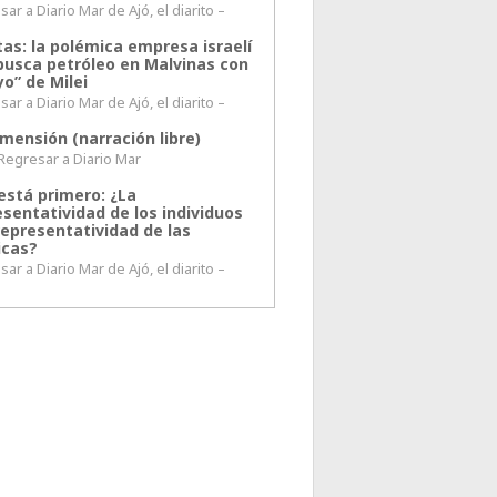
ar a Diario Mar de Ajó, el diarito –
tas: la polémica empresa israelí
busca petróleo en Malvinas con
o” de Milei
ar a Diario Mar de Ajó, el diarito –
mensión (narración libre)
esar a Diario Mar
está primero: ¿La
esentatividad de los individuos
representatividad de las
icas?
ar a Diario Mar de Ajó, el diarito –