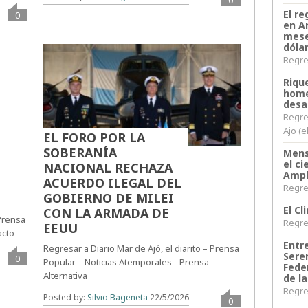
El re
0
en A
mese
dóla
Regres
Riqu
home
desa
Regre
Ajo (e
EL FORO POR LA
SOBERANÍA
Mens
el c
NACIONAL RECHAZA
Ampl
ACUERDO ILEGAL DEL
Regres
GOBIERNO DE MILEI
El C
CON LA ARMADA DE
 Prensa
Regres
EEUU
acto
Entr
Regresar a Diario Mar de Ajó, el diarito – Prensa
Sere
0
Popular – Noticias Atemporales- Prensa
Fede
Alternativa
de la
Regres
Posted by:
Silvio Bageneta
22/5/2026
0