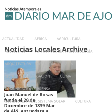
ACTUALIDAD
AFRICA
AGRICULTURA
Noticias Locales Archive
ALQUILERES
ANTROPOLOGÍA Y ARQUEOLOGÍA
ARQUITECTURA – INGENIERIA
ASIA
CIENCIA E INVESTIGACIÓN
CLIMA
COMUNICACIÓN Y PRENSA
Juan Manuel de Rosas
funda el 20 de
COSMOS, ESPACIO, SISTEMA SOLAR
CULTURA
Diciembre de 1839 Mar
de Ajó, entrevista a