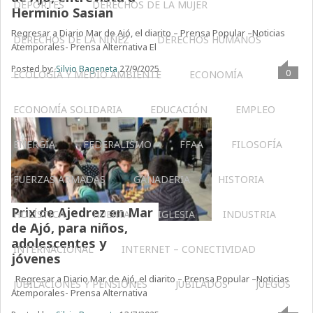
DEPORTES
DERECHOS DE LA MUJER
Herminio Sasian
Regresar a Diario Mar de Ajó, el diarito – Prensa Popular –Noticias
DERECHOS DE LA NIÑEZ
DERECHOS HUMANOS
Atemporales- Prensa Alternativa El
Posted by:
Silvio Bageneta
27/9/2025
0
ECOLOGÍA Y MEDIO AMBIENTE
ECONOMÍA
ECONOMÍA SOLIDARIA
EDUCACIÓN
EMPLEO
ENERGÍA
FEDERALISMO
FFAA
FILOSOFÍA
FUERZAS ARMADAS
GANADERIA
HISTORIA
Prix de Ajedrez en Mar
HOLÍSTICA
HUERTA
IGLESIA
INDUSTRIA
de Ajó, para niños,
adolescentes y
INTERNACIONAL
INTERNET – CONECTIVIDAD
jóvenes
Regresar a Diario Mar de Ajó, el diarito – Prensa Popular –Noticias
JUBILACIONES Y PENSIONES
JUBILADOS
JUEGOS
Atemporales- Prensa Alternativa