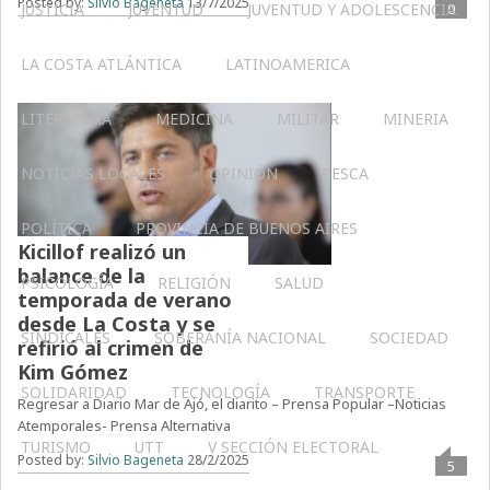
Posted by:
Silvio Bageneta
13/7/2025
JUSTICIA
JUVENTUD
JUVENTUD Y ADOLESCENCIA
0
LA COSTA ATLÁNTICA
LATINOAMERICA
LITERATURA
MEDICINA
MILITAR
MINERIA
NOTICIAS LOCALES
OPINIÓN
PESCA
POLÍTICA
PROVINCIA DE BUENOS AIRES
Kicillof realizó un
balance de la
PSICOLOGÍA
RELIGIÓN
SALUD
temporada de verano
desde La Costa y se
SINDICALES
SOBERANÍA NACIONAL
SOCIEDAD
refirió al crimen de
Kim Gómez
SOLIDARIDAD
TECNOLOGÍA
TRANSPORTE
Regresar a Diario Mar de Ajó, el diarito – Prensa Popular –Noticias
Atemporales- Prensa Alternativa
TURISMO
UTT
V SECCIÓN ELECTORAL
Posted by:
Silvio Bageneta
28/2/2025
5