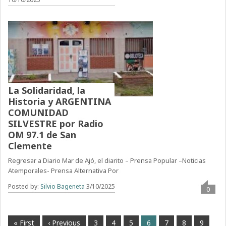
La Solidaridad, la
Historia y ARGENTINA
COMUNIDAD
SILVESTRE por Radio
OM 97.1 de San
Clemente
Regresar a Diario Mar de Ajó, el diarito – Prensa Popular –Noticias
Atemporales- Prensa Alternativa Por
Posted by:
Silvio Bageneta
3/10/2025
0
« First
‹ Previous
3
4
5
6
7
8
9