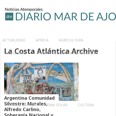
ACTUALIDAD
AFRICA
AGRICULTURA
La Costa Atlántica Archive
ALQUILERES
ANTROPOLOGÍA Y ARQUEOLOGÍA
ARQUITECTURA – INGENIERIA
ASIA
CIENCIA E INVESTIGACIÓN
CLIMA
COMUNICACIÓN Y PRENSA
Argentina Comunidad
Silvestre: Murales,
COSMOS, ESPACIO, SISTEMA SOLAR
CULTURA
Alfredo Carlino,
Soberanía Nacional y