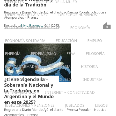
DEPORTES
DERECHOS DE LA MUJER
día de la Tradición
Regresar a Diario Mar de Ajó, el diarito – Prensa Popular – Noticias
DERECHOS DE LA NIÑEZ
DERECHOS HUMANOS
Atemporales – Prensa
Posted by:
Silvio Bageneta
6/11/2025
0
ECOLOGÍA Y MEDIO AMBIENTE
ECONOMÍA
ECONOMÍA SOLIDARIA
EDUCACIÓN
EMPLEO
ENERGÍA
FEDERALISMO
FFAA
FILOSOFÍA
FUERZAS ARMADAS
GANADERIA
HISTORIA
¿Tiene vigencia la
HOLÍSTICA
HUERTA
IGLESIA
INDUSTRIA
Soberanía Nacional y
la Tradición, en
INTERNACIONAL
INTERNET – CONECTIVIDAD
Argentina y el Mundo
en este 2025?
JUBILACIONES Y PENSIONES
JUBILADOS
JUEGOS
Regresar a Diario Mar de Ajó, el diarito – Prensa Popular – Noticias
Atemporales – Prensa