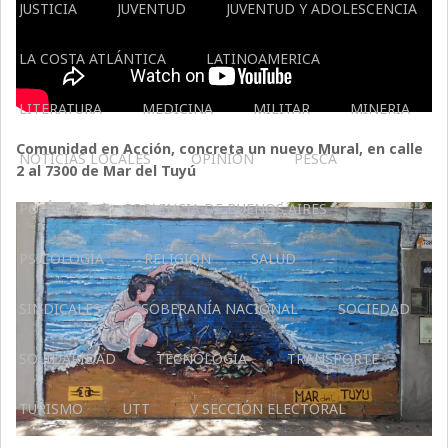
JUSTICIA
JUVENTUD
JUVENTUD Y ADOLESCENCIA
LA COSTA ATLÁNTICA
LATINOAMERICA
LITERATURA
MEDICINA
MILITAR
MINERIA
Comunidad en Acción, concreta un nuevo Mural, en calle
NOTICIAS LOCALES
OPINIÓN
PESCA
2 al 7300 de Mar del Tuyú
POLÍTICA
PROVINCIA DE BUENOS AIRES
PSICOLOGÍA
RELIGIÓN
SALUD
SINDICALES
SOBERANÍA NACIONAL
SOCIEDAD
SOLIDARIDAD
TECNOLOGÍA
TRANSPORTE
TURISMO
UTT
V SECCIÓN ELECTORAL