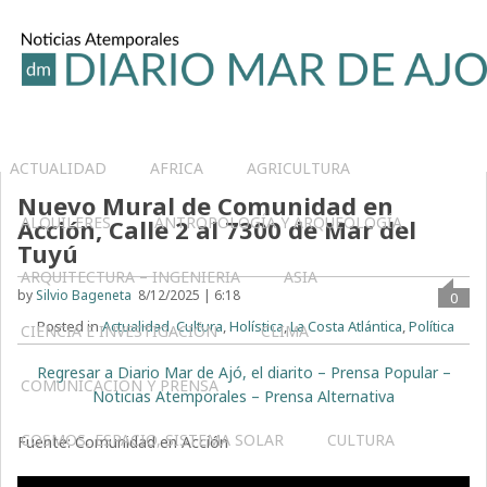
ACTUALIDAD
AFRICA
AGRICULTURA
Nuevo Mural de Comunidad en
ALQUILERES
ANTROPOLOGÍA Y ARQUEOLOGÍA
Acción, Calle 2 al 7300 de Mar del
Tuyú
ARQUITECTURA – INGENIERIA
ASIA
by
Silvio Bageneta
8/12/2025 | 6:18
0
Posted in
Actualidad
,
Cultura
,
Holística
,
La Costa Atlántica
,
Política
CIENCIA E INVESTIGACIÓN
CLIMA
Regresar a Diario Mar de Ajó, el diarito – Prensa Popular –
COMUNICACIÓN Y PRENSA
Noticias Atemporales – Prensa Alternativa
COSMOS, ESPACIO, SISTEMA SOLAR
CULTURA
Fuente: Comunidad en Acción