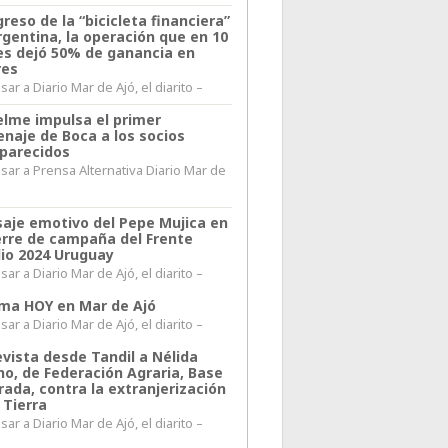
greso de la “bicicleta financiera”
rgentina, la operación que en 10
s dejó 50% de ganancia en
res
ar a Diario Mar de Ajó, el diarito –
elme impulsa el primer
naje de Boca a los socios
parecidos
sar a Prensa Alternativa Diario Mar de
l
aje emotivo del Pepe Mujica en
ierre de campaña del Frente
io 2024 Uruguay
ar a Diario Mar de Ajó, el diarito –
lima HOY en Mar de Ajó
ar a Diario Mar de Ajó, el diarito –
evista desde Tandil a Nélida
no, de Federación Agraria, Base
rada, contra la extranjerización
 Tierra
ar a Diario Mar de Ajó, el diarito –