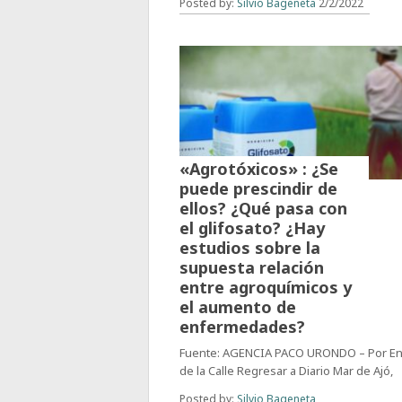
Posted by:
Silvio Bageneta
2/2/2022
«Agrotóxicos» : ¿Se
puede prescindir de
ellos? ¿Qué pasa con
el glifosato? ¿Hay
estudios sobre la
supuesta relación
entre agroquímicos y
el aumento de
enfermedades?
Fuente: AGENCIA PACO URONDO – Por En
de la Calle Regresar a Diario Mar de Ajó,
Posted by:
Silvio Bageneta