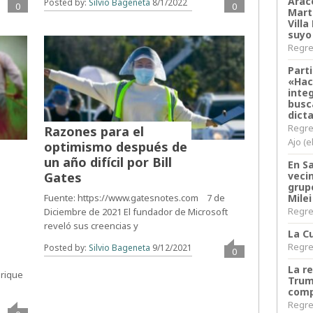
Arace
Posted by:
Silvio Bageneta
8/1/2022
0
0
Martí
Villa
suyo
Regres
Parti
«Hac
inte
busc
dict
Regre
Razones para el
Ajo (e
optimismo después de
un año difícil por Bill
En S
Gates
veci
grup
Fuente: https://www.gatesnotes.com 7 de
Milei
Regres
Diciembre de 2021 El fundador de Microsoft
reveló sus creencias y
La Cu
Regres
Posted by:
Silvio Bageneta
9/12/2021
0
La r
rique
Trum
comp
Regres