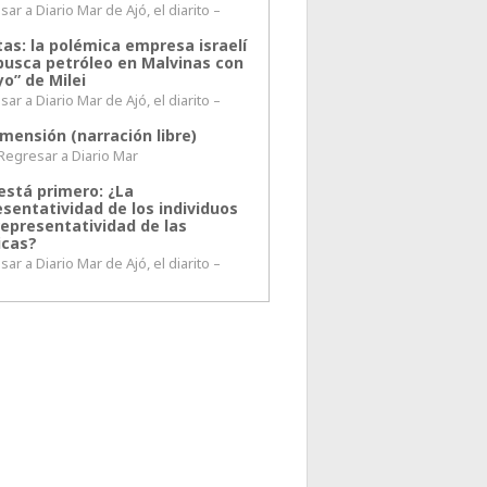
ar a Diario Mar de Ajó, el diarito –
tas: la polémica empresa israelí
busca petróleo en Malvinas con
o” de Milei
ar a Diario Mar de Ajó, el diarito –
mensión (narración libre)
esar a Diario Mar
está primero: ¿La
esentatividad de los individuos
representatividad de las
icas?
ar a Diario Mar de Ajó, el diarito –