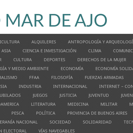
ICULTURA
ALQUILERES
ANTROPOLOGÍA Y ARQUEOLOG
ASIA
CIENCIA E INVESTIGACIÓN
CLIMA
COMUNIC
R
CULTURA
DEPORTES
DERECHOS DE LA MUJER
GÍA Y MEDIO AMBIENTE
ECONOMÍA
ECONOMÍA SOLID
RALISMO
FFAA
FILOSOFÍA
FUERZAS ARMADAS
ESIA
INDUSTRIA
INTERNACIONAL
INTERNET – CO
JUBILADOS
JUEGOS
JUSTICIA
JUVENTUD
JUVE
OAMERICA
LITERATURA
MEDICINA
MILITAR
M
PESCA
POLÍTICA
PROVINCIA DE BUENOS AIRES
ERANÍA NACIONAL
SOCIEDAD
SOLIDARIDAD
TEC
N ELECTORAL
VÍAS NAVEGABLES