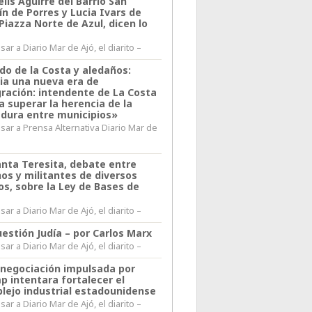
lis Aguirre del Barrio San
n de Porres y Lucia Ivars de
 Piazza Norte de Azul, dicen lo
ar a Diario Mar de Ajó, el diarito –
do de la Costa y aledaños:
ia una nueva era de
gración: intendente de La Costa
a superar la herencia de la
adura entre municipios»
sar a Prensa Alternativa Diario Mar de
l
anta Teresita, debate entre
nos y militantes de diversos
os, sobre la Ley de Bases de
ar a Diario Mar de Ajó, el diarito –
estión Judía – por Carlos Marx
ar a Diario Mar de Ajó, el diarito –
enegociación impulsada por
p intentara fortalecer el
lejo industrial estadounidense
ar a Diario Mar de Ajó, el diarito –