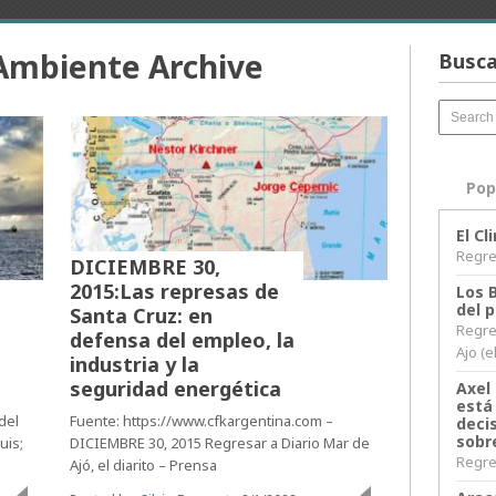
 Ambiente Archive
Busca
Pop
El C
Regres
DICIEMBRE 30,
2015:Las represas de
Los 
del 
Santa Cruz: en
Regre
defensa del empleo, la
Ajo (e
industria y la
seguridad energética
Axel 
está
del
Fuente: https://www.cfkargentina.com –
decis
sobr
uis;
DICIEMBRE 30, 2015 Regresar a Diario Mar de
Regres
Ajó, el diarito – Prensa