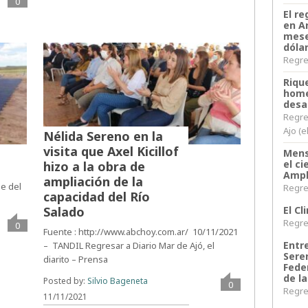
0
El re
en A
mese
dóla
Regres
Riqu
home
desa
Regre
Ajo (e
Nélida Sereno en la
visita que Axel Kicillof
Mens
el c
hizo a la obra de
Ampl
ampliación de la
de del
Regres
capacidad del Río
El C
Salado
Regres
0
Fuente : http://www.abchoy.com.ar/ 10/11/2021
Entr
– TANDIL Regresar a Diario Mar de Ajó, el
Sere
diarito – Prensa
Fede
de la
Posted by:
Silvio Bageneta
0
Regres
11/11/2021