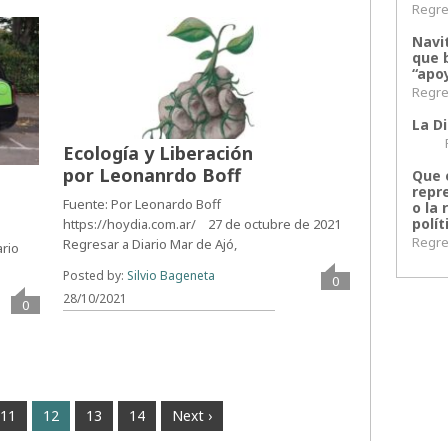
Regres
Navi
que 
“apoy
Regres
La Di
Regr
Ecología y Liberación
por Leonanrdo Boff
Que 
repr
Fuente: Por Leonardo Boff
o la 
polít
https://hoydia.com.ar/ 27 de octubre de 2021
Regres
Regresar a Diario Mar de Ajó,
ario
Posted by:
Silvio Bageneta
0
28/10/2021
0
11
12
13
14
Next ›