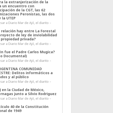
a la extranjerización de la
ra un encuentro con
cipación de la CGT, las 62
nizaciones Peronistas, las dos
y la UTEP
ar a Diario Mar de Ajó, el diarito –
 relación hay entre La Forestal
proyecto de ley de inviolabilidad
a propiedad privada?
ar a Diario Mar de Ajó, el diarito –
én fue el Padre Carlos Mugica?
eo Documental)
ar a Diario Mar de Ajó, el diarito –
ARGENTINA COMUNIDAD
ESTRE: Delitos informáticos a
ados y al público
ar a Diario Mar de Ajó, el diarito –
J en la Ciudad de México,
rnagas junto a Silvio Rodriguez
ar a Diario Mar de Ajó, el diarito –
tículo 40 de la Constitución
onal de 1949