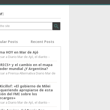
r:
ular Posts
Recent Posts
lima HOY en Mar de Ajó
ar a Diario Mar de Ajó, el diarito –
BRICS+ y el cambio en el mapa
poder mundial ¿Y Argentina?
sar a Prensa Alternativa Diario Mar de
l
Kicillof: «El gobierno de Milei
 queriendo apropiarse de esta
ión del FMI sobre los
ecargos»
ar a Diario Mar de Ajó, el diarito –