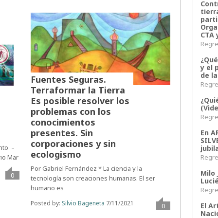
Contr
tier
parti
Orga
CTA 
Regres
¿Qué
y el 
de l
Fuentes Seguras.
Regres
Terraformar la Tierra
Es posible resolver los
¿Qui
(Vid
problemas con los
Regres
conocimientos
presentes. Sin
En 
SILV
corporaciones y sin
ento –
jubil
ecologismo
Regres
io Mar
Por Gabriel Fernández * La ciencia y la
Milo 
0
tecnología son creaciones humanas. El ser
Lucié
humano es
Regres
Posted by:
Silvio Bageneta
7/11/2021
El Ar
0
Naci