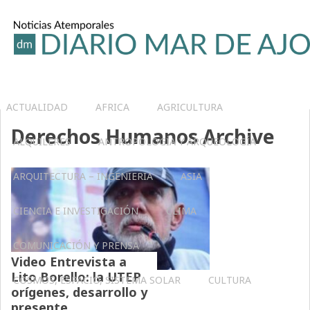
ACTUALIDAD
AFRICA
AGRICULTURA
Derechos Humanos Archive
ALQUILERES
ANTROPOLOGÍA Y ARQUEOLOGÍA
ARQUITECTURA – INGENIERIA
ASIA
CIENCIA E INVESTIGACIÓN
CLIMA
COMUNICACIÓN Y PRENSA
Video Entrevista a
Lito Borello: la UTEP
COSMOS, ESPACIO, SISTEMA SOLAR
CULTURA
orígenes, desarrollo y
presente