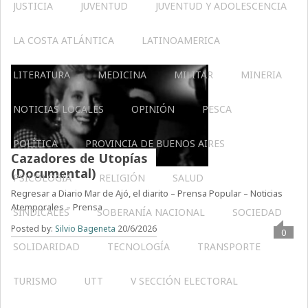
JUSTICIA
JUVENTUD
JUVENTUD Y ADOLESCENCIA
LA COSTA ATLÁNTICA
LATINOAMERICA
LITERATURA
MEDICINA
MILITAR
MINERIA
NOTICIAS LOCALES
OPINIÓN
PESCA
POLÍTICA
PROVINCIA DE BUENOS AIRES
Cazadores de Utopías
(Documental)
PSICOLOGÍA
RELIGIÓN
SALUD
Regresar a Diario Mar de Ajó, el diarito – Prensa Popular – Noticias
Atemporales – Prensa
SINDICALES
SOBERANÍA NACIONAL
SOCIEDAD
Posted by:
Silvio Bageneta
20/6/2026
0
SOLIDARIDAD
TECNOLOGÍA
TRANSPORTE
TURISMO
UTT
V SECCIÓN ELECTORAL