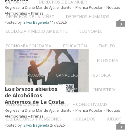
DEPORTES
DERECHOS DE LA MUJER
Regresar a Diario Mar de Ajó, el diarito – Prensa Popular – Noticias
Atemporales – Prensa
DERECHOS DE LA NIÑEZ
DERECHOS HUMANOS
Posted by:
Silvio Bageneta
11/7/2026
0
ECOLOGÍA Y MEDIO AMBIENTE
ECONOMÍA
ECONOMÍA SOLIDARIA
EDUCACIÓN
EMPLEO
ENERGÍA
FEDERALISMO
FFAA
FILOSOFÍA
FUERZAS ARMADAS
GANADERIA
HISTORIA
Los brazos abiertos
HOLÍSTICA
HUERTA
IGLESIA
INDUSTRIA
de Alcohólicos
Anónimos de La Costa
INTERNACIONAL
INTERNET – CONECTIVIDAD
Regresar a Diario Mar de Ajó, el diarito – Prensa Popular – Noticias
Atemporales – Prensa
JUBILACIONES Y PENSIONES
JUBILADOS
JUEGOS
Posted by:
Silvio Bageneta
2/7/2026
0