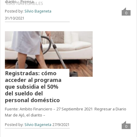
diarito – Prensa
VÍAS NAVEGABLES
Posted by:
Silvio Bageneta
0
31/10/2021
Registradas: cómo
acceder al programa
que subsidia el 50%
del sueldo del
personal doméstico
Fuente: Ambito Financiero – 27 Septiembre 2021 Regresar a Diario
Mar de Ajó, el diarito –
Posted by:
Silvio Bageneta
27/9/2021
0