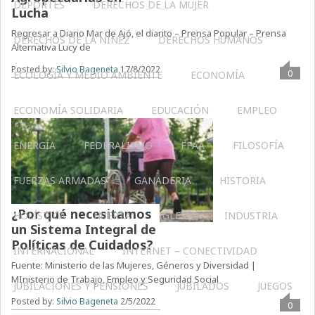
DEPORTES
DERECHOS DE LA MUJER
Lucha
Regresar a Diario Mar de Ajó, el diarito – Prensa Popular – Prensa
DERECHOS DE LA NIÑEZ
DERECHOS HUMANOS
Alternativa Lucy de
Posted by:
Silvio Bageneta
17/8/2022
0
ECOLOGÍA Y MEDIO AMBIENTE
ECONOMÍA
ECONOMÍA SOLIDARIA
EDUCACIÓN
EMPLEO
ENERGÍA
FEDERALISMO
FFAA
FILOSOFÍA
FUERZAS ARMADAS
GANADERIA
HISTORIA
¿Por qué necesitamos
HOLÍSTICA
HUERTA
IGLESIA
INDUSTRIA
un Sistema Integral de
Políticas de Cuidados?
INTERNACIONAL
INTERNET – CONECTIVIDAD
Fuente: Ministerio de las Mujeres, Géneros y Diversidad |
MInisterio de Trabajo, Empleo y Seguridad Social
JUBILACIONES Y PENSIONES
JUBILADOS
JUEGOS
Posted by:
Silvio Bageneta
2/5/2022
0