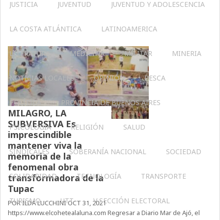
JUSTICIA
JUVENTUD
JUVENTUD Y ADOLESCENCIA
LA COSTA ATLÁNTICA
LATINOAMERICA
LITERATURA
MEDICINA
MILITAR
MINERIA
NOTICIAS LOCALES
OPINIÓN
PESCA
POLÍTICA
PROVINCIA DE BUENOS AIRES
MILAGRO, LA
SUBVERSIVA Es
PSICOLOGÍA
RELIGIÓN
SALUD
imprescindible
mantener viva la
SINDICALES
SOBERANÍA NACIONAL
SOCIEDAD
memoria de la
fenomenal obra
SOLIDARIDAD
TECNOLOGÍA
TRANSPORTE
transformadora de la
Tupac
TURISMO
UTT
V SECCIÓN ELECTORAL
POR ILDA LUCCHINI OCT 31, 2021
https://www.elcohetealaluna.com Regresar a Diario Mar de Ajó, el