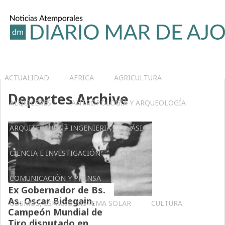
ACTUALIDAD
AFRICA
AGRICULTURA
Deportes Archive
ALQUILERES
ANTROPOLOGÍA Y ARQUEOLOGÍA
ARQUITECTURA – INGENIERIA
ASIA
CIENCIA E INVESTIGACIÓN
CLIMA
COMUNICACIÓN Y PRENSA
Ex Gobernador de Bs.
As. Oscar Bidegain,
COSMOS, ESPACIO, SISTEMA SOLAR
CULTURA
Campeón Mundial de
Tiro disputado en