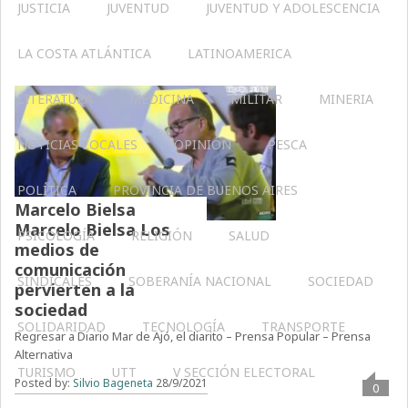
JUSTICIA
JUVENTUD
JUVENTUD Y ADOLESCENCIA
LA COSTA ATLÁNTICA
LATINOAMERICA
LITERATURA
MEDICINA
MILITAR
MINERIA
NOTICIAS LOCALES
OPINIÓN
PESCA
POLÍTICA
PROVINCIA DE BUENOS AIRES
Marcelo Bielsa
Marcelo Bielsa Los
PSICOLOGÍA
RELIGIÓN
SALUD
medios de
comunicación
SINDICALES
SOBERANÍA NACIONAL
SOCIEDAD
pervierten a la
sociedad
SOLIDARIDAD
TECNOLOGÍA
TRANSPORTE
Regresar a Diario Mar de Ajó, el diarito – Prensa Popular – Prensa
Alternativa
TURISMO
UTT
V SECCIÓN ELECTORAL
Posted by:
Silvio Bageneta
28/9/2021
0