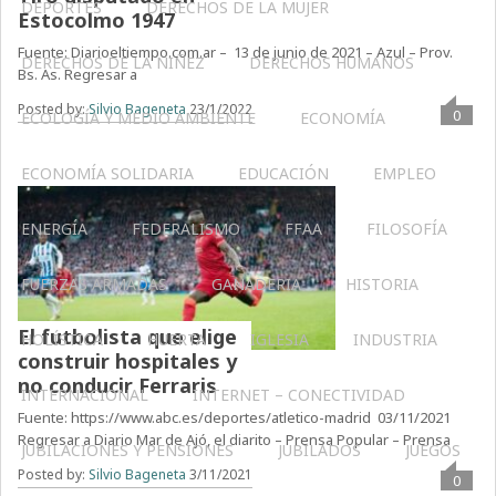
DEPORTES
DERECHOS DE LA MUJER
Estocolmo 1947
Fuente: Diarioeltiempo.com.ar – 13 de junio de 2021 – Azul – Prov.
DERECHOS DE LA NIÑEZ
DERECHOS HUMANOS
Bs. As. Regresar a
Posted by:
Silvio Bageneta
23/1/2022
0
ECOLOGÍA Y MEDIO AMBIENTE
ECONOMÍA
ECONOMÍA SOLIDARIA
EDUCACIÓN
EMPLEO
ENERGÍA
FEDERALISMO
FFAA
FILOSOFÍA
FUERZAS ARMADAS
GANADERIA
HISTORIA
El futbolista que elige
HOLÍSTICA
HUERTA
IGLESIA
INDUSTRIA
construir hospitales y
no conducir Ferraris
INTERNACIONAL
INTERNET – CONECTIVIDAD
Fuente: https://www.abc.es/deportes/atletico-madrid 03/11/2021
Regresar a Diario Mar de Ajó, el diarito – Prensa Popular – Prensa
JUBILACIONES Y PENSIONES
JUBILADOS
JUEGOS
Posted by:
Silvio Bageneta
3/11/2021
0