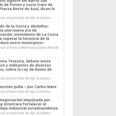
lis Aguirre del Barrio San
n de Porres y Lucia Ivars de
 Piazza Norte de Azul, dicen lo
ar a Diario Mar de Ajó, el diarito –
do de la Costa y aledaños:
ia una nueva era de
gración: intendente de La Costa
a superar la herencia de la
adura entre municipios»
sar a Prensa Alternativa Diario Mar de
l
anta Teresita, debate entre
nos y militantes de diversos
os, sobre la Ley de Bases de
ar a Diario Mar de Ajó, el diarito –
estión Judía – por Carlos Marx
ar a Diario Mar de Ajó, el diarito –
enegociación impulsada por
p intentara fortalecer el
lejo industrial estadounidense
ar a Diario Mar de Ajó, el diarito –