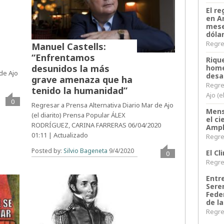
El re
en A
mese
dóla
Regres
Manuel Castells:
“Enfrentamos
Riqu
desunidos la más
home
 de Ajo
desa
grave amenaza que ha
Regre
tenido la humanidad”
Ajo (e
0
Regresar a Prensa Alternativa Diario Mar de Ajo
Mens
(el diarito) Prensa Popular ÁLEX
el c
RODRÍGUEZ, CARINA FARRERAS 06/04/2020
Ampl
01:11 | Actualizado
Regres
Posted by:
Silvio Bageneta
9/4/2020
El C
0
Regres
Entr
Sere
Fede
de la
Regres