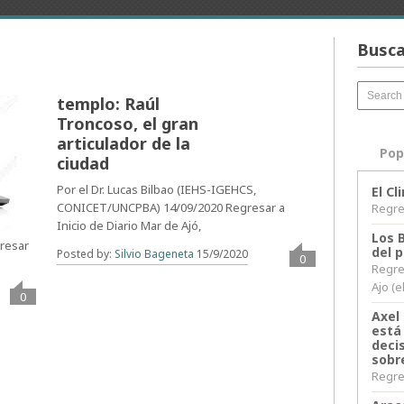
Busca
Un cura más allá del
templo: Raúl
Troncoso, el gran
articulador de la
Pop
ciudad
Por el Dr. Lucas Bilbao (IEHS-IGEHCS,
El C
CONICET/UNCPBA) 14/09/2020 Regresar a
Regres
Inicio de Diario Mar de Ajó,
Los 
gresar
del 
Posted by:
Silvio Bageneta
15/9/2020
0
Regre
Ajo (e
0
Axel 
está
decis
sobr
Regres