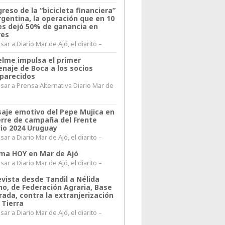
greso de la “bicicleta financiera”
rgentina, la operación que en 10
s dejó 50% de ganancia en
res
ar a Diario Mar de Ajó, el diarito –
elme impulsa el primer
naje de Boca a los socios
parecidos
sar a Prensa Alternativa Diario Mar de
l
aje emotivo del Pepe Mujica en
ierre de campaña del Frente
io 2024 Uruguay
ar a Diario Mar de Ajó, el diarito –
lima HOY en Mar de Ajó
ar a Diario Mar de Ajó, el diarito –
evista desde Tandil a Nélida
no, de Federación Agraria, Base
rada, contra la extranjerización
 Tierra
ar a Diario Mar de Ajó, el diarito –