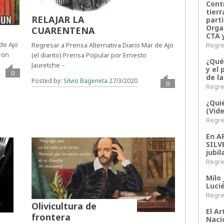
Contr
tier
RELAJAR LA
parti
Orga
CUARENTENA
CTA 
 de Ajo
Regres
Regresar a Prensa Alternativa Diario Mar de Ajo
oron
(el diarito) Prensa Popular por Ernesto
¿Qué
Jauretche –
y el 
0
de l
Posted by:
Silvio Bageneta
27/3/2020
0
Regres
¿Qui
(Vid
Regres
En 
SILV
jubil
Regres
Milo 
Lucié
Regres
Olivicultura de
El Ar
frontera
Naci