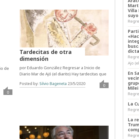
Arace
Martí
Villa
suyo
Regres
Parti
«Hac
inte
busc
dict
Tardecitas de otra
Regre
dimensión
Ajo (e
por Eduardo González Regresar a Inicio de
io de
En S
Diario Mar de Ajó (el diarito) Hay tardecitas que
veci
grup
Posted by:
Silvio Bageneta
23/5/2020
0
Milei
0
Regres
La Cu
Regres
La r
Trum
comp
Regres