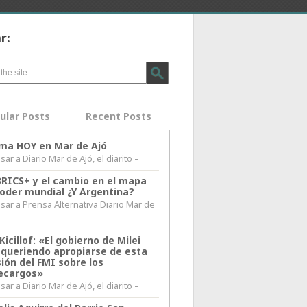
r:
ular Posts
Recent Posts
lima HOY en Mar de Ajó
ar a Diario Mar de Ajó, el diarito –
BRICS+ y el cambio en el mapa
poder mundial ¿Y Argentina?
sar a Prensa Alternativa Diario Mar de
l
Kicillof: «El gobierno de Milei
 queriendo apropiarse de esta
ión del FMI sobre los
ecargos»
ar a Diario Mar de Ajó, el diarito –