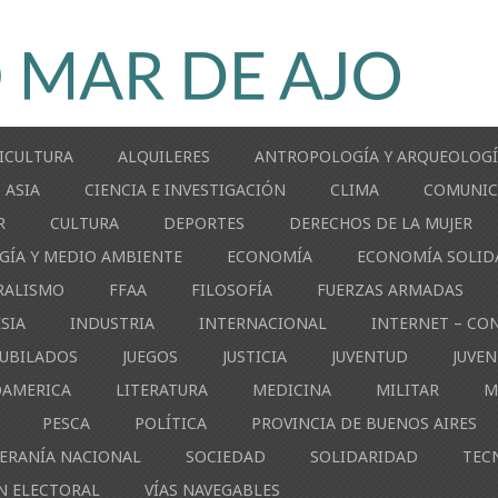
ICULTURA
ALQUILERES
ANTROPOLOGÍA Y ARQUEOLOG
ASIA
CIENCIA E INVESTIGACIÓN
CLIMA
COMUNIC
R
CULTURA
DEPORTES
DERECHOS DE LA MUJER
GÍA Y MEDIO AMBIENTE
ECONOMÍA
ECONOMÍA SOLID
RALISMO
FFAA
FILOSOFÍA
FUERZAS ARMADAS
ESIA
INDUSTRIA
INTERNACIONAL
INTERNET – CO
JUBILADOS
JUEGOS
JUSTICIA
JUVENTUD
JUVE
OAMERICA
LITERATURA
MEDICINA
MILITAR
M
PESCA
POLÍTICA
PROVINCIA DE BUENOS AIRES
ERANÍA NACIONAL
SOCIEDAD
SOLIDARIDAD
TEC
N ELECTORAL
VÍAS NAVEGABLES