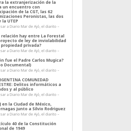
a la extranjerización de la
ra un encuentro con
cipación de la CGT, las 62
nizaciones Peronistas, las dos
y la UTEP
ar a Diario Mar de Ajó, el diarito –
 relación hay entre La Forestal
proyecto de ley de inviolabilidad
a propiedad privada?
ar a Diario Mar de Ajó, el diarito –
én fue el Padre Carlos Mugica?
eo Documental)
ar a Diario Mar de Ajó, el diarito –
ARGENTINA COMUNIDAD
ESTRE: Delitos informáticos a
ados y al público
ar a Diario Mar de Ajó, el diarito –
J en la Ciudad de México,
rnagas junto a Silvio Rodriguez
ar a Diario Mar de Ajó, el diarito –
tículo 40 de la Constitución
onal de 1949