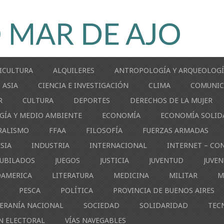
ICULTURA
ALQUILERES
ANTROPOLOGÍA Y ARQUEOLOG
ASIA
CIENCIA E INVESTIGACIÓN
CLIMA
COMUNIC
R
CULTURA
DEPORTES
DERECHOS DE LA MUJER
GÍA Y MEDIO AMBIENTE
ECONOMÍA
ECONOMÍA SOLID
RALISMO
FFAA
FILOSOFÍA
FUERZAS ARMADAS
ESIA
INDUSTRIA
INTERNACIONAL
INTERNET – CO
JUBILADOS
JUEGOS
JUSTICIA
JUVENTUD
JUVE
OAMERICA
LITERATURA
MEDICINA
MILITAR
M
PESCA
POLÍTICA
PROVINCIA DE BUENOS AIRES
ERANÍA NACIONAL
SOCIEDAD
SOLIDARIDAD
TEC
N ELECTORAL
VÍAS NAVEGABLES