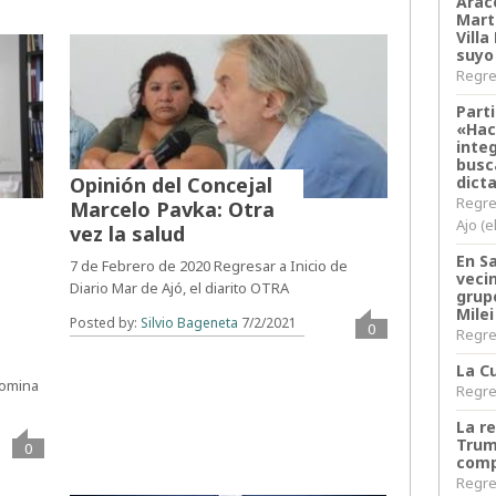
Arace
Martí
Villa
suyo
Regres
Parti
«Hac
inte
busc
dict
Opinión del Concejal
Regre
Marcelo Pavka: Otra
Ajo (e
vez la salud
En S
7 de Febrero de 2020 Regresar a Inicio de
veci
Diario Mar de Ajó, el diarito OTRA
grup
Milei
Posted by:
Silvio Bageneta
7/2/2021
0
Regres
La Cu
Romina
Regres
La r
Trum
0
comp
Regres