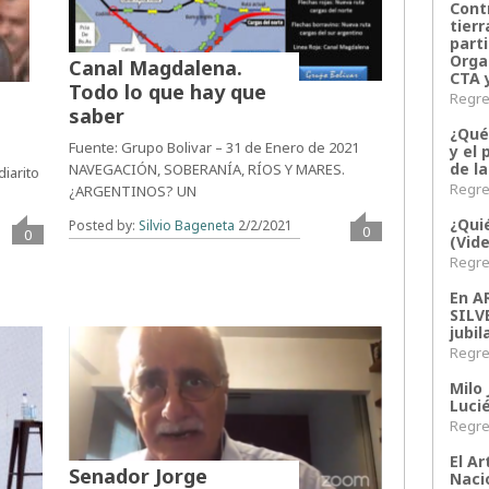
Contr
tier
parti
Orga
Canal Magdalena.
CTA 
Todo lo que hay que
Regres
saber
¿Qué
Fuente: Grupo Bolivar – 31 de Enero de 2021
y el 
de l
NAVEGACIÓN, SOBERANÍA, RÍOS Y MARES.
diarito
Regres
¿ARGENTINOS? UN
¿Qui
Posted by:
Silvio Bageneta
2/2/2021
0
0
(Vid
Regres
En 
SILV
jubil
Regres
Milo 
Lucié
Regres
El Ar
Senador Jorge
Naci