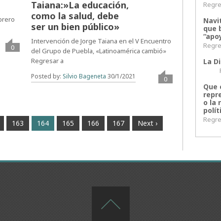
Taiana:»La educación,
Regres
como la salud, debe
brero
Navi
ser un bien público»
que 
“apoy
Intervención de Jorge Taiana en el V Encuentro
Regres
0
del Grupo de Puebla, «Latinoamérica cambió»
Regresar a
La Di
Regr
Posted by:
Silvio Bageneta
30/1/2021
0
Que 
repr
o la 
polít
Regres
163
164
165
166
167
Next ›