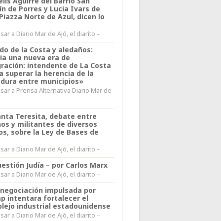
lis Aguirre del Barrio San
n de Porres y Lucia Ivars de
 Piazza Norte de Azul, dicen lo
ar a Diario Mar de Ajó, el diarito –
do de la Costa y aledaños:
ia una nueva era de
gración: intendente de La Costa
a superar la herencia de la
adura entre municipios»
sar a Prensa Alternativa Diario Mar de
l
anta Teresita, debate entre
nos y militantes de diversos
os, sobre la Ley de Bases de
ar a Diario Mar de Ajó, el diarito –
estión Judía – por Carlos Marx
ar a Diario Mar de Ajó, el diarito –
enegociación impulsada por
p intentara fortalecer el
lejo industrial estadounidense
ar a Diario Mar de Ajó, el diarito –