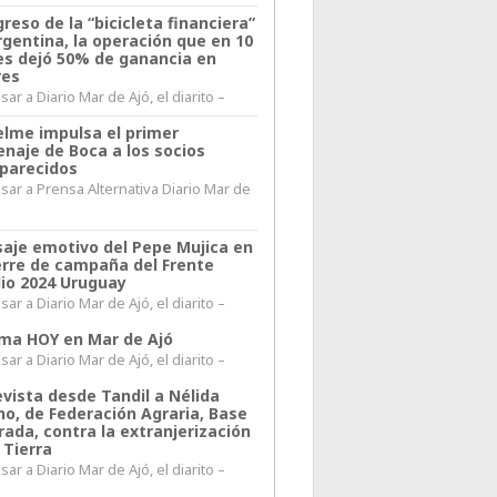
greso de la “bicicleta financiera”
rgentina, la operación que en 10
s dejó 50% de ganancia en
res
ar a Diario Mar de Ajó, el diarito –
elme impulsa el primer
naje de Boca a los socios
parecidos
sar a Prensa Alternativa Diario Mar de
l
aje emotivo del Pepe Mujica en
ierre de campaña del Frente
io 2024 Uruguay
ar a Diario Mar de Ajó, el diarito –
lima HOY en Mar de Ajó
ar a Diario Mar de Ajó, el diarito –
evista desde Tandil a Nélida
no, de Federación Agraria, Base
rada, contra la extranjerización
 Tierra
ar a Diario Mar de Ajó, el diarito –