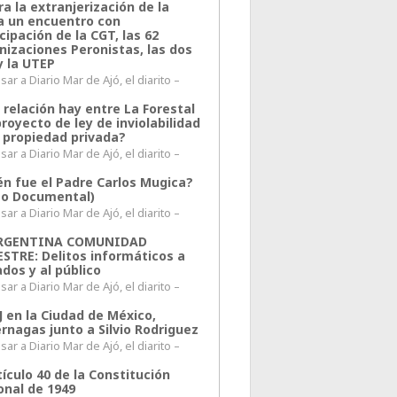
a la extranjerización de la
ra un encuentro con
cipación de la CGT, las 62
nizaciones Peronistas, las dos
y la UTEP
ar a Diario Mar de Ajó, el diarito –
 relación hay entre La Forestal
proyecto de ley de inviolabilidad
a propiedad privada?
ar a Diario Mar de Ajó, el diarito –
én fue el Padre Carlos Mugica?
eo Documental)
ar a Diario Mar de Ajó, el diarito –
ARGENTINA COMUNIDAD
ESTRE: Delitos informáticos a
ados y al público
ar a Diario Mar de Ajó, el diarito –
J en la Ciudad de México,
rnagas junto a Silvio Rodriguez
ar a Diario Mar de Ajó, el diarito –
tículo 40 de la Constitución
onal de 1949