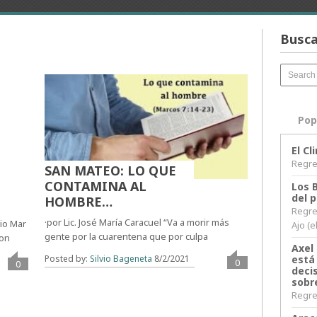
Busca
Pop
El C
Regres
SAN MATEO: LO QUE
CONTAMINA AL
Los 
del 
HOMBRE…
Regre
·por Lic. José María Caracuel “Va a morir más
rio Mar
Ajo (e
gente por la cuarentena que por culpa
ron
Axel 
está
Posted by:
Silvio Bageneta
8/2/2021
0
0
decis
sobr
Regres