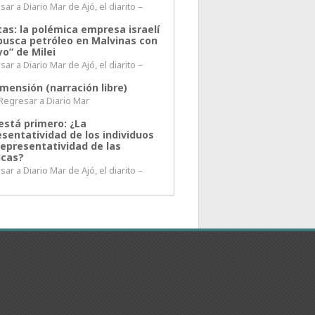
ar a Diario Mar de Ajó, el diarito –
tas: la polémica empresa israelí
busca petróleo en Malvinas con
o” de Milei
ar a Diario Mar de Ajó, el diarito –
mensión (narración libre)
esar a Diario Mar
está primero: ¿La
esentatividad de los individuos
representatividad de las
icas?
ar a Diario Mar de Ajó, el diarito –