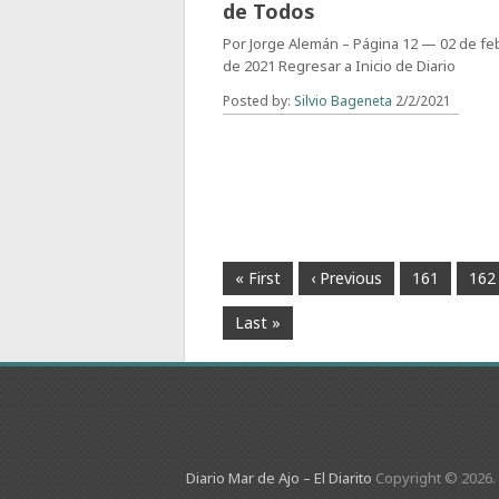
de Todos
Por Jorge Alemán – Página 12 — 02 de fe
de 2021 Regresar a Inicio de Diario
Posted by:
Silvio Bageneta
2/2/2021
« First
‹ Previous
161
162
Last »
Diario Mar de Ajo – El Diarito
Copyright © 2026.