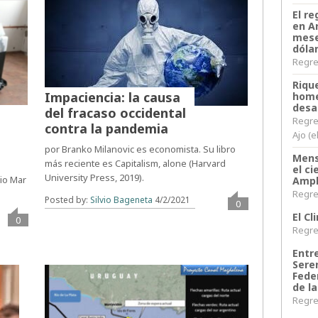
El re
en A
mese
dóla
Regres
Riqu
Impaciencia: la causa
home
desa
del fracaso occidental
Regre
contra la pandemia
Ajo (e
por Branko Milanovic es economista. Su libro
Mens
más reciente es Capitalism, alone (Harvard
el c
University Press, 2019).
rio Mar
Ampl
Regres
Posted by:
Silvio Bageneta
4/2/2021
0
El C
0
Regres
Entr
Sere
Fede
de la
Regres