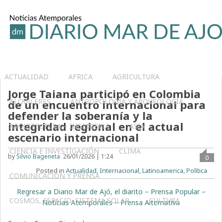
ACTUALIDAD
AFRICA
AGRICULTURA
Jorge Taiana participó en Colombia
ALQUILERES
ANTROPOLOGÍA Y ARQUEOLOGÍA
de un encuentro internacional para
defender la soberanía y la
integridad regional en el actual
ARQUITECTURA – INGENIERIA
ASIA
escenario internacional
CIENCIA E INVESTIGACIÓN
CLIMA
by
Silvio Bageneta
26/01/2026 | 1:24
0
Posted in
Actualidad
,
Internacional
,
Latinoamerica
,
Política
COMUNICACIÓN Y PRENSA
Regresar a Diario Mar de Ajó, el diarito – Prensa Popular –
COSMOS, ESPACIO, SISTEMA SOLAR
CULTURA
Noticias Atemporales – Prensa Alternativa