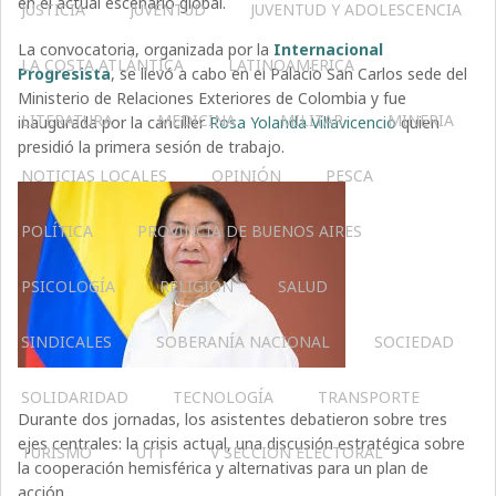
en el actual escenario global.
JUSTICIA
JUVENTUD
JUVENTUD Y ADOLESCENCIA
La convocatoria, organizada por la
Internacional
LA COSTA ATLÁNTICA
LATINOAMERICA
Progresista
, se llevó a cabo en el Palacio San Carlos sede del
Ministerio de Relaciones Exteriores de Colombia y fue
LITERATURA
MEDICINA
MILITAR
MINERIA
inaugurada por la canciller
Rosa Yolanda Villavicencio
quien
presidió la primera sesión de trabajo.
NOTICIAS LOCALES
OPINIÓN
PESCA
POLÍTICA
PROVINCIA DE BUENOS AIRES
PSICOLOGÍA
RELIGIÓN
SALUD
SINDICALES
SOBERANÍA NACIONAL
SOCIEDAD
SOLIDARIDAD
TECNOLOGÍA
TRANSPORTE
Durante dos jornadas, los asistentes debatieron sobre tres
ejes centrales: la crisis actual, una discusión estratégica sobre
TURISMO
UTT
V SECCIÓN ELECTORAL
la cooperación hemisférica y alternativas para un plan de
acción.