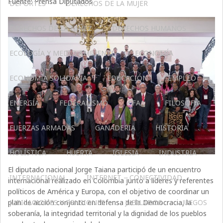
Fuente: Prensa Diputados
DEPORTES
DERECHOS DE LA MUJER
DERECHOS DE LA NIÑEZ
DERECHOS HUMANOS
ECOLOGÍA Y MEDIO AMBIENTE
ECONOMÍA
ECONOMÍA SOLIDARIA
EDUCACIÓN
EMPLEO
ENERGÍA
FEDERALISMO
FFAA
FILOSOFÍA
FUERZAS ARMADAS
GANADERIA
HISTORIA
HOLÍSTICA
HUERTA
IGLESIA
INDUSTRIA
El diputado nacional Jorge Taiana participó de un encuentro
INTERNACIONAL
INTERNET – CONECTIVIDAD
internacional realizado en Colombia junto a líderes y referentes
políticos de América y Europa, con el objetivo de coordinar un
plan de acción conjunto en defensa de la Democracia, la
JUBILACIONES Y PENSIONES
JUBILADOS
JUEGOS
soberanía, la integridad territorial y la dignidad de los pueblos