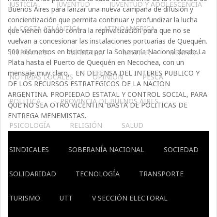
JUSTICIA
JUVENTUD
JUVENTUD Y ADOLESCENCIA
Buenos Aires para lanzar una nueva campaña de difusión y
concientización que permita continuar y profundizar la lucha
LA COSTA ATLÁNTICA
LATINOAMERICA
que vienen dando contra la reprivatización para que no se
vuelvan a concesionar las instalaciones portuarias de Quequén.
500 kilómetros en bicicleta por la Soberanía Nacional desde La
LITERATURA
MEDICINA
MILITAR
MINERIA
Plata hasta el Puerto de Quequén en Necochea, con un
mensaje muy claro, EN DEFENSA DEL INTERES PUBLICO Y
NOTICIAS LOCALES
OPINIÓN
PESCA
DE LOS RECURSOS ESTRATEGICOS DE LA NACION
ARGENTINA. PROPIEDAD ESTATAL Y CONTROL SOCIAL, PARA
POLÍTICA
PROVINCIA DE BUENOS AIRES
QUE NO SEA OTRO VICENTIN. BASTA DE POLITICAS DE
ENTREGA MENEMISTAS.
PSICOLOGÍA
RELIGIÓN
SALUD
SINDICALES
SOBERANÍA NACIONAL
SOCIEDAD
SOLIDARIDAD
TECNOLOGÍA
TRANSPORTE
TURISMO
UTT
V SECCIÓN ELECTORAL