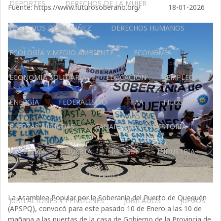
DEPORTES
DERECHOS DE LA MUJER
Fuente: https://www.futurosoberano.org/ 18-01-2026
DERECHOS DE LA NIÑEZ
DERECHOS HUMANOS
ECOLOGÍA Y MEDIO AMBIENTE
ECONOMÍA
ECONOMÍA SOLIDARIA
EDUCACIÓN
EMPLEO
ENERGÍA
FEDERALISMO
FFAA
FILOSOFÍA
FUERZAS ARMADAS
GANADERIA
HISTORIA
HOLÍSTICA
HUERTA
IGLESIA
INDUSTRIA
INTERNACIONAL
INTERNET – CONECTIVIDAD
La Asamblea Popular por la Soberanía del Puerto de Quequén
JUBILACIONES Y PENSIONES
JUBILADOS
JUEGOS
(APSPQ), convocó para este pasado 10 de Enero a las 10 de
mañana a las puertas de la casa de Gobierno de la Provincia de