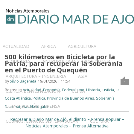
ACTUALIDAD
AFRICA
AGRICULTURA
500 kilómetros en Bicicleta por la
ALQUILERES
ANTROPOLOGÍA Y ARQUEOLOGÍA
Patria, para recuperar la Soberanía
en el Puerto de Quequén
ARQUITECTURA – INGENIERIA
ASIA
by
Silvio Bageneta
19/01/2026 | 11:54
1
Posted in
Actualidad
,
Economía
,
Federalismo
,
Historia
,
Justicia
,
La
CIENCIA E INVESTIGACIÓN
CLIMA
Costa Atlántica
,
Política
,
Provincia de Buenos Aires
,
Soberanía
COMUNICACIÓN Y PRENSA
Nacional
,
Vías Navegables
Regresar a Diario Mar de Ajó, el diarito – Prensa Popular –
COSMOS, ESPACIO, SISTEMA SOLAR
CULTURA
Noticias Atemporales – Prensa Alternativa