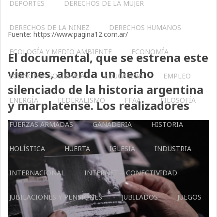
DEPORTES
DERECHOS DE LA MUJER
DERECHOS DE LA NIÑEZ
DERECHOS HUMANOS
Fuente: https://www.pagina12.com.ar/
ECOLOGÍA Y MEDIO AMBIENTE
ECONOMÍA
El documental, que se estrena este
viernes, aborda un hecho
ECONOMÍA SOLIDARIA
EDUCACIÓN
EMPLEO
silenciado de la historia argentina
ENERGÍA
FEDERALISMO
FFAA
FILOSOFÍA
y marplatense. Los realizadores
FUERZAS ARMADAS
GANADERIA
HISTORIA
HOLÍSTICA
HUERTA
IGLESIA
INDUSTRIA
INTERNACIONAL
INTERNET – CONECTIVIDAD
JUBILACIONES Y PENSIONES
JUBILADOS
JUEGOS