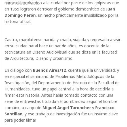
narra: el bombardeo a la ciudad por parte de los golpistas que
VÍAS NAVEGABLES
en 1955 lograron derrocar el gobierno democrático de
Juan
Domingo Perón
, un hecho prácticamente invisibilizado por la
historia oficial.
Castro, marplatense nacida y criada, viajada y regresada a vivir
en su ciudad natal hace un par de años, es docente de la
tecnicatura en Diseño Audiovisual que se dicta en la facultad
de Arquitectura, Diseño y Urbanismo.
En diálogo con
Buenos Aires/12
, cuenta que la universidad, y
en especial el seminario de Problemas Metodológicos de la
Investigación, del Departamento de Historia de la Facultad de
Humanidades, tuvo un papel central a la hora de decidirla a
filmar esta historia. Antes había tomado contacto con una
serie de entrevistas titulada «El bombardeo según el hombre
común», a cargo de
Miguel Angel Taroncher
y
Francisco
Santillan
, y ese trabajo de investigación fue un insumo clave
para poder filmar.