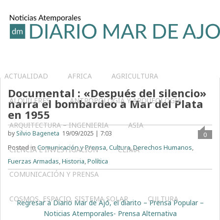
ACTUALIDAD
AFRICA
AGRICULTURA
Documental : «Después del silencio»
ALQUILERES
ANTROPOLOGÍA Y ARQUEOLOGÍA
narra el bombardeo a Mar del Plata
en 1955
ARQUITECTURA – INGENIERIA
ASIA
by
Silvio Bageneta
19/09/2025 | 7:03
0
Posted in
Comunicación y Prensa
,
Cultura
,
Derechos Humanos
,
CIENCIA E INVESTIGACIÓN
CLIMA
Fuerzas Armadas
,
Historia
,
Política
COMUNICACIÓN Y PRENSA
COSMOS, ESPACIO, SISTEMA SOLAR
CULTURA
Regresar a Diario Mar de Ajó, el diarito – Prensa Popular –
Noticias Atemporales- Prensa Alternativa