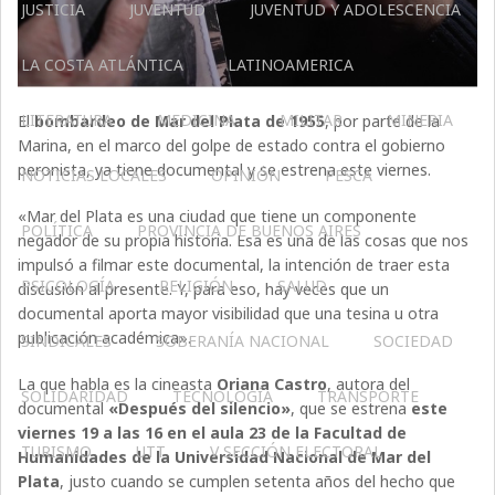
JUSTICIA
JUVENTUD
JUVENTUD Y ADOLESCENCIA
LA COSTA ATLÁNTICA
LATINOAMERICA
LITERATURA
MEDICINA
MILITAR
MINERIA
El
bombardeo de Mar del Plata de 1955
, por parte de la
Marina, en el marco del golpe de estado contra el gobierno
peronista, ya tiene documental y se estrena este viernes.
NOTICIAS LOCALES
OPINIÓN
PESCA
«Mar del Plata es una ciudad que tiene un componente
POLÍTICA
PROVINCIA DE BUENOS AIRES
negador de su propia historia. Esa es una de las cosas que nos
impulsó a filmar este documental, la intención de traer esta
PSICOLOGÍA
RELIGIÓN
SALUD
discusión al presente. Y, para eso, hay veces que un
documental aporta mayor visibilidad que una tesina u otra
publicación académica».
SINDICALES
SOBERANÍA NACIONAL
SOCIEDAD
La que habla es la cineasta
Oriana Castro
, autora del
SOLIDARIDAD
TECNOLOGÍA
TRANSPORTE
documental
«Después del silencio»
, que se estrena
este
viernes 19 a las 16 en el aula 23 de la Facultad de
TURISMO
UTT
V SECCIÓN ELECTORAL
Humanidades de la Universidad Nacional de Mar del
Plata
, justo cuando se cumplen setenta años del hecho que