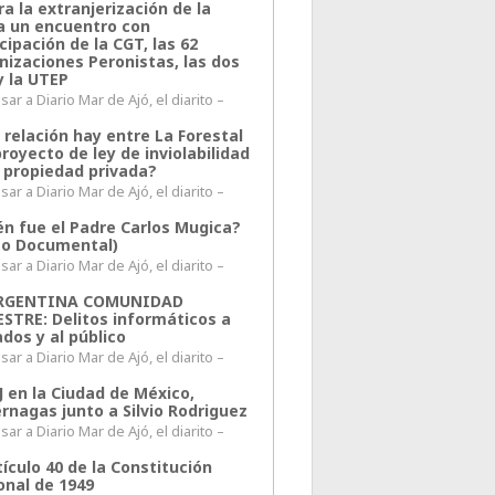
a la extranjerización de la
ra un encuentro con
cipación de la CGT, las 62
nizaciones Peronistas, las dos
y la UTEP
ar a Diario Mar de Ajó, el diarito –
 relación hay entre La Forestal
proyecto de ley de inviolabilidad
a propiedad privada?
ar a Diario Mar de Ajó, el diarito –
én fue el Padre Carlos Mugica?
eo Documental)
ar a Diario Mar de Ajó, el diarito –
ARGENTINA COMUNIDAD
ESTRE: Delitos informáticos a
ados y al público
ar a Diario Mar de Ajó, el diarito –
J en la Ciudad de México,
rnagas junto a Silvio Rodriguez
ar a Diario Mar de Ajó, el diarito –
tículo 40 de la Constitución
onal de 1949