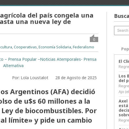
agrícola del país congela una
Busca
hasta una nueva ley de
0
icultura
,
Cooperativas
,
Economía Solidaria
,
Federalismo
Pop
rito – Prensa Popular –Noticias Atemporales- Prensa
El C
Alternativa
Regres
Los 
m/ Por: Lola Loustalot 28 de Agosto de 2025
del 
Regre
os Argentinos (AFA) decidió
Ajo (e
so de u$s 60 millones a la
Axel 
está
 Ley de biocombustibles. Por
decis
sobr
«al límite» y pide un cambio
Regres