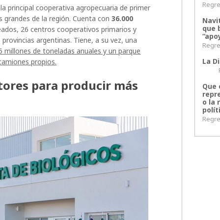
Regres
la principal cooperativa agropecuaria de primer
ás grandes de la región. Cuenta con
36.000
Navi
que 
ados, 26 centros cooperativos primarios y
“apoy
provincias argentinas. Tiene, a su vez, una
Regres
5 millones de toneladas anuales y un parque
La Di
camiones propios.
Regr
ctores para producir más
Que 
repr
o la 
polít
Regres