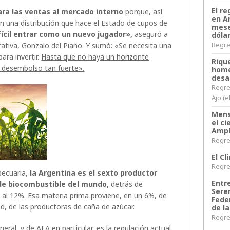
El re
ara las ventas al mercado interno
porque, así
en A
 una distribución que hace el Estado de cupos de
mese
ícil entrar como un nuevo jugador»,
aseguró a
dóla
Regres
ativa, Gonzalo del Piano. Y sumó: «Se necesita una
ara invertir.
Hasta que no haya un horizonte
Riqu
un desembolso tan fuerte».
home
desa
Regre
Ajo (e
Mens
el c
Ampl
Regres
El C
Regres
ecuaria,
la Argentina es el sexto productor
Entr
de biocombustible del mundo,
detrás de
Sere
a al
12%
. Esa materia prima proviene, en un 6%, de
Fede
ad, de las productoras de caña de azúcar.
de la
Regres
neral, y de AFA en particular, es la regulación actual,