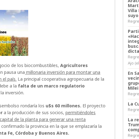
Arace
Martí
Villa
suyo
Regres
Parti
«Hac
inte
busc
dict
Regre
Ajo (e
egocio de los biocombustibles,
Agricultores
n pausa una
millonaria inversión para montar una
En S
veci
 el país.
La principal cooperativa agropecuaria de la
grup
debe a la
falta de un marco regulatorio
Milei
la inversión.
Regres
La Cu
esembolso rondaría los
u$s 60 millones.
El proyecto
Regres
or
a la producción de sus socios,
permitiéndoles
l capital de la planta para generar una renta
La r
Trum
onfirmado la provincia en la que se emplazaría la
comp
nta Fe, Córdoba y Buenos Aires.
Regres