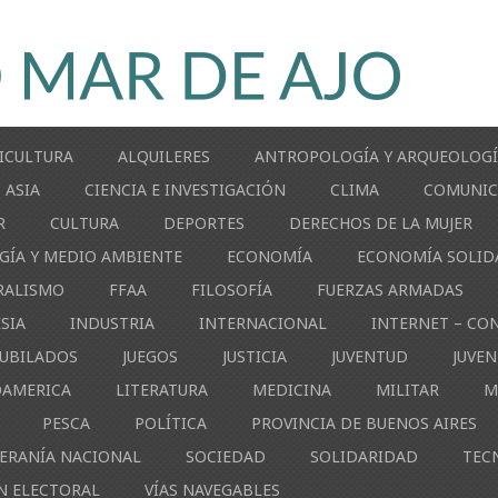
ICULTURA
ALQUILERES
ANTROPOLOGÍA Y ARQUEOLOG
ASIA
CIENCIA E INVESTIGACIÓN
CLIMA
COMUNIC
R
CULTURA
DEPORTES
DERECHOS DE LA MUJER
GÍA Y MEDIO AMBIENTE
ECONOMÍA
ECONOMÍA SOLID
RALISMO
FFAA
FILOSOFÍA
FUERZAS ARMADAS
ESIA
INDUSTRIA
INTERNACIONAL
INTERNET – CO
JUBILADOS
JUEGOS
JUSTICIA
JUVENTUD
JUVE
OAMERICA
LITERATURA
MEDICINA
MILITAR
M
PESCA
POLÍTICA
PROVINCIA DE BUENOS AIRES
ERANÍA NACIONAL
SOCIEDAD
SOLIDARIDAD
TEC
N ELECTORAL
VÍAS NAVEGABLES