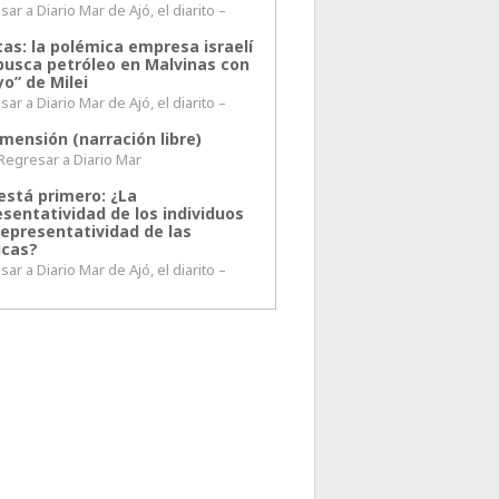
ar a Diario Mar de Ajó, el diarito –
tas: la polémica empresa israelí
busca petróleo en Malvinas con
o” de Milei
ar a Diario Mar de Ajó, el diarito –
mensión (narración libre)
esar a Diario Mar
está primero: ¿La
esentatividad de los individuos
representatividad de las
icas?
ar a Diario Mar de Ajó, el diarito –