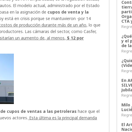
Contr
 autos. El modelo actual, administrado por el Estado
tier
parti
 basa en la asignación de
cupos de venta y la
Orga
y está en crisis porque se mantuvieron -por 14
CTA 
 costos de producción durante más de un año,
lo que
Regres
productores. Las cámaras del sector, como Casfer,
¿Qué
sitarían un aumento de, al menos,
$ 12 por
y el 
de l
Regres
¿Qui
(Vid
Regres
En 
SILV
jubil
Regres
Milo 
Lucié
 de cupos de ventas a las petroleras
hace que el
Regres
nuevos actores.
Esta última es la principal demanda
El Ar
Naci