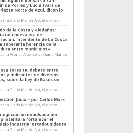
lis Aguirre del Barrio San
n de Porres y Lucia Ivars de
 Piazza Norte de Azul, dicen lo
ar a Diario Mar de Ajó, el diarito –
do de la Costa y aledaños:
ia una nueva era de
gración: intendente de La Costa
a superar la herencia de la
adura entre municipios»
sar a Prensa Alternativa Diario Mar de
l
anta Teresita, debate entre
nos y militantes de diversos
os, sobre la Ley de Bases de
ar a Diario Mar de Ajó, el diarito –
estión Judía – por Carlos Marx
ar a Diario Mar de Ajó, el diarito –
enegociación impulsada por
p intentara fortalecer el
lejo industrial estadounidense
ar a Diario Mar de Ajó, el diarito –