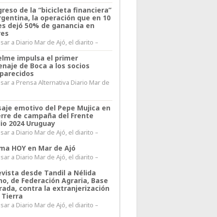
greso de la “bicicleta financiera”
rgentina, la operación que en 10
s dejó 50% de ganancia en
res
ar a Diario Mar de Ajó, el diarito –
elme impulsa el primer
naje de Boca a los socios
parecidos
sar a Prensa Alternativa Diario Mar de
l
aje emotivo del Pepe Mujica en
ierre de campaña del Frente
io 2024 Uruguay
ar a Diario Mar de Ajó, el diarito –
lima HOY en Mar de Ajó
ar a Diario Mar de Ajó, el diarito –
evista desde Tandil a Nélida
no, de Federación Agraria, Base
rada, contra la extranjerización
 Tierra
ar a Diario Mar de Ajó, el diarito –