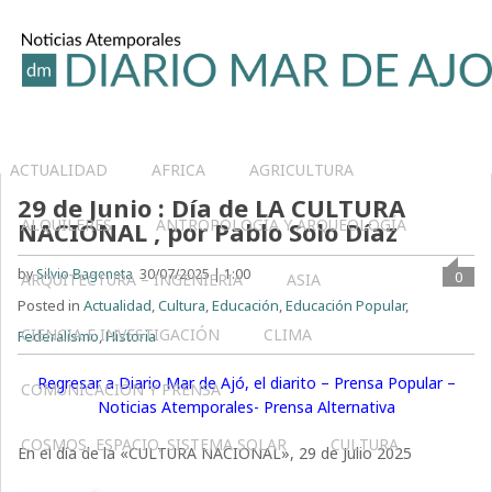
ACTUALIDAD
AFRICA
AGRICULTURA
29 de Junio : Día de LA CULTURA
ALQUILERES
ANTROPOLOGÍA Y ARQUEOLOGÍA
NACIONAL , por Pablo Solo Díaz
by
Silvio Bageneta
30/07/2025 | 1:00
0
ARQUITECTURA – INGENIERIA
ASIA
Posted in
Actualidad
,
Cultura
,
Educación
,
Educación Popular
,
CIENCIA E INVESTIGACIÓN
CLIMA
Federalismo
,
Historia
Regresar a Diario Mar de Ajó, el diarito – Prensa Popular –
COMUNICACIÓN Y PRENSA
Noticias Atemporales- Prensa Alternativa
COSMOS, ESPACIO, SISTEMA SOLAR
CULTURA
En el día de la «CULTURA NACIONAL», 29 de Julio 2025