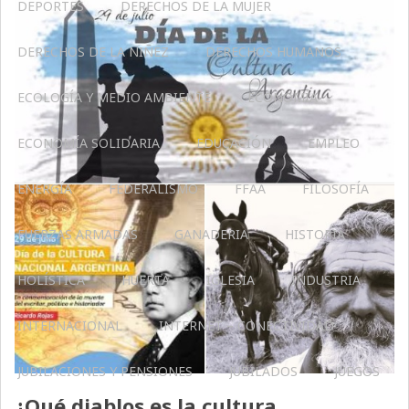
DEPORTES
DERECHOS DE LA MUJER
DERECHOS DE LA NIÑEZ
DERECHOS HUMANOS
ECOLOGÍA Y MEDIO AMBIENTE
ECONOMÍA
ECONOMÍA SOLIDARIA
EDUCACIÓN
EMPLEO
ENERGÍA
FEDERALISMO
FFAA
FILOSOFÍA
FUERZAS ARMADAS
GANADERIA
HISTORIA
HOLÍSTICA
HUERTA
IGLESIA
INDUSTRIA
INTERNACIONAL
INTERNET – CONECTIVIDAD
JUBILACIONES Y PENSIONES
JUBILADOS
JUEGOS
¿Qué diablos es la cultura