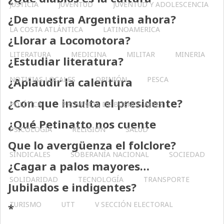
JUSTICIA
JUVENTUD
JUVENTUD Y ADOLESCENCIA
¿De nuestra Argentina ahora?
LA COSTA ATLÁNTICA
LATINOAMERICA
¿Llorar a Locomotora?
LITERATURA
MEDICINA
MILITAR
MINERIA
¿Estudiar literatura?
NOTICIAS LOCALES
OPINIÓN
PESCA
¿Aplaudir la calentura
¿Con que insulta el presidente?
POLÍTICA
PROVINCIA DE BUENOS AIRES
¿Qué Petinatto nos cuente
PSICOLOGÍA
RELIGIÓN
SALUD
Que lo avergüenza el folclore?
SINDICALES
SOBERANÍA NACIONAL
SOCIEDAD
¿Cagar a palos mayores…
SOLIDARIDAD
TECNOLOGÍA
TRANSPORTE
Jubilados e indigentes?
TURISMO
UTT
V SECCIÓN ELECTORAL
*