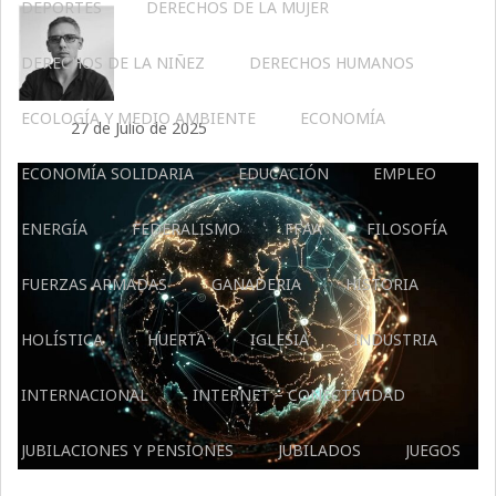
DEPORTES
DERECHOS DE LA MUJER
DERECHOS DE LA NIÑEZ
DERECHOS HUMANOS
ECOLOGÍA Y MEDIO AMBIENTE
ECONOMÍA
27 de Julio de 2025
ECONOMÍA SOLIDARIA
EDUCACIÓN
EMPLEO
ENERGÍA
FEDERALISMO
FFAA
FILOSOFÍA
FUERZAS ARMADAS
GANADERIA
HISTORIA
HOLÍSTICA
HUERTA
IGLESIA
INDUSTRIA
INTERNACIONAL
INTERNET – CONECTIVIDAD
JUBILACIONES Y PENSIONES
JUBILADOS
JUEGOS