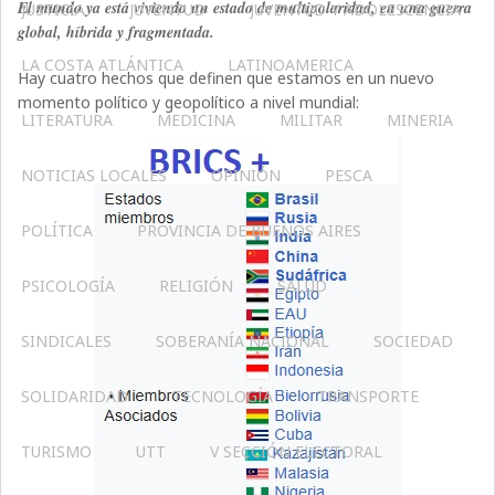
El mundo ya está viviendo un estado de multipolaridad, en una guerra
JUSTICIA
JUVENTUD
JUVENTUD Y ADOLESCENCIA
global, híbrida y fragmentada.
LA COSTA ATLÁNTICA
LATINOAMERICA
Hay cuatro hechos que definen que estamos en un nuevo
momento político y geopolítico a nivel mundial:
LITERATURA
MEDICINA
MILITAR
MINERIA
NOTICIAS LOCALES
OPINIÓN
PESCA
POLÍTICA
PROVINCIA DE BUENOS AIRES
PSICOLOGÍA
RELIGIÓN
SALUD
SINDICALES
SOBERANÍA NACIONAL
SOCIEDAD
SOLIDARIDAD
TECNOLOGÍA
TRANSPORTE
TURISMO
UTT
V SECCIÓN ELECTORAL