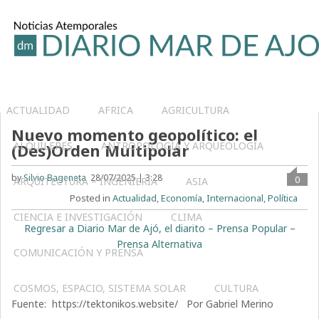
ACTUALIDAD
AFRICA
AGRICULTURA
Nuevo momento geopolítico: el
ALQUILERES
ANTROPOLOGÍA Y ARQUEOLOGÍA
(Des)Orden Multipolar
by
Silvio Bageneta
28/07/2025 | 3:28
0
ARQUITECTURA – INGENIERIA
ASIA
Posted in
Actualidad
,
Economía
,
Internacional
,
Política
CIENCIA E INVESTIGACIÓN
CLIMA
Regresar a Diario Mar de Ajó, el diarito – Prensa Popular –
Prensa Alternativa
COMUNICACIÓN Y PRENSA
COSMOS, ESPACIO, SISTEMA SOLAR
CULTURA
Fuente: https://tektonikos.website/ Por Gabriel Merino