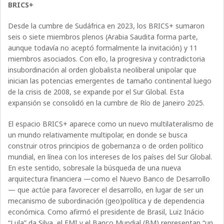
BRICS+
Desde la cumbre de Sudáfrica en 2023, los BRICS+ sumaron
seis o siete miembros plenos (Arabia Saudita forma parte,
aunque todavía no aceptó formalmente la invitación) y 11
miembros asociados. Con ello, la progresiva y contradictoria
insubordinación al orden globalista neoliberal unipolar que
inician las potencias emergentes de tamaño continental luego
de la crisis de 2008, se expande por el Sur Global. Esta
expansión se consolidó en la cumbre de Río de Janeiro 2025.
El espacio BRICS+ aparece como un nuevo multilateralismo de
un mundo relativamente multipolar, en donde se busca
construir otros principios de gobernanza o de orden político
mundial, en línea con los intereses de los países del Sur Global.
En este sentido, sobresale la búsqueda de una nueva
arquitectura financiera —como el Nuevo Banco de Desarrollo
— que actúe para favorecer el desarrollo, en lugar de ser un
mecanismo de subordinación (geo)política y de dependencia
económica. Como afirmó el presidente de Brasil, Luiz Inácio
“Lula” da Silva, el FMI y el Banco Mundial (BM) representan “un