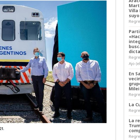
Arace
Martí
Villa
suyo
Regres
Parti
«Hac
inte
busc
dict
Regre
Ajo (e
En S
veci
grup
Milei
Regres
La Cu
Regres
La r
Trum
comp
Regres