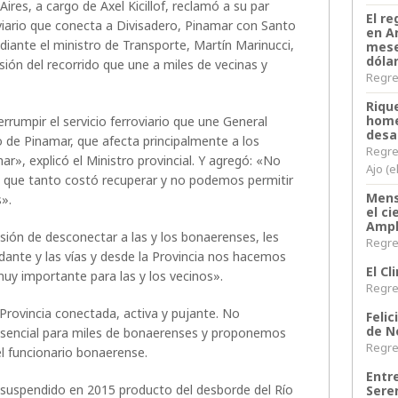
ires, a cargo de Axel Kicillof, reclamó a su par
El re
roviario que conecta a Divisadero, Pinamar con Santo
en A
iante el ministro de Transporte, Martín Marinucci,
mese
dóla
sión del recorrido que une a miles de vecinas y
Regres
Riqu
home
terrumpir el servicio ferroviario que une General
desa
de Pinamar, que afecta principalmente a los
Regre
r», explicó el Ministro provincial. Y agregó: «No
Ajo (e
que tanto costó recuperar y no podemos permitir
Mens
».
el c
Ampl
isión de desconectar a las y los bonaerenses, les
Regres
dante y las vías y desde la Provincia nos hacemos
El C
muy importante para las y los vecinos».
Regres
Provincia conectada, activa y pujante. No
Felic
de N
sencial para miles de bonaerenses y proponemos
Regres
el funcionario bonaerense.
Entr
ía suspendido en 2015 producto del desborde del Río
Sere