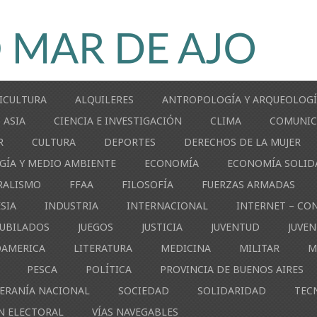
ICULTURA
ALQUILERES
ANTROPOLOGÍA Y ARQUEOLOG
ASIA
CIENCIA E INVESTIGACIÓN
CLIMA
COMUNIC
R
CULTURA
DEPORTES
DERECHOS DE LA MUJER
GÍA Y MEDIO AMBIENTE
ECONOMÍA
ECONOMÍA SOLID
RALISMO
FFAA
FILOSOFÍA
FUERZAS ARMADAS
ESIA
INDUSTRIA
INTERNACIONAL
INTERNET – CO
JUBILADOS
JUEGOS
JUSTICIA
JUVENTUD
JUVE
OAMERICA
LITERATURA
MEDICINA
MILITAR
M
PESCA
POLÍTICA
PROVINCIA DE BUENOS AIRES
ERANÍA NACIONAL
SOCIEDAD
SOLIDARIDAD
TEC
N ELECTORAL
VÍAS NAVEGABLES