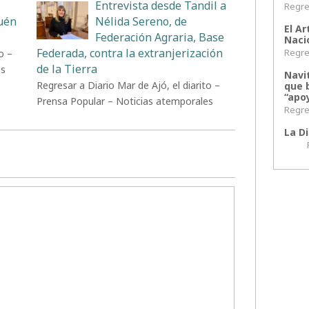
Entrevista desde Tandil a
Regres
uén
Nélida Sereno, de
El Ar
Federación Agraria, Base
Naci
Federada, contra la extranjerización
Regres
o –
de la Tierra
es
Navi
Regresar a Diario Mar de Ajó, el diarito –
que 
“apoy
Prensa Popular – Noticias atemporales
Regres
La Di
Regr