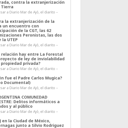
rada, contra la extranjerización
 Tierra
ar a Diario Mar de Ajó, el diarito –
a la extranjerización de la
ra un encuentro con
cipación de la CGT, las 62
nizaciones Peronistas, las dos
y la UTEP
ar a Diario Mar de Ajó, el diarito –
 relación hay entre La Forestal
proyecto de ley de inviolabilidad
a propiedad privada?
ar a Diario Mar de Ajó, el diarito –
én fue el Padre Carlos Mugica?
eo Documental)
ar a Diario Mar de Ajó, el diarito –
ARGENTINA COMUNIDAD
ESTRE: Delitos informáticos a
ados y al público
ar a Diario Mar de Ajó, el diarito –
J en la Ciudad de México,
rnagas junto a Silvio Rodriguez