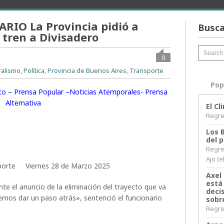
IO La Provincia pidió a
Busca
 tren a Divisadero
0
ralismo
,
Política
,
Provincia de Buenos Aires
,
Transporte
Pop
rito – Prensa Popular –Noticias Atemporales- Prensa
Alternativa
El C
Regres
Los 
del 
Regre
Ajo (e
nsporte Viernes 28 de Marzo 2025
Axel 
está
nte el anuncio de la eliminación del trayecto que va
decis
mos dar un paso atrás», sentenció el funcionario
sobr
Regres