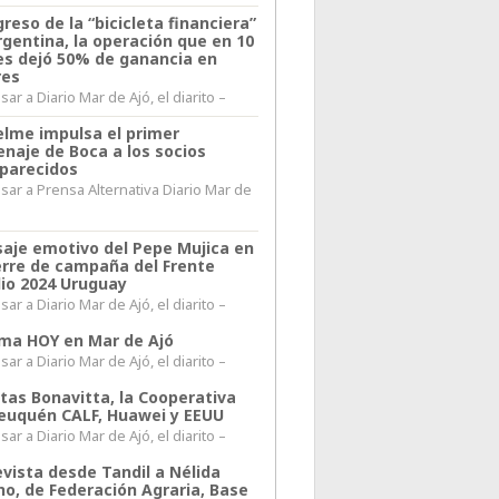
greso de la “bicicleta financiera”
rgentina, la operación que en 10
s dejó 50% de ganancia en
res
ar a Diario Mar de Ajó, el diarito –
elme impulsa el primer
naje de Boca a los socios
parecidos
sar a Prensa Alternativa Diario Mar de
l
aje emotivo del Pepe Mujica en
ierre de campaña del Frente
io 2024 Uruguay
ar a Diario Mar de Ajó, el diarito –
lima HOY en Mar de Ajó
ar a Diario Mar de Ajó, el diarito –
itas Bonavitta, la Cooperativa
euquén CALF, Huawei y EEUU
ar a Diario Mar de Ajó, el diarito –
evista desde Tandil a Nélida
no, de Federación Agraria, Base