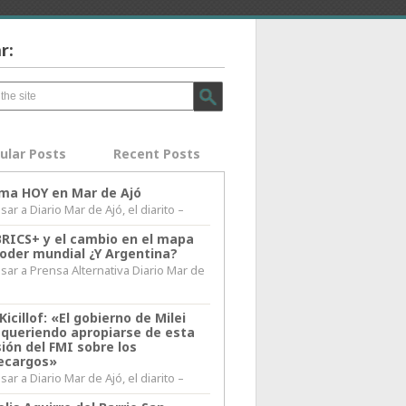
r:
ular Posts
Recent Posts
lima HOY en Mar de Ajó
ar a Diario Mar de Ajó, el diarito –
BRICS+ y el cambio en el mapa
poder mundial ¿Y Argentina?
sar a Prensa Alternativa Diario Mar de
l
Kicillof: «El gobierno de Milei
 queriendo apropiarse de esta
ión del FMI sobre los
ecargos»
ar a Diario Mar de Ajó, el diarito –