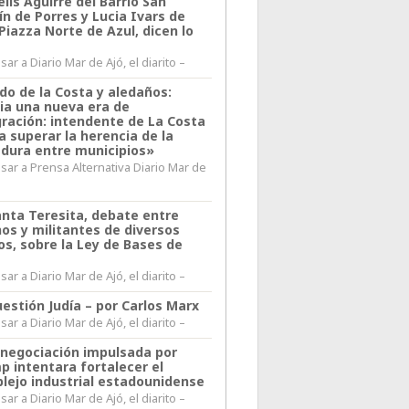
lis Aguirre del Barrio San
n de Porres y Lucia Ivars de
 Piazza Norte de Azul, dicen lo
ar a Diario Mar de Ajó, el diarito –
do de la Costa y aledaños:
ia una nueva era de
gración: intendente de La Costa
a superar la herencia de la
adura entre municipios»
sar a Prensa Alternativa Diario Mar de
l
anta Teresita, debate entre
nos y militantes de diversos
os, sobre la Ley de Bases de
ar a Diario Mar de Ajó, el diarito –
estión Judía – por Carlos Marx
ar a Diario Mar de Ajó, el diarito –
enegociación impulsada por
p intentara fortalecer el
lejo industrial estadounidense
ar a Diario Mar de Ajó, el diarito –