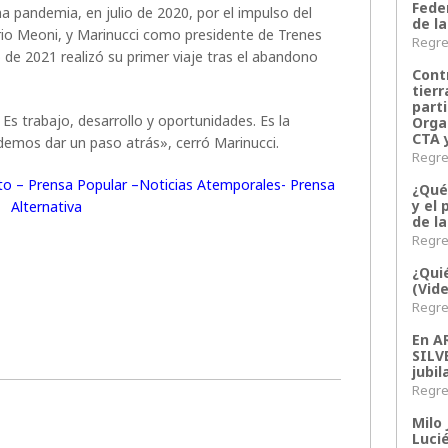
Fede
a pandemia, en julio de 2020, por el impulso del
de la
io Meoni, y Marinucci como presidente de Trenes
Regres
 de 2021 realizó su primer viaje tras el abandono
Contr
tier
parti
. Es trabajo, desarrollo y oportunidades. Es la
Orga
CTA 
demos dar un paso atrás», cerró Marinucci.
Regres
rito – Prensa Popular –Noticias Atemporales- Prensa
¿Qué
y el 
Alternativa
de l
Regres
¿Qui
(Vid
Regres
En 
SILV
jubil
Regres
Milo 
Lucié