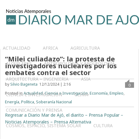
ACTUALIDAD
AFRICA
AGRICULTURA
“Milei culiadazo”: la protesta de
ALQUILERES
ANTROPOLOGÍA Y ARQUEOLOGÍA
investigadores nucleares por los
embates contra el sector
ARQUITECTURA – INGENIERIA
ASIA
by
Silvio Bageneta
12/12/2024 | 2:16
0
Posted in
Actualidad
,
Ciencia e Investigación
,
Economía
,
Empleo
,
CIENCIA E INVESTIGACIÓN
CLIMA
Energía
,
Política
,
Soberanía Nacional
COMUNICACIÓN Y PRENSA
Regresar a Diario Mar de Ajó, el diarito – Prensa Popular –
Noticias Atemporales – Prensa Alternativa
COSMOS, ESPACIO, SISTEMA SOLAR
CULTURA