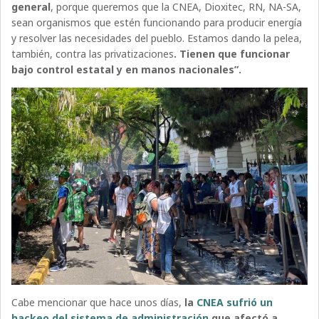
general
, porque queremos que la CNEA, Dioxitec, RN, NA-SA,
sean organismos que estén funcionando para producir energía
y resolver las necesidades del pueblo. Estamos dando la pelea,
también, contra las privatizaciones
. Tienen que funcionar
bajo control estatal y en manos nacionales”.
Cabe mencionar que hace unos días,
la
CNEA sufrió un
hackeo del sistema de administración
que afectó a