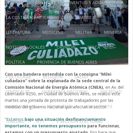
JUSTICIA
JUVENTUD
JUVENTUD Y ADOLESCENCIA
LA COSTA ATLÁNTICA
LATINOAMERICA
LITERATURA
MEDICINA
MILITAR
MINERIA
NOTICIAS LOCALES
OPINIÓN
PESCA
POLÍTICA
PROVINCIA DE BUENOS AIRES
Con una bandera extendida con la consigna “Milei
PSICOLOGÍA
RELIGIÓN
SALUD
culiadazo” sobre la explanada de la sede central de la
Comisión Nacional de Energía Atómica (CNEA)
, en Av. del
SINDICALES
SOBERANÍA NACIONAL
SOCIEDAD
Libertador 8250, en Ciudad de Buenos Aires, se realizó este
martes una jornada de protesta de trabajadores por las
SOLIDARIDAD
TECNOLOGÍA
TRANSPORTE
medidas del gobierno nacional que afectan al sector.
“
Estamos
bajo una situación desfinanciamiento
TURISMO
UTT
V SECCIÓN ELECTORAL
importante, no tenemos presupuesto
para funcionar,
estamos con un presupuesto ajustado
. Eso hace que