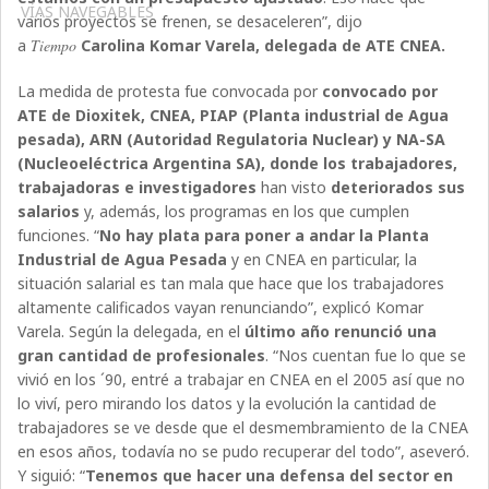
VÍAS NAVEGABLES
varios proyectos se frenen, se desaceleren”, dijo
a
Tiempo
Carolina Komar Varela, delegada de ATE CNEA.
La medida de protesta fue convocada por
convocado por
ATE de Dioxitek, CNEA, PIAP (Planta industrial de Agua
pesada), ARN (Autoridad Regulatoria Nuclear) y NA-SA
(Nucleoeléctrica Argentina SA), donde los trabajadores,
trabajadoras e investigadores
han visto
deteriorados sus
salarios
y, además, los programas en los que cumplen
funciones. “
No hay plata para poner a andar la Planta
Industrial de Agua Pesada
y en CNEA en particular, la
situación salarial es tan mala que hace que los trabajadores
altamente calificados vayan renunciando”, explicó Komar
Varela. Según la delegada, en el
último año renunció una
gran cantidad de profesionales
. “Nos cuentan fue lo que se
vivió en los ´90, entré a trabajar en CNEA en el 2005 así que no
lo viví, pero mirando los datos y la evolución la cantidad de
trabajadores se ve desde que el desmembramiento de la CNEA
en esos años, todavía no se pudo recuperar del todo”, aseveró.
Y siguió: “
Tenemos que hacer una defensa del sector en