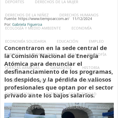
DEPORTES
DERECHOS DE LA MUJER
DERECHOS DE LA NIÑEZ
DERECHOS HUMANOS
Fuente: https://www.tiempoar.com.ar/ 11/12/2024
Por:
Gabriela Figueroa
ECOLOGÍA Y MEDIO AMBIENTE
ECONOMÍA
ECONOMÍA SOLIDARIA
EDUCACIÓN
EMPLEO
Concentraron en la sede central de
la Comisión Nacional de Energía
ENERGÍA
FEDERALISMO
FFAA
FILOSOFÍA
Atómica para denunciar el
FUERZAS ARMADAS
GANADERIA
HISTORIA
desfinanciamiento de los programas,
los despidos, y la pérdida de valiosos
HOLÍSTICA
HUERTA
IGLESIA
INDUSTRIA
profesionales que optan por el sector
privado ante los bajos salarios.
INTERNACIONAL
INTERNET – CONECTIVIDAD
JUBILACIONES Y PENSIONES
JUBILADOS
JUEGOS