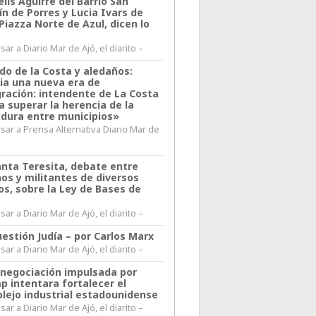
lis Aguirre del Barrio San
n de Porres y Lucia Ivars de
 Piazza Norte de Azul, dicen lo
ar a Diario Mar de Ajó, el diarito –
do de la Costa y aledaños:
ia una nueva era de
gración: intendente de La Costa
a superar la herencia de la
adura entre municipios»
sar a Prensa Alternativa Diario Mar de
l
anta Teresita, debate entre
nos y militantes de diversos
os, sobre la Ley de Bases de
ar a Diario Mar de Ajó, el diarito –
estión Judía – por Carlos Marx
ar a Diario Mar de Ajó, el diarito –
enegociación impulsada por
p intentara fortalecer el
lejo industrial estadounidense
ar a Diario Mar de Ajó, el diarito –