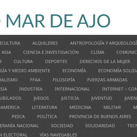
ICULTURA
ALQUILERES
ANTROPOLOGÍA Y ARQUEOLOG
ASIA
CIENCIA E INVESTIGACIÓN
CLIMA
COMUNIC
R
CULTURA
DEPORTES
DERECHOS DE LA MUJER
GÍA Y MEDIO AMBIENTE
ECONOMÍA
ECONOMÍA SOLID
RALISMO
FFAA
FILOSOFÍA
FUERZAS ARMADAS
ESIA
INDUSTRIA
INTERNACIONAL
INTERNET – CO
JUBILADOS
JUEGOS
JUSTICIA
JUVENTUD
JUVE
OAMERICA
LITERATURA
MEDICINA
MILITAR
M
PESCA
POLÍTICA
PROVINCIA DE BUENOS AIRES
ERANÍA NACIONAL
SOCIEDAD
SOLIDARIDAD
TEC
N ELECTORAL
VÍAS NAVEGABLES