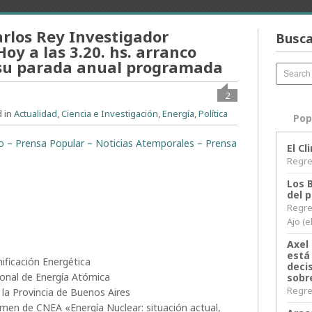
arlos Rey Investigador
Busca
Hoy a las 3.20. hs. arranco
 su parada anual programada
2
d in
Actualidad
,
Ciencia e Investigación
,
Energía
,
Política
Pop
ito – Prensa Popular – Noticias Atemporales – Prensa
El C
Regres
Los 
del 
Regre
Ajo (e
Axel 
está
nificación Energética
decis
ional de Energía Atómica
sobr
Regres
la Provincia de Buenos Aires
men de CNEA «Energí­a Nuclear: situación actual,