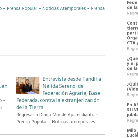
Fede
de la
ito – Prensa Popular – Noticias Atemporales – Prensa
Regres
Contr
tier
parti
Orga
CTA 
Regres
¿Qué
y el 
de l
Regres
Entrevista desde Tandil a
¿Qui
uén
Nélida Sereno, de
(Vid
Federación Agraria, Base
Regres
Federada, contra la extranjerización
o –
En 
de la Tierra
es
SILV
jubil
Regresar a Diario Mar de Ajó, el diarito –
Regres
Prensa Popular – Noticias atemporales
Milo 
Lucié