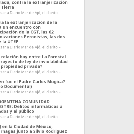
rada, contra la extranjerización
 Tierra
ar a Diario Mar de Ajó, el diarito –
a la extranjerización de la
ra un encuentro con
cipación de la CGT, las 62
nizaciones Peronistas, las dos
y la UTEP
ar a Diario Mar de Ajó, el diarito –
 relación hay entre La Forestal
proyecto de ley de inviolabilidad
a propiedad privada?
ar a Diario Mar de Ajó, el diarito –
én fue el Padre Carlos Mugica?
eo Documental)
ar a Diario Mar de Ajó, el diarito –
ARGENTINA COMUNIDAD
ESTRE: Delitos informáticos a
ados y al público
ar a Diario Mar de Ajó, el diarito –
J en la Ciudad de México,
rnagas junto a Silvio Rodriguez