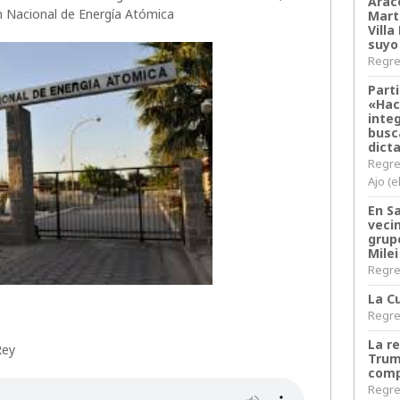
Arace
 Nacional de Energía Atómica
Martí
Villa
suyo
Regres
Parti
«Hac
inte
busc
dict
Regre
Ajo (e
En S
veci
grup
Milei
Regres
La Cu
Regres
La r
Rey
Trum
comp
Regres