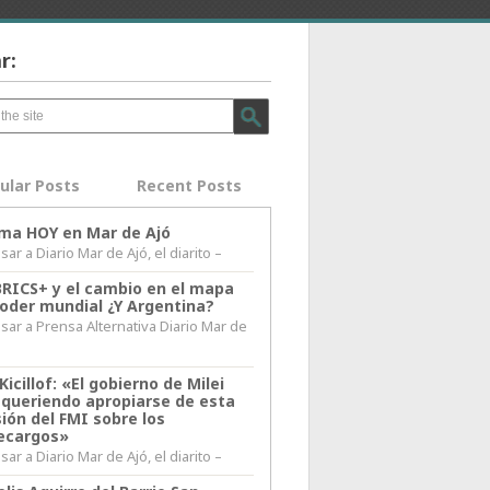
r:
ular Posts
Recent Posts
lima HOY en Mar de Ajó
ar a Diario Mar de Ajó, el diarito –
BRICS+ y el cambio en el mapa
poder mundial ¿Y Argentina?
sar a Prensa Alternativa Diario Mar de
l
Kicillof: «El gobierno de Milei
 queriendo apropiarse de esta
ión del FMI sobre los
ecargos»
ar a Diario Mar de Ajó, el diarito –