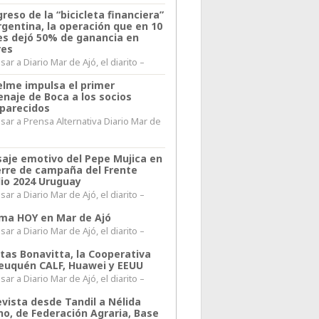
greso de la “bicicleta financiera”
rgentina, la operación que en 10
s dejó 50% de ganancia en
res
ar a Diario Mar de Ajó, el diarito –
elme impulsa el primer
naje de Boca a los socios
parecidos
sar a Prensa Alternativa Diario Mar de
l
aje emotivo del Pepe Mujica en
ierre de campaña del Frente
io 2024 Uruguay
ar a Diario Mar de Ajó, el diarito –
lima HOY en Mar de Ajó
ar a Diario Mar de Ajó, el diarito –
itas Bonavitta, la Cooperativa
euquén CALF, Huawei y EEUU
ar a Diario Mar de Ajó, el diarito –
evista desde Tandil a Nélida
no, de Federación Agraria, Base