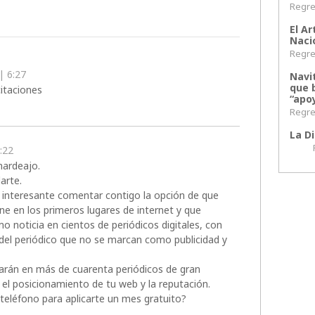
Regres
El Ar
Naci
Regres
| 6:27
Navi
que 
citaciones
“apoy
Regres
La Di
Regr
:22
mardeajo.
arte.
a interesante comentar contigo la opción de que
ne en los primeros lugares de internet y que
 noticia en cientos de periódicos digitales, con
 del periódico que no se marcan como publicidad y
icarán en más de cuarenta periódicos de gran
 el posicionamiento de tu web y la reputación.
 teléfono para aplicarte un mes gratuito?