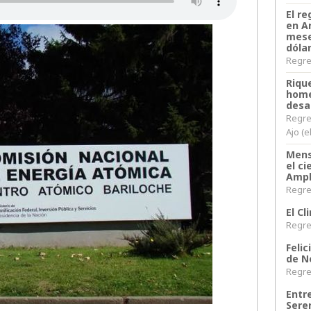
El re
en A
mese
dóla
Regres
Riqu
home
desa
Regre
Ajo (e
Mens
el c
Ampl
Regres
El C
Regres
Felic
de N
Regres
Entr
Sere