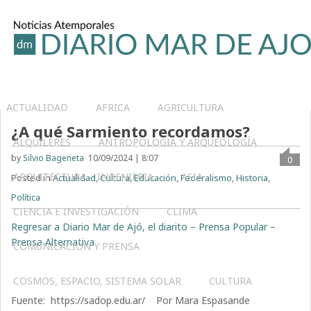
ACTUALIDAD
AFRICA
AGRICULTURA
¿A qué Sarmiento recordamos?
ALQUILERES
ANTROPOLOGÍA Y ARQUEOLOGÍA
by
Silvio Bageneta
10/09/2024 | 8:07
0
ARQUITECTURA – INGENIERIA
ASIA
Posted in
Actualidad
,
Cultura
,
Educación
,
Federalismo
,
Historia
,
Política
CIENCIA E INVESTIGACIÓN
CLIMA
Regresar a Diario Mar de Ajó, el diarito – Prensa Popular –
Prensa Alternativa
COMUNICACIÓN Y PRENSA
COSMOS, ESPACIO, SISTEMA SOLAR
CULTURA
Fuente: https://sadop.edu.ar/ Por Mara Espasande