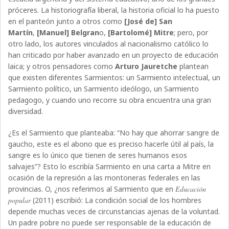
próceres. La historiografía liberal, la historia oficial lo ha puesto
en el panteón junto a otros como
[José de] San
Martín
,
[Manuel] Belgran
o,
[Bartolomé] Mitre
; pero, por
otro lado, los autores vinculados al nacionalismo católico lo
han criticado por haber avanzado en un proyecto de educación
laica; y otros pensadores como
Arturo Jauretche
plantean
que existen diferentes Sarmientos: un Sarmiento intelectual, un
Sarmiento político, un Sarmiento ideólogo, un Sarmiento
pedagogo, y cuando uno recorre su obra encuentra una gran
diversidad.
¿Es el Sarmiento que planteaba: “No hay que ahorrar sangre de
gaucho, este es el abono que es preciso hacerle útil al país, la
sangre es lo único que tienen de seres humanos esos
salvajes”? Esto lo escribía Sarmiento en una carta a Mitre en
ocasión de la represión a las montoneras federales en las
provincias. O, ¿nos referimos al Sarmiento que en
Educación
popular
(2011) escribió: La condición social de los hombres
depende muchas veces de circunstancias ajenas de la voluntad.
Un padre pobre no puede ser responsable de la educación de