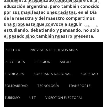
Sarmiento. Presentado como el padre de la
JUSTICIA
JUVENTUD
JUVENTUD Y ADOLESCENCIA
educación argentina, pero también conocido
por sus manifestaciones racistas, en el Día
LA COSTA ATLÁNTICA
LATINOAMERICA
de la maestra y del maestro compartimos
una propuesta que convoca a seguir
LITERATURA
MEDICINA
MILITAR
MINERIA
estudiando, debatiendo y pensando, no solo
el pasado sino también nuestro presente.
NOTICIAS LOCALES
OPINIÓN
PESCA
POLÍTICA
PROVINCIA DE BUENOS AIRES
PSICOLOGÍA
RELIGIÓN
SALUD
SINDICALES
SOBERANÍA NACIONAL
SOCIEDAD
SOLIDARIDAD
TECNOLOGÍA
TRANSPORTE
TURISMO
UTT
V SECCIÓN ELECTORAL