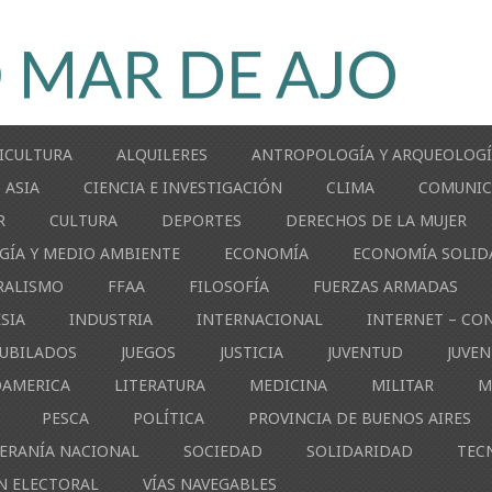
ICULTURA
ALQUILERES
ANTROPOLOGÍA Y ARQUEOLOG
ASIA
CIENCIA E INVESTIGACIÓN
CLIMA
COMUNIC
R
CULTURA
DEPORTES
DERECHOS DE LA MUJER
GÍA Y MEDIO AMBIENTE
ECONOMÍA
ECONOMÍA SOLID
RALISMO
FFAA
FILOSOFÍA
FUERZAS ARMADAS
ESIA
INDUSTRIA
INTERNACIONAL
INTERNET – CO
JUBILADOS
JUEGOS
JUSTICIA
JUVENTUD
JUVE
OAMERICA
LITERATURA
MEDICINA
MILITAR
M
PESCA
POLÍTICA
PROVINCIA DE BUENOS AIRES
ERANÍA NACIONAL
SOCIEDAD
SOLIDARIDAD
TEC
N ELECTORAL
VÍAS NAVEGABLES