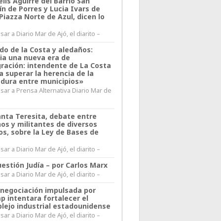
lis Aguirre del Barrio San
n de Porres y Lucia Ivars de
 Piazza Norte de Azul, dicen lo
ar a Diario Mar de Ajó, el diarito –
do de la Costa y aledaños:
ia una nueva era de
gración: intendente de La Costa
a superar la herencia de la
adura entre municipios»
sar a Prensa Alternativa Diario Mar de
l
anta Teresita, debate entre
nos y militantes de diversos
os, sobre la Ley de Bases de
ar a Diario Mar de Ajó, el diarito –
estión Judía – por Carlos Marx
ar a Diario Mar de Ajó, el diarito –
enegociación impulsada por
p intentara fortalecer el
lejo industrial estadounidense
ar a Diario Mar de Ajó, el diarito –