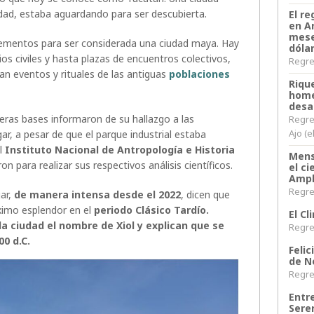
ad, estaba aguardando para ser descubierta.
El re
en A
mese
 elementos para ser considerada una ciudad maya. Hay
dóla
ios civiles y hasta plazas de encuentros colectivos,
Regres
an eventos y rituales de las antiguas
poblaciones
Riqu
home
desa
eras bases informaron de su hallazgo a las
Regre
Ajo (e
ar, a pesar de que el parque industrial estaba
l
Instituto Nacional de Antropología e Historia
Mens
on para realizar sus respectivos análisis científicos.
el c
Ampl
Regres
ar,
de manera intensa desde el 2022
, dicen que
ximo esplendor en el
periodo Clásico Tardío.
El C
 la ciudad el nombre de Xiol y explican que se
Regres
0 d.C.
Felic
de N
Regres
Entr
Sere