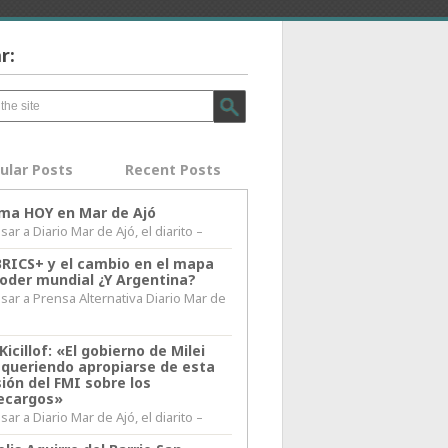
r:
ular Posts
Recent Posts
lima HOY en Mar de Ajó
ar a Diario Mar de Ajó, el diarito –
BRICS+ y el cambio en el mapa
poder mundial ¿Y Argentina?
sar a Prensa Alternativa Diario Mar de
l
Kicillof: «El gobierno de Milei
 queriendo apropiarse de esta
ión del FMI sobre los
ecargos»
ar a Diario Mar de Ajó, el diarito –