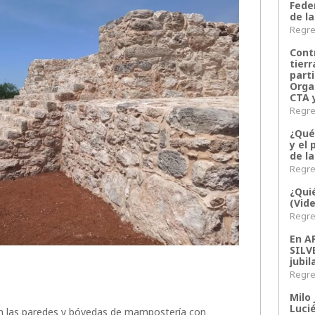
Fede
de la
Regres
Contr
tier
parti
Orga
CTA 
Regres
¿Qué
y el 
de l
Regres
¿Qui
(Vid
Regres
En 
SILV
jubil
Regres
Milo 
Lucié
an las paredes y bóvedas de mampostería con