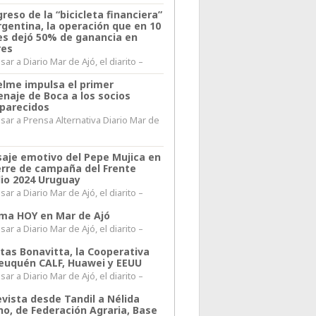
greso de la “bicicleta financiera”
rgentina, la operación que en 10
s dejó 50% de ganancia en
res
ar a Diario Mar de Ajó, el diarito –
elme impulsa el primer
naje de Boca a los socios
parecidos
sar a Prensa Alternativa Diario Mar de
l
aje emotivo del Pepe Mujica en
ierre de campaña del Frente
io 2024 Uruguay
ar a Diario Mar de Ajó, el diarito –
lima HOY en Mar de Ajó
ar a Diario Mar de Ajó, el diarito –
itas Bonavitta, la Cooperativa
euquén CALF, Huawei y EEUU
ar a Diario Mar de Ajó, el diarito –
evista desde Tandil a Nélida
no, de Federación Agraria, Base