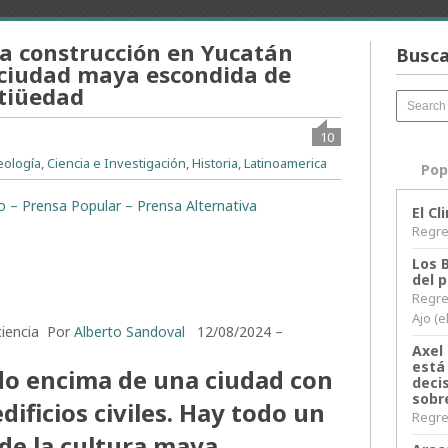
a construcción en Yucatán
Busca
ciudad maya escondida de
ntiüedad
10
eología
,
Ciencia e Investigación
,
Historia
,
Latinoamerica
Pop
to – Prensa Popular – Prensa Alternativa
El C
Regres
Los 
del 
Regre
Ajo (e
ciencia
Por
Alberto Sandoval
12/08/2024 –
Axel 
está
o encima de una ciudad con
decis
sobr
dificios civiles. Hay todo un
Regres
de la cultura maya