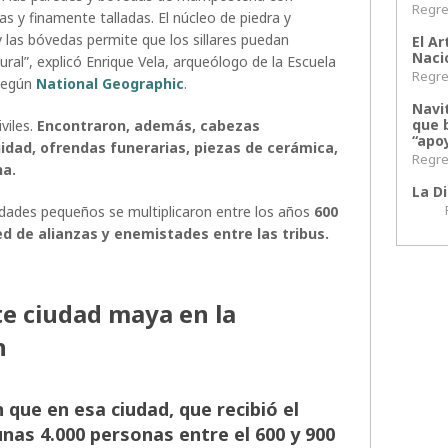
Regres
s y finamente talladas. El núcleo de piedra y
las bóvedas permite que los sillares puedan
El Ar
Naci
ural”, explicó Enrique Vela, arqueólogo de la Escuela
Regres
 según
National Geographic
.
Navi
que 
iviles.
Encontraron, además, cabezas
“apoy
uidad, ofrendas funerarias, piezas de cerámica,
Regres
na.
La Di
Regr
udades pequeños se multiplicaron entre los años
600
ed de alianzas y enemistades entre las tribus.
e ciudad maya en la
n
que en esa ciudad, que recibió el
nas 4.000 personas entre el 600 y 900