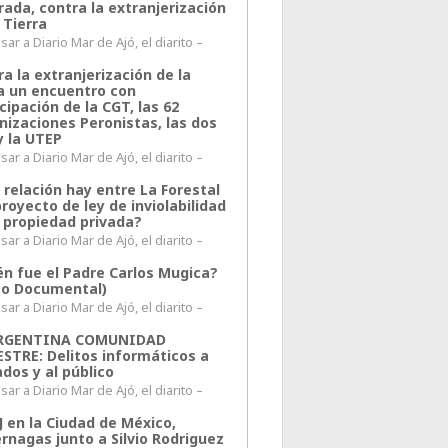
rada, contra la extranjerización
 Tierra
ar a Diario Mar de Ajó, el diarito –
a la extranjerización de la
ra un encuentro con
cipación de la CGT, las 62
nizaciones Peronistas, las dos
y la UTEP
ar a Diario Mar de Ajó, el diarito –
 relación hay entre La Forestal
proyecto de ley de inviolabilidad
a propiedad privada?
ar a Diario Mar de Ajó, el diarito –
én fue el Padre Carlos Mugica?
eo Documental)
ar a Diario Mar de Ajó, el diarito –
ARGENTINA COMUNIDAD
ESTRE: Delitos informáticos a
ados y al público
ar a Diario Mar de Ajó, el diarito –
J en la Ciudad de México,
rnagas junto a Silvio Rodriguez