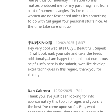
realize thus considerably in relation to this
matter, produced me for my part imagine it from
a lot of numerous angles. Its like men and
women are not fascinated unless it’s something
to do with Girl gaga! Your personal stuffs nice. All
the time take care of it up!
우리카지노더킹
10/02/2025 | 8:37
Hey very cool web site!! Guy .. Beautiful .. Superb
.. I will bookmark your site and take the feeds
additionally…I am happy to search out numerous
helpful info here in the submit, we’d like develop
extra techniques in this regard, thank you for
sharing.
Dan Cabrera
19/02/2025 | 7:11
Thank you, I’ve just been looking for info
approximately this topic for ages and yours is
the best I’ve came upon so far. But, what
concerning the conclusion? Are you positive in