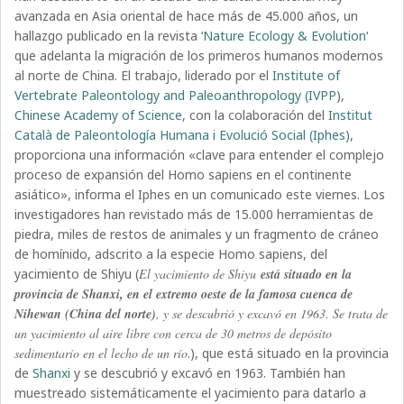
avanzada en Asia oriental de hace más de 45.000 años, un
hallazgo publicado en la revista ‘
Nature Ecology & Evolution
‘
que adelanta la migración de los primeros humanos modernos
al norte de China. El trabajo, liderado por el
Institute of
Vertebrate Paleontology and Paleoanthropology (IVPP)
,
Chinese Academy of Science
, con la colaboración del
Institut
Català de Paleontología Humana i Evolució Social (Iphes)
,
proporciona una información «clave para entender el complejo
proceso de expansión del Homo sapiens en el continente
asiático», informa el Iphes en un comunicado este viernes. Los
investigadores han revistado más de 15.000 herramientas de
piedra, miles de restos de animales y un fragmento de cráneo
de homínido, adscrito a la especie Homo sapiens, del
yacimiento de Shiyu (
El yacimiento de Shiyu
está situado en la
provincia de Shanxi, en el extremo oeste de la famosa cuenca de
Nihewan (China del norte)
, y se descubrió y excavó en 1963. Se trata de
un yacimiento al aire libre con cerca de 30 metros de depósito
sedimentario en el lecho de un río
.), que está situado en la provincia
de
Shanxi
y se descubrió y excavó en 1963. También han
muestreado sistemáticamente el yacimiento para datarlo a