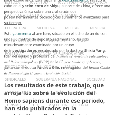
hace 45.000 años.
Este fascinante
descubrimiento
, llevado a
JUSTICIA
JUVENTUD
JUVENTUD Y ADOLESCENCIA
cabo en el
yacimiento de Shiyu
, al norte de China, ofrece una
perspectiva única sobre una civilización que
LA COSTA ATLÁNTICA
LATINOAMERICA
poseía
herramientas tecnológicas sumamente avanzadas para
su tiempo.
LITERATURA
MEDICINA
MILITAR
MINERIA
Este
yacimiento
al aire libre, situado en el lecho de un río con
unos 30 metros de depósito sedimentario, ha sido
NOTICIAS LOCALES
OPINIÓN
PESCA
minuciosamente examinado por un grupo
de
investigadores
encabezado por la doctora
Shixia Yang
,
POLÍTICA
PROVINCIA DE BUENOS AIRES
líder del equipo y profesora del
Institute of Vertebrate Paleontology
and Paleoanthropology
(IVPP) de la
Chinese Academy of Science
,
PSICOLOGÍA
RELIGIÓN
SALUD
junto con el doctor
Andreu Ollé,
investigador de
l Institut Català
de Paleoecología Humana y Evolución Social.
SINDICALES
SOBERANÍA NACIONAL
SOCIEDAD
Los resultados de este trabajo, que
arroja luz sobre la evolución del
SOLIDARIDAD
TECNOLOGÍA
TRANSPORTE
Homo sapiens durante ese periodo,
TURISMO
UTT
V SECCIÓN ELECTORAL
han sido publicados en la