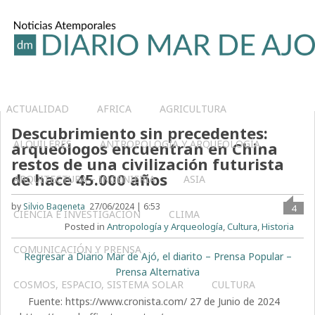
ACTUALIDAD
AFRICA
AGRICULTURA
Descubrimiento sin precedentes:
ALQUILERES
ANTROPOLOGÍA Y ARQUEOLOGÍA
arqueólogos encuentran en China
restos de una civilización futurista
de hace 45.000 años
ARQUITECTURA – INGENIERIA
ASIA
by
Silvio Bageneta
27/06/2024 | 6:53
4
CIENCIA E INVESTIGACIÓN
CLIMA
Posted in
Antropología y Arqueología
,
Cultura
,
Historia
COMUNICACIÓN Y PRENSA
Regresar a Diario Mar de Ajó, el diarito – Prensa Popular –
Prensa Alternativa
COSMOS, ESPACIO, SISTEMA SOLAR
CULTURA
Fuente: https://www.cronista.com/ 27 de Junio de 2024