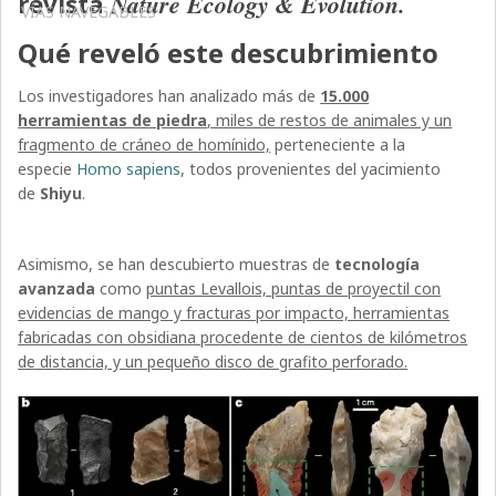
revista
Nature Ecology & Evolution.
VÍAS NAVEGABLES
Qué reveló este descubrimiento
Los investigadores han analizado más de
15.000
herramientas de piedra
, miles de restos de animales y un
fragmento de cráneo de homínido,
perteneciente a la
especie
Homo sapiens
, todos provenientes del yacimiento
de
Shiyu
.
Asimismo, se han descubierto muestras de
tecnología
avanzada
como
puntas Levallois, puntas de proyectil con
evidencias de mango y fracturas por impacto, herramientas
fabricadas con obsidiana procedente de cientos de kilómetros
de distancia, y un pequeño disco de grafito perforado.