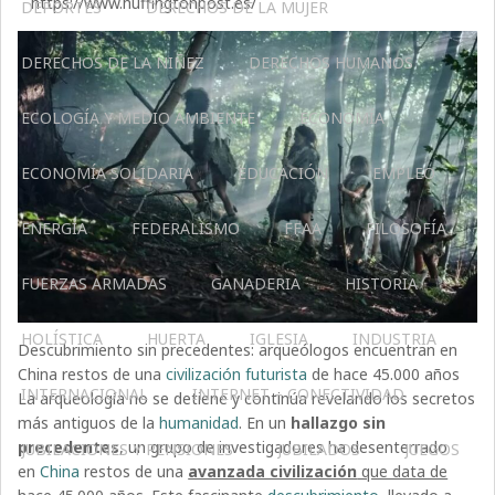
https://www.huffingtonpost.es/
DEPORTES
DERECHOS DE LA MUJER
DERECHOS DE LA NIÑEZ
DERECHOS HUMANOS
ECOLOGÍA Y MEDIO AMBIENTE
ECONOMÍA
ECONOMÍA SOLIDARIA
EDUCACIÓN
EMPLEO
ENERGÍA
FEDERALISMO
FFAA
FILOSOFÍA
FUERZAS ARMADAS
GANADERIA
HISTORIA
HOLÍSTICA
HUERTA
IGLESIA
INDUSTRIA
Descubrimiento sin precedentes: arqueólogos encuentran en
China restos de una
civilización futurista
de hace 45.000 años
INTERNACIONAL
INTERNET – CONECTIVIDAD
La arqueología no se detiene y continúa revelando los secretos
más antiguos de la
humanidad
. En un
hallazgo sin
precedentes
, un grupo de investigadores ha desenterrado
JUBILACIONES Y PENSIONES
JUBILADOS
JUEGOS
en
China
restos de una
avanzada civilización
que data de