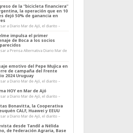
greso de la “bicicleta financiera”
rgentina, la operación que en 10
s dejó 50% de ganancia en
res
ar a Diario Mar de Ajó, el diarito –
elme impulsa el primer
naje de Boca a los socios
parecidos
sar a Prensa Alternativa Diario Mar de
l
aje emotivo del Pepe Mujica en
ierre de campaña del Frente
io 2024 Uruguay
ar a Diario Mar de Ajó, el diarito –
lima HOY en Mar de Ajó
ar a Diario Mar de Ajó, el diarito –
itas Bonavitta, la Cooperativa
euquén CALF, Huawei y EEUU
ar a Diario Mar de Ajó, el diarito –
evista desde Tandil a Nélida
no, de Federación Agraria, Base