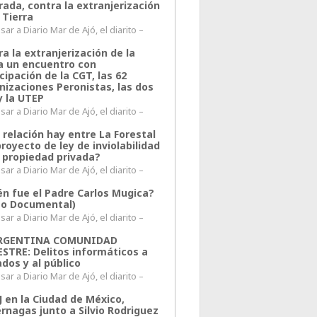
rada, contra la extranjerización
 Tierra
ar a Diario Mar de Ajó, el diarito –
a la extranjerización de la
ra un encuentro con
cipación de la CGT, las 62
nizaciones Peronistas, las dos
y la UTEP
ar a Diario Mar de Ajó, el diarito –
 relación hay entre La Forestal
proyecto de ley de inviolabilidad
a propiedad privada?
ar a Diario Mar de Ajó, el diarito –
én fue el Padre Carlos Mugica?
eo Documental)
ar a Diario Mar de Ajó, el diarito –
ARGENTINA COMUNIDAD
ESTRE: Delitos informáticos a
ados y al público
ar a Diario Mar de Ajó, el diarito –
J en la Ciudad de México,
rnagas junto a Silvio Rodriguez