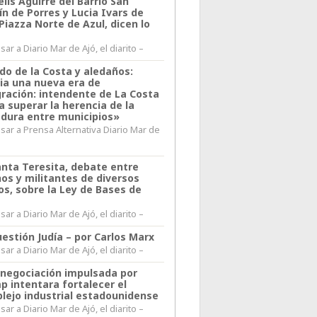
lis Aguirre del Barrio San
n de Porres y Lucia Ivars de
 Piazza Norte de Azul, dicen lo
ar a Diario Mar de Ajó, el diarito –
do de la Costa y aledaños:
ia una nueva era de
gración: intendente de La Costa
a superar la herencia de la
adura entre municipios»
sar a Prensa Alternativa Diario Mar de
l
anta Teresita, debate entre
nos y militantes de diversos
os, sobre la Ley de Bases de
ar a Diario Mar de Ajó, el diarito –
estión Judía – por Carlos Marx
ar a Diario Mar de Ajó, el diarito –
enegociación impulsada por
p intentara fortalecer el
lejo industrial estadounidense
ar a Diario Mar de Ajó, el diarito –