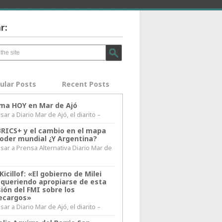
r:
ular Posts
Recent Posts
lima HOY en Mar de Ajó
ar a Diario Mar de Ajó, el diarito –
BRICS+ y el cambio en el mapa
poder mundial ¿Y Argentina?
sar a Prensa Alternativa Diario Mar de
l
Kicillof: «El gobierno de Milei
 queriendo apropiarse de esta
ión del FMI sobre los
ecargos»
ar a Diario Mar de Ajó, el diarito –