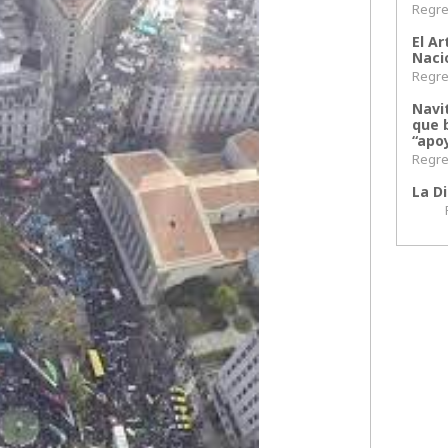
Regres
El Ar
Naci
Regres
Navi
que 
“apoy
Regres
La Di
Regr