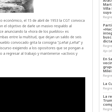
Arace
Martí
Villa
suyo
Regres
to económico, el 15 de abril de 1953 la CGT convoca
Parti
n el objetivo de darle un masivo respaldo al
«Hac
ece anunciando la «hora de los pueblos» es
inte
mbas entre la multitud, que dejan un saldo de seis
busc
dict
ueblo convocado grita la consigna “¡Leña! ¡Leña!” y
Regre
 discurso exigiendo a los opositores que se pongan a
Ajo (e
do a regresar al trabajo y mantenerse «activos y
En S
veci
grup
Milei
Regres
La Cu
Regres
La r
Trum
comp
Regres