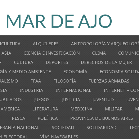
ICULTURA
ALQUILERES
ANTROPOLOGÍA Y ARQUEOLOG
ASIA
CIENCIA E INVESTIGACIÓN
CLIMA
COMUNIC
R
CULTURA
DEPORTES
DERECHOS DE LA MUJER
GÍA Y MEDIO AMBIENTE
ECONOMÍA
ECONOMÍA SOLID
RALISMO
FFAA
FILOSOFÍA
FUERZAS ARMADAS
ESIA
INDUSTRIA
INTERNACIONAL
INTERNET – CO
JUBILADOS
JUEGOS
JUSTICIA
JUVENTUD
JUVE
OAMERICA
LITERATURA
MEDICINA
MILITAR
M
PESCA
POLÍTICA
PROVINCIA DE BUENOS AIRES
ERANÍA NACIONAL
SOCIEDAD
SOLIDARIDAD
TEC
N ELECTORAL
VÍAS NAVEGABLES