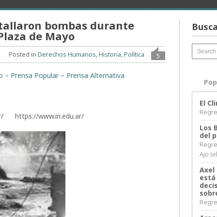
Estallaron bombas durante
Busca
 Plaza de Mayo
Posted in
Derechos Humanos
,
Historia
,
Política
5
to – Prensa Popular – Prensa Alternativa
Pop
El C
Regres
r/ https://www.iri.edu.ar/
Los 
del 
Regre
Ajo (e
Axel 
está
decis
sobr
Regres