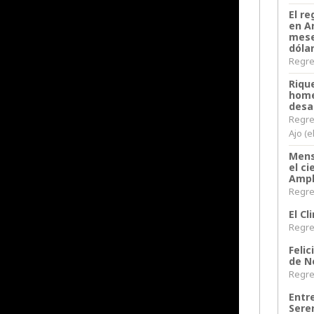
El re
en A
mese
dóla
Regres
Riqu
home
desa
Regre
Ajo (e
Mens
el c
Ampl
Regres
El C
Regres
Felic
de N
Regres
Entr
Sere