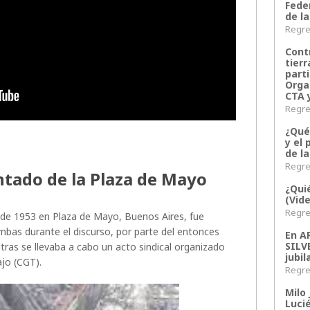
Fede
de la
Regres
Contr
tier
parti
Orga
CTA 
Regres
¿Qué
y el 
de l
Regres
entado de la Plaza de Mayo
¿Qui
(Vid
Regres
l de 1953 en Plaza de Mayo, Buenos Aires, fue
mbas durante el discurso, por parte del entonces
En 
SILV
ras se llevaba a cabo un acto sindical organizado
jubil
ajo (CGT).
Regres
Milo 
Lucié