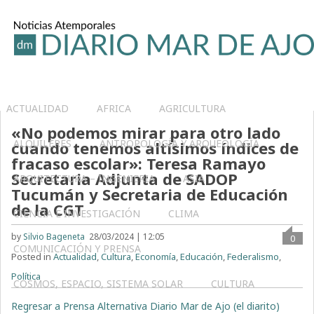
ACTUALIDAD
AFRICA
AGRICULTURA
«No podemos mirar para otro lado
ALQUILERES
ANTROPOLOGÍA Y ARQUEOLOGÍA
cuando tenemos altísimos índices de
fracaso escolar»: Teresa Ramayo
Secretaria Adjunta de SADOP
ARQUITECTURA – INGENIERIA
ASIA
Tucumán y Secretaria de Educación
de la CGT
CIENCIA E INVESTIGACIÓN
CLIMA
by
Silvio Bageneta
28/03/2024 | 12:05
0
COMUNICACIÓN Y PRENSA
Posted in
Actualidad
,
Cultura
,
Economía
,
Educación
,
Federalismo
,
Política
COSMOS, ESPACIO, SISTEMA SOLAR
CULTURA
Regresar a Prensa Alternativa Diario Mar de Ajo (el diarito)