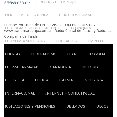
DEPORTES
DERECHOS DE LA MUJER
Prensa Popular
DERECHOS DE LA NIÑEZ
DERECHOS HUMANOS
Fuente: You Tube de ENTREVISTA CON PROPUESTAS,
ECOLOGÍA Y MEDIO AMBIENTE
ECONOMÍA
www.diariomardeajo.com.ar ; Radio Cristal de Rauch y Radio La
Compañía de Tandil
ECONOMÍA SOLIDARIA
EDUCACIÓN
EMPLEO
ENERGÍA
FEDERALISMO
FFAA
FILOSOFÍA
FUERZAS ARMADAS
GANADERIA
HISTORIA
HOLÍSTICA
HUERTA
IGLESIA
INDUSTRIA
INTERNACIONAL
INTERNET – CONECTIVIDAD
JUBILACIONES Y PENSIONES
JUBILADOS
JUEGOS