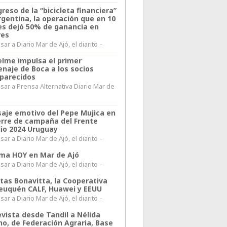
greso de la “bicicleta financiera”
rgentina, la operación que en 10
s dejó 50% de ganancia en
res
ar a Diario Mar de Ajó, el diarito –
elme impulsa el primer
naje de Boca a los socios
parecidos
sar a Prensa Alternativa Diario Mar de
l
aje emotivo del Pepe Mujica en
ierre de campaña del Frente
io 2024 Uruguay
ar a Diario Mar de Ajó, el diarito –
lima HOY en Mar de Ajó
ar a Diario Mar de Ajó, el diarito –
itas Bonavitta, la Cooperativa
euquén CALF, Huawei y EEUU
ar a Diario Mar de Ajó, el diarito –
evista desde Tandil a Nélida
no, de Federación Agraria, Base