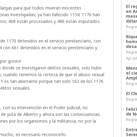
El re
 largas para que todos mueran inocentes
en A
onas investigadas, ya han fallecido 1154; 1176 han
mese
dóla
tos; 408 están procesados y 486 están imputados.
Regres
Riqu
de 1170 detenidos en el servicio penitenciario, con
home
desa
24 con 661 detenidos en el servicio penitenciario y
Regre
Ajo (e
 por goteo!
 donde se investigaron delitos sexuales, solo hubo
Mens
el c
 %; cuando tenemos la certeza de que el abuso sexual
Ampl
. Y es tan aberrante porque tan solo 162 de los 1176
Regres
litos sexuales.
El C
Regres
 con su intervención en el Poder Judicial, no
Felic
de N
o de yuta de Alberto y ahora son las consecuencias.
Regres
nes por los organismos y la militancia, no por la
Entr
Sere
 mucho, es necesario reconocerlo.