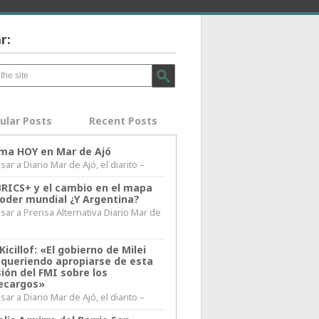
r:
ular Posts
Recent Posts
lima HOY en Mar de Ajó
ar a Diario Mar de Ajó, el diarito –
BRICS+ y el cambio en el mapa
poder mundial ¿Y Argentina?
sar a Prensa Alternativa Diario Mar de
l
Kicillof: «El gobierno de Milei
 queriendo apropiarse de esta
ión del FMI sobre los
ecargos»
ar a Diario Mar de Ajó, el diarito –