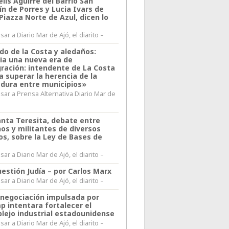
lis Aguirre del Barrio San
n de Porres y Lucia Ivars de
 Piazza Norte de Azul, dicen lo
ar a Diario Mar de Ajó, el diarito –
do de la Costa y aledaños:
ia una nueva era de
gración: intendente de La Costa
a superar la herencia de la
adura entre municipios»
sar a Prensa Alternativa Diario Mar de
l
anta Teresita, debate entre
nos y militantes de diversos
os, sobre la Ley de Bases de
ar a Diario Mar de Ajó, el diarito –
estión Judía – por Carlos Marx
ar a Diario Mar de Ajó, el diarito –
enegociación impulsada por
p intentara fortalecer el
lejo industrial estadounidense
ar a Diario Mar de Ajó, el diarito –