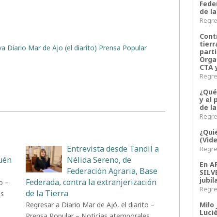
Fede
de la
Regres
Contr
tier
a Diario Mar de Ajo (el diarito) Prensa Popular
parti
Orga
CTA 
Regres
¿Qué
y el 
de l
Regres
¿Qui
(Vid
Entrevista desde Tandil a
Regres
uén
Nélida Sereno, de
En 
Federación Agraria, Base
SILV
jubil
Federada, contra la extranjerización
o –
Regres
de la Tierra
es
Milo 
Regresar a Diario Mar de Ajó, el diarito –
Lucié
Prensa Popular – Noticias atemporales