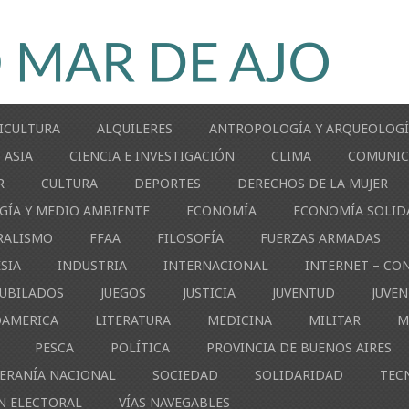
ICULTURA
ALQUILERES
ANTROPOLOGÍA Y ARQUEOLOG
ASIA
CIENCIA E INVESTIGACIÓN
CLIMA
COMUNIC
R
CULTURA
DEPORTES
DERECHOS DE LA MUJER
GÍA Y MEDIO AMBIENTE
ECONOMÍA
ECONOMÍA SOLID
RALISMO
FFAA
FILOSOFÍA
FUERZAS ARMADAS
ESIA
INDUSTRIA
INTERNACIONAL
INTERNET – CO
JUBILADOS
JUEGOS
JUSTICIA
JUVENTUD
JUVE
OAMERICA
LITERATURA
MEDICINA
MILITAR
M
PESCA
POLÍTICA
PROVINCIA DE BUENOS AIRES
ERANÍA NACIONAL
SOCIEDAD
SOLIDARIDAD
TEC
N ELECTORAL
VÍAS NAVEGABLES