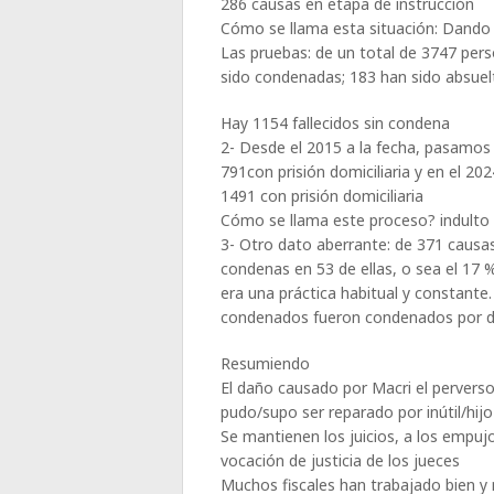
286 causas en etapa de instrucción
Cómo se llama esta situación: Dando
Las pruebas: de un total de 3747 pers
sido condenadas; 183 han sido absuel
Hay 1154 fallecidos sin condena
2- Desde el 2015 a la fecha, pasamos 
791con prisión domiciliaria y en el 20
1491 con prisión domiciliaria
Cómo se llama este proceso? indulto
3- Otro dato aberrante: de 371 causas
condenas en 53 de ellas, o sea el 17
era una práctica habitual y constante
condenados fueron condenados por de
Resumiendo
El daño causado por Macri el perverso,
pudo/supo ser reparado por inútil/hij
Se mantienen los juicios, a los empujo
vocación de justicia de los jueces
Muchos fiscales han trabajado bien y