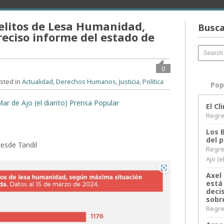
elitos de Lesa Humanidad,
Busca
reciso informe del estado de
0
sted in
Actualidad
,
Derechos Humanos
,
Justicia
,
Política
Pop
ar de Ajo (el diarito) Prensa Popular
El C
Regres
Los 
del 
desde Tandil
Regre
Ajo (e
Axel 
está
decis
sobr
Regres