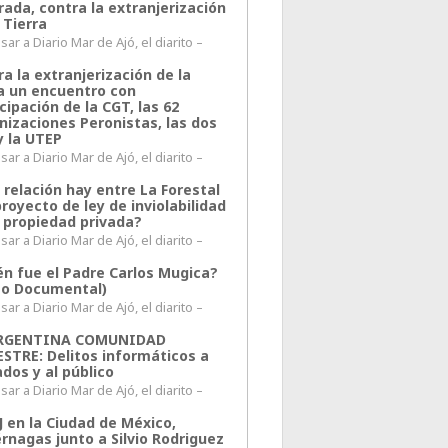
rada, contra la extranjerización
 Tierra
ar a Diario Mar de Ajó, el diarito –
a la extranjerización de la
ra un encuentro con
cipación de la CGT, las 62
nizaciones Peronistas, las dos
y la UTEP
ar a Diario Mar de Ajó, el diarito –
 relación hay entre La Forestal
proyecto de ley de inviolabilidad
a propiedad privada?
ar a Diario Mar de Ajó, el diarito –
én fue el Padre Carlos Mugica?
eo Documental)
ar a Diario Mar de Ajó, el diarito –
ARGENTINA COMUNIDAD
ESTRE: Delitos informáticos a
ados y al público
ar a Diario Mar de Ajó, el diarito –
J en la Ciudad de México,
rnagas junto a Silvio Rodriguez