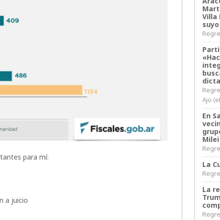
Arace
Martí
Villa
suyo
Regres
Parti
«Hac
inte
busc
dict
Regre
Ajo (e
En S
veci
grup
Milei
Regres
antes para mí:
La Cu
Regres
La r
Trum
 a juicio
comp
Regres