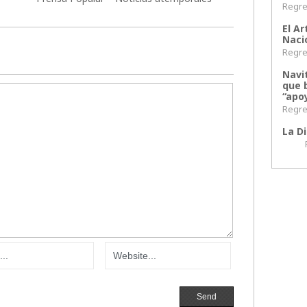
Regres
El Ar
Naci
Regres
Navi
que 
“apoy
Regres
La Di
Regr