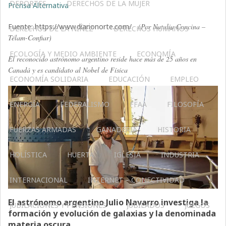
DEPORTES
DERECHOS DE LA MUJER
Prensa Alternativa
Fuente: https://www.diarionorte.com/
(Por Natalia Concina –
DERECHOS DE LA NIÑEZ
DERECHOS HUMANOS
Télam-Confiar)
ECOLOGÍA Y MEDIO AMBIENTE
ECONOMÍA
El reconocido astrónomo argentino reside hace más de 25 años en
Canadá y es candidato al Nobel de Física
ECONOMÍA SOLIDARIA
EDUCACIÓN
EMPLEO
ENERGÍA
FEDERALISMO
FFAA
FILOSOFÍA
FUERZAS ARMADAS
GANADERIA
HISTORIA
HOLÍSTICA
HUERTA
IGLESIA
INDUSTRIA
INTERNACIONAL
INTERNET – CONECTIVIDAD
El astrónomo argentino Julio Navarro investiga la
JUBILACIONES Y PENSIONES
JUBILADOS
JUEGOS
formación y evolución de galaxias y la denominada
materia oscura.