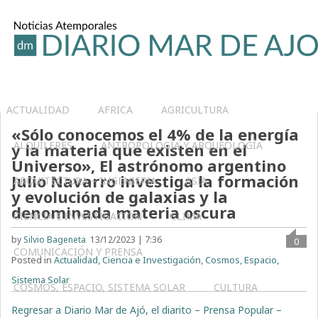
ACTUALIDAD
AFRICA
AGRICULTURA
«Sólo conocemos el 4% de la energía
ALQUILERES
ANTROPOLOGÍA Y ARQUEOLOGÍA
y la materia que existen en el
Universo», El astrónomo argentino
Julio Navarro investiga la formación
ARQUITECTURA – INGENIERIA
ASIA
y evolución de galaxias y la
denominada materia oscura
CIENCIA E INVESTIGACIÓN
CLIMA
by
Silvio Bageneta
13/12/2023 | 7:36
0
COMUNICACIÓN Y PRENSA
Posted in
Actualidad
,
Ciencia e Investigación
,
Cosmos, Espacio,
Sistema Solar
COSMOS, ESPACIO, SISTEMA SOLAR
CULTURA
Regresar a Diario Mar de Ajó, el diarito – Prensa Popular –