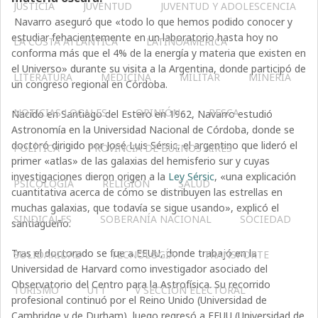
JUSTICIA
JUVENTUD
JUVENTUD Y ADOLESCENCIA
Navarro aseguró que «todo lo que hemos podido conocer y
estudiar fehacientemente en un laboratorio hasta hoy no
LA COSTA ATLÁNTICA
LATINOAMERICA
conforma más que el 4% de la energía y materia que existen en
el Universo» durante su visita a la Argentina, donde participó de
LITERATURA
MEDICINA
MILITAR
MINERIA
un congreso regional en Córdoba.
NOTICIAS LOCALES
OPINIÓN
PESCA
Nacido en Santiago del Estero en 1962, Navarro estudió
Astronomía en la Universidad Nacional de Córdoba, donde se
doctoró dirigido por José Luis Sérsic, el argentino que lideró el
POLÍTICA
PROVINCIA DE BUENOS AIRES
primer «atlas» de las galaxias del hemisferio sur y cuyas
investigaciones dieron origen a la
Ley Sérsic
, «una explicación
PSICOLOGÍA
RELIGIÓN
SALUD
cuantitativa acerca de cómo se distribuyen las estrellas en
muchas galaxias, que todavía se sigue usando», explicó el
SINDICALES
SOBERANÍA NACIONAL
SOCIEDAD
santiagueño.
Tras el doctorado se fue a EEUU, donde trabajó en la
SOLIDARIDAD
TECNOLOGÍA
TRANSPORTE
Universidad de Harvard como investigador asociado del
Observatorio del Centro para la Astrofísica. Su recorrido
TURISMO
UTT
V SECCIÓN ELECTORAL
profesional continuó por el Reino Unido (Universidad de
Cambridge y de Durham), luego regresó a EEUU (Universidad de