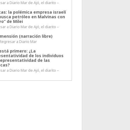
ar a Diario Mar de Ajó, el diarito –
tas: la polémica empresa israelí
busca petróleo en Malvinas con
o” de Milei
ar a Diario Mar de Ajó, el diarito –
mensión (narración libre)
esar a Diario Mar
está primero: ¿La
esentatividad de los individuos
representatividad de las
icas?
ar a Diario Mar de Ajó, el diarito –