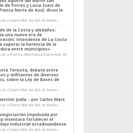
lis Aguirre del Barrio San
n de Porres y Lucia Ivars de
 Piazza Norte de Azul, dicen lo
ar a Diario Mar de Ajó, el diarito –
do de la Costa y aledaños:
ia una nueva era de
gración: intendente de La Costa
a superar la herencia de la
adura entre municipios»
sar a Prensa Alternativa Diario Mar de
l
anta Teresita, debate entre
nos y militantes de diversos
os, sobre la Ley de Bases de
ar a Diario Mar de Ajó, el diarito –
estión Judía – por Carlos Marx
ar a Diario Mar de Ajó, el diarito –
enegociación impulsada por
p intentara fortalecer el
lejo industrial estadounidense
ar a Diario Mar de Ajó, el diarito –