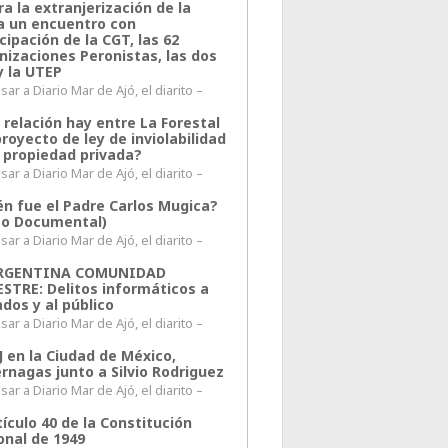
a la extranjerización de la
ra un encuentro con
cipación de la CGT, las 62
nizaciones Peronistas, las dos
y la UTEP
ar a Diario Mar de Ajó, el diarito –
 relación hay entre La Forestal
proyecto de ley de inviolabilidad
a propiedad privada?
ar a Diario Mar de Ajó, el diarito –
én fue el Padre Carlos Mugica?
eo Documental)
ar a Diario Mar de Ajó, el diarito –
ARGENTINA COMUNIDAD
ESTRE: Delitos informáticos a
ados y al público
ar a Diario Mar de Ajó, el diarito –
J en la Ciudad de México,
rnagas junto a Silvio Rodriguez
ar a Diario Mar de Ajó, el diarito –
tículo 40 de la Constitución
onal de 1949