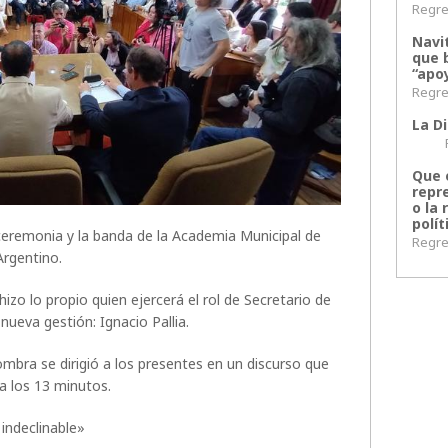
Regres
Navi
que 
“apoy
Regres
La Di
Regr
Que 
repr
o la 
polít
ceremonia y la banda de la Academia Municipal de
Regres
Argentino.
hizo lo propio quien ejercerá el rol de Secretario de
nueva gestión: Ignacio Pallia.
mbra se dirigió a los presentes en un discurso que
a los 13 minutos.
 indeclinable»