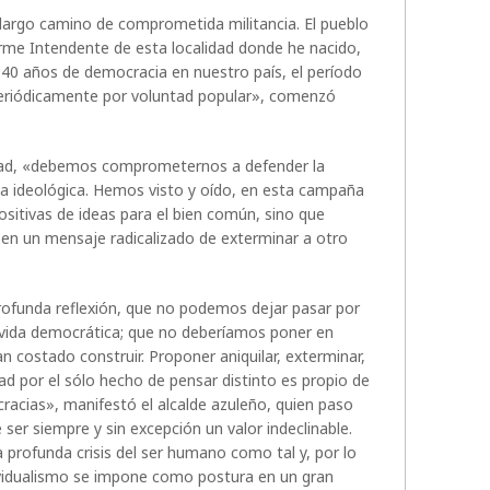
largo camino de comprometida militancia. El pueblo
rme Intendente de esta localidad donde he nacido,
s 40 años de democracia en nuestro país, el período
eriódicamente por voluntad popular», comenzó
ad, «debemos comprometernos a defender la
ia ideológica. Hemos visto y oído, en esta campaña
ositivas de ideas para el bien común, sino que
en un mensaje radicalizado de exterminar a otro
ofunda reflexión, que no podemos dejar pasar por
 vida democrática; que no deberíamos poner en
n costado construir. Proponer aniquilar, exterminar,
dad por el sólo hecho de pensar distinto es propio de
cracias», manifestó el alcalde azuleño, quien paso
ser siempre y sin excepción un valor indeclinable.
a profunda crisis del ser humano como tal y, por lo
dividualismo se impone como postura en un gran