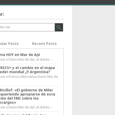
r:
ular Posts
Recent Posts
lima HOY en Mar de Ajó
ar a Diario Mar de Ajó, el diarito –
BRICS+ y el cambio en el mapa
poder mundial ¿Y Argentina?
sar a Prensa Alternativa Diario Mar de
l
Kicillof: «El gobierno de Milei
 queriendo apropiarse de esta
ión del FMI sobre los
ecargos»
ar a Diario Mar de Ajó, el diarito –