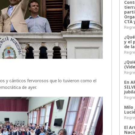
Contr
tier
parti
Orga
CTA 
Regres
¿Qué
y el 
de l
Regres
¿Qui
(Vid
Regres
os y cánticos fervorosos que lo tuvieron como el
En 
SILV
emocrática de ayer.
jubil
Regres
Milo 
Lucié
Regres
El Ar
Naci