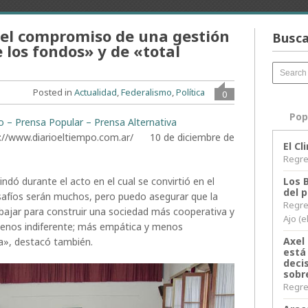
el compromiso de una gestión
Busca
 los fondos» y de «total
Posted in
Actualidad
,
Federalismo
,
Política
0
Pop
to – Prensa Popular – Prensa Alternativa
s://www.diarioeltiempo.com.ar/ 10 de diciembre de
El C
Regres
indó durante el acto en el cual se convirtió en el
Los 
del 
safíos serán muchos, pero puedo asegurar que la
Regre
abajar para construir una sociedad más cooperativa y
Ajo (e
menos indiferente; más empática y menos
Axel 
va», destacó también.
está
decis
sobr
Regres