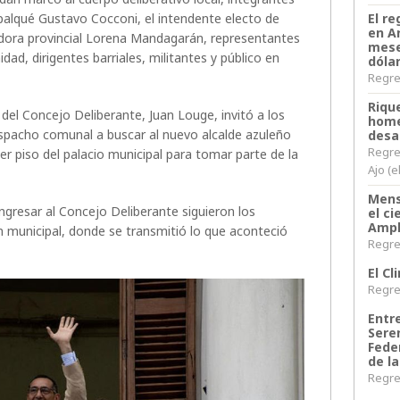
El re
palqué Gustavo Cocconi, el intendente electo de
en A
adora provincial Lorena Mandagarán, representantes
mese
ad, dirigentes barriales, militantes y público en
dóla
Regres
Riqu
ar del Concejo Deliberante, Juan Louge, invitó a los
home
despacho comunal a buscar al nuevo alcalde azuleño
desa
Regre
r piso del palacio municipal para tomar parte de la
Ajo (e
Mens
ngresar al Concejo Deliberante siguieron los
el c
Ampl
 municipal, donde se transmitió lo que aconteció
Regres
El C
Regres
Entr
Sere
Fede
de la
Regres