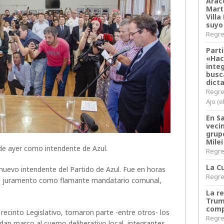
Arace
Martí
Villa
suyo
Regres
Parti
«Hac
inte
busc
dict
Regre
Ajo (e
En S
veci
grup
Milei
de ayer como intendente de Azul.
Regres
La Cu
uevo intendente del Partido de Azul. Fue en horas
Regres
mó juramento como flamante mandatario comunal,
La r
Trum
comp
recinto Legislativo, tomaron parte -entre otros- los
Regres
dan marco al cuerpo deliberativo local, integrantes