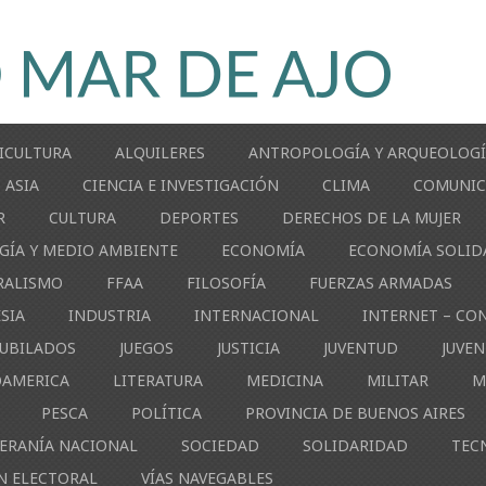
ICULTURA
ALQUILERES
ANTROPOLOGÍA Y ARQUEOLOG
ASIA
CIENCIA E INVESTIGACIÓN
CLIMA
COMUNIC
R
CULTURA
DEPORTES
DERECHOS DE LA MUJER
GÍA Y MEDIO AMBIENTE
ECONOMÍA
ECONOMÍA SOLID
RALISMO
FFAA
FILOSOFÍA
FUERZAS ARMADAS
ESIA
INDUSTRIA
INTERNACIONAL
INTERNET – CO
JUBILADOS
JUEGOS
JUSTICIA
JUVENTUD
JUVE
OAMERICA
LITERATURA
MEDICINA
MILITAR
M
PESCA
POLÍTICA
PROVINCIA DE BUENOS AIRES
ERANÍA NACIONAL
SOCIEDAD
SOLIDARIDAD
TEC
N ELECTORAL
VÍAS NAVEGABLES