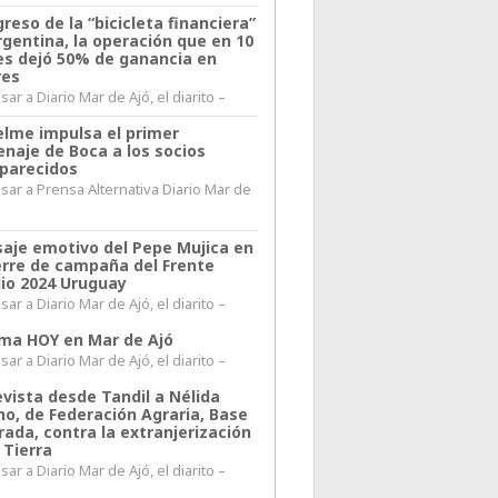
greso de la “bicicleta financiera”
rgentina, la operación que en 10
s dejó 50% de ganancia en
res
ar a Diario Mar de Ajó, el diarito –
elme impulsa el primer
naje de Boca a los socios
parecidos
sar a Prensa Alternativa Diario Mar de
l
aje emotivo del Pepe Mujica en
ierre de campaña del Frente
io 2024 Uruguay
ar a Diario Mar de Ajó, el diarito –
lima HOY en Mar de Ajó
ar a Diario Mar de Ajó, el diarito –
evista desde Tandil a Nélida
no, de Federación Agraria, Base
rada, contra la extranjerización
 Tierra
ar a Diario Mar de Ajó, el diarito –