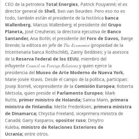
CEO de la petrolera
Total Energies
, Patrick Pouyanné; el ex
director general de
Shell
, Ben van Beurden. Pero eso no es
todo, también están el presidente de la histórica
banca
Wallenberg
, Marcus Wallenberg; el presidente del
Grupo
Planeta,
José Creuheras; la directora ejecutiva de
Banco
Santander,
Ana Botín; el presidente del
Foro de Davos,
Børge
Brende; la editora en jefe de
The Economist
(propiedad de la
tricentenaria banca Rothschild), Zanny Beddoes; y la asesora
de la
Reserva Federal de los EEUU
, miembro del
influyente
Council on Foreign Relations
y quien ejerce la
presidencia del
Museo de Arte Moderno de Nueva York
,
Marie-Josée Kravis. Desde el campo de la política, participan:
Josep Borrell, vicepresidente de la
Comisión Europea
; Roberta
Metsola, quien preside el
Parlamento Europeo
; Mark
Rutte,
primer ministro de Holanda;
Sanna Marin,
primera
ministra de Finlandia
; Mette Frederiksen,
primera ministra
de Dinamarca;
Chrystia Freeland, viceprimera ministra de
Canadá; Garry Kasparov,
opositor ruso
; Dmytro
Kuleba,
ministro de Relaciones Exteriores de
Ucrania;
entre otros.