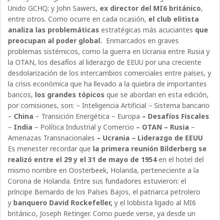
Unido GCHQ; y John Sawers,
ex director del MI6 británico
,
entre otros. Como ocurre en cada ocasión,
el club elitista
analiza las problemáticas
estratégicas más acuciantes
que
preocupan al poder global.
Enmarcados en graves
problemas sistémicos, como la guerra en Ucrania entre Rusia y
la OTAN, los desafíos al liderazgo de EEUU por una creciente
desdolarización de los intercambios comerciales entre países, y
la crisis económica que ha llevado a la quiebra de importantes
bancos,
los grandes tópicos
que se abordan en esta edición,
por comisiones, son: – Inteligencia Artificial – Sistema bancario
–
China
– Transición Energética – Europa
– Desafíos Fiscales
–
India
– Política Industrial y Comercio
– OTAN
– Rusia
–
Amenazas Transnacionales
– Ucrania
– Liderazgo de EEUU
Es menester recordar que
la primera reunión Bilderberg se
realizó entre el 29 y el 31 de mayo de 1954
en el hotel del
mismo nombre en Oosterbeek, Holanda, perteneciente a la
Corona de Holanda. Entre sus fundadores estuvieron: el
príncipe Bernardo de los Países Bajos, el patriarca petrolero
y
banquero David Rockefeller,
y el lobbista ligado al MI6
británico, Joseph Retinger. Como puede verse, ya desde un