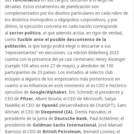
décadas. Estos estamentos de planificación son
complementados por los diseños particulares en cada rubro de
los distintos monopolios u oligopolios corporativos, y por
último, la ejecución concreta en cada nación corresponde
al
sector político
, el que además actúa, en rigor de verdad,
como
fusible ante el posible descontento de la
población
, la que luego podrá elegir o descartar a sus
“representantes” en elecciones. La edición Bilderberg 2023
cuenta con la presencia del ya casi centenario Henry Kissinger
(cumple 100 años este 27 de mayo), y alrededor de 130
participantes de 23 países. Los invitados al selecto club
incluyen a algunos de los empresarios más portentosos en
cuanto a su influencia en este momento: el ex CEO e histórico
ejecutivo de
Google/Alphabet
, Eric Schmidt; el presidente y
CEO de
Pfizer
, Albert Bourla; el CEO de Microsoft, Satya
Nadella; el CEO de
OpenAI
(desarrolladora de ChatGPT), Sam
Altman; el CEO de
Deepmind (IA)
, Demis Hassabis; el
presidente de la junta de
Deutsche Bank
, Paul Achleitner; el
presidente de
Goldman Sachs International
, José Manuel
Barroso; el CEO de
British Petroleum
, Bernard Looney; el