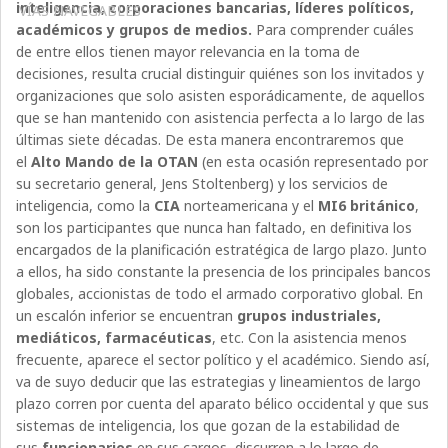
inteligencia, corporaciones bancarias, líderes políticos,
VÍAS NAVEGABLES
académicos y grupos de medios.
Para comprender cuáles
de entre ellos tienen mayor relevancia en la toma de
decisiones, resulta crucial distinguir quiénes son los invitados y
organizaciones que solo asisten esporádicamente, de aquellos
que se han mantenido con asistencia perfecta a lo largo de las
últimas siete décadas. De esta manera encontraremos que
el
Alto Mando de la OTAN
(en esta ocasión representado por
su secretario general, Jens Stoltenberg) y los servicios de
inteligencia, como la
CIA
norteamericana y el
MI6 británico
,
son los participantes que nunca han faltado, en definitiva los
encargados de la planificación estratégica de largo plazo. Junto
a ellos, ha sido constante la presencia de los principales bancos
globales, accionistas de todo el armado corporativo global. En
un escalón inferior se encuentran
grupos industriales,
mediáticos, farmacéuticas
, etc. Con la asistencia menos
frecuente, aparece el sector político y el académico. Siendo así,
va de suyo deducir que las estrategias y lineamientos de largo
plazo corren por cuenta del aparato bélico occidental y que sus
sistemas de inteligencia, los que gozan de la estabilidad de
sus
funcionarios
en sus cargos, discurren a lo largo de