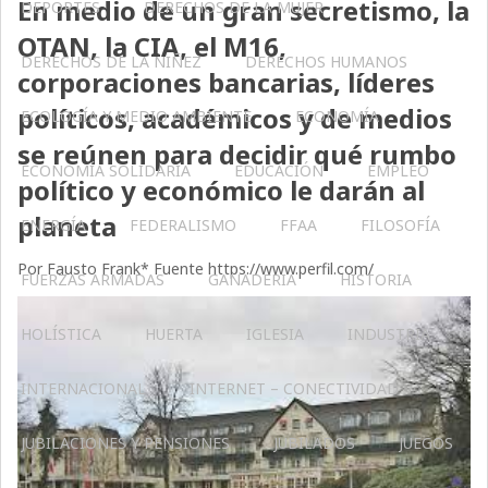
En medio de un gran secretismo, la
DEPORTES
DERECHOS DE LA MUJER
OTAN, la CIA, el M16,
DERECHOS DE LA NIÑEZ
DERECHOS HUMANOS
corporaciones bancarias, líderes
políticos, académicos y de medios
ECOLOGÍA Y MEDIO AMBIENTE
ECONOMÍA
se reúnen para decidir qué rumbo
ECONOMÍA SOLIDARIA
EDUCACIÓN
EMPLEO
político y económico le darán al
planeta
ENERGÍA
FEDERALISMO
FFAA
FILOSOFÍA
Por Fausto Frank* Fuente https://www.perfil.com/
FUERZAS ARMADAS
GANADERIA
HISTORIA
HOLÍSTICA
HUERTA
IGLESIA
INDUSTRIA
INTERNACIONAL
INTERNET – CONECTIVIDAD
JUBILACIONES Y PENSIONES
JUBILADOS
JUEGOS