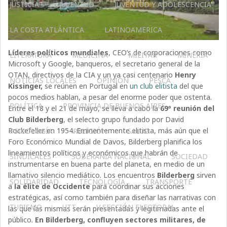
JUSTICIA
JUVENTUD
JUVENTUD Y ADOLESCENCIA
LA COSTA ATLÁNTICA
LATINOAMERICA
Líderes políticos mundiales
, CEO’s de corporaciones como
LITERATURA
MEDICINA
MILITAR
MINERIA
Microsoft y Google, banqueros, el secretario general de la
OTAN, directivos de la CIA y un ya casi centenario
Henry
NOTICIAS LOCALES
OPINIÓN
PESCA
Kissinger,
se reúnen en Portugal en
un club elitista
del que
pocos medios hablan, a pesar del enorme poder que ostenta.
POLÍTICA
PROVINCIA DE BUENOS AIRES
Entre el 18 y el 21 de mayo, se lleva a cabo la
69º reunión del
Club Bilderberg
, el selecto grupo fundado por David
Rockefeller en 1954. Eminentemente elitista, más aún que el
PSICOLOGÍA
RELIGIÓN
SALUD
Foro Económico Mundial de Davos, Bilderberg planifica los
lineamientos políticos y económicos que habrán de
SINDICALES
SOBERANÍA NACIONAL
SOCIEDAD
instrumentarse en buena parte del planeta, en medio de un
llamativo silencio mediático. Los encuentros
Bilderberg
sirven
SOLIDARIDAD
TECNOLOGÍA
TRANSPORTE
a
la élite de Occidente
para coordinar sus acciones
estratégicas, así como también para diseñar las narrativas con
TURISMO
UTT
V SECCIÓN ELECTORAL
las que las mismas serán presentadas y legitimadas ante el
público.
En Bilderberg, confluyen sectores militares, de