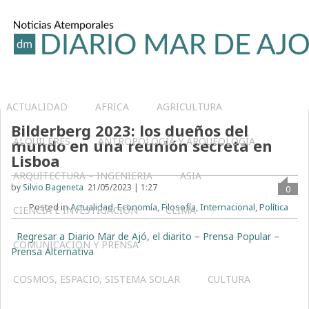
ACTUALIDAD
AFRICA
AGRICULTURA
Bilderberg 2023: los dueños del
ALQUILERES
ANTROPOLOGÍA Y ARQUEOLOGÍA
mundo en una reunión secreta en
Lisboa
ARQUITECTURA – INGENIERIA
ASIA
by
Silvio Bageneta
21/05/2023 | 1:27
0
Posted in
Actualidad
,
Economía
,
Filosofía
,
Internacional
,
Política
CIENCIA E INVESTIGACIÓN
CLIMA
Regresar a Diario Mar de Ajó, el diarito – Prensa Popular –
COMUNICACIÓN Y PRENSA
Prensa Alternativa
COSMOS, ESPACIO, SISTEMA SOLAR
CULTURA