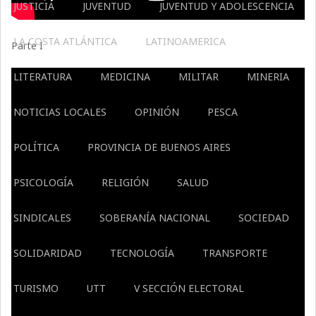
JUSTICIA
JUVENTUD
JUVENTUD Y ADOLESCENCIA
LA COSTA ATLÁNTICA
LATINOAMERICA
Parte I
LITERATURA
MEDICINA
MILITAR
MINERIA
NOTICIAS LOCALES
OPINIÓN
PESCA
POLÍTICA
PROVINCIA DE BUENOS AIRES
PSICOLOGÍA
RELIGIÓN
SALUD
SINDICALES
SOBERANÍA NACIONAL
SOCIEDAD
SOLIDARIDAD
TECNOLOGÍA
TRANSPORTE
TURISMO
UTT
V SECCIÓN ELECTORAL