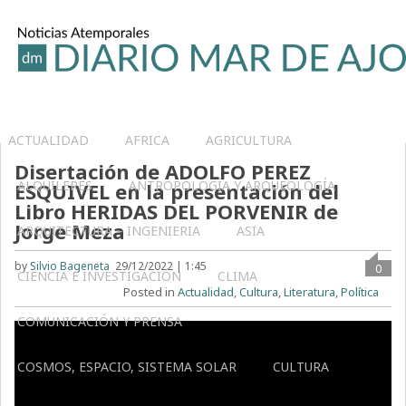
ACTUALIDAD
AFRICA
AGRICULTURA
Disertación de ADOLFO PEREZ
ALQUILERES
ANTROPOLOGÍA Y ARQUEOLOGÍA
ESQUIVEL en la presentación del
Libro HERIDAS DEL PORVENIR de
Jorge Meza
ARQUITECTURA – INGENIERIA
ASIA
by
Silvio Bageneta
29/12/2022 | 1:45
0
CIENCIA E INVESTIGACIÓN
CLIMA
Posted in
Actualidad
,
Cultura
,
Literatura
,
Política
COMUNICACIÓN Y PRENSA
COSMOS, ESPACIO, SISTEMA SOLAR
CULTURA