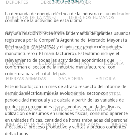
Prensa Alternativa
DEPORTES
DERECHOS DE LA MUJER
La demanda de energía eléctrica de la industria es un indicador
DERECHOS DE LA NIÑEZ
DERECHOS HUMANOS
confiable de la actividad de esta última.
ECOLOGÍA Y MEDIO AMBIENTE
ECONOMÍA
Hay una relación directa entre la demanda de grandes usuarios
registrada por la Compañía Argentina del Mercado Mayorista
Eléctrico S.A. (CAMMESA) y el índice de producción industrial
ECONOMÍA SOLIDARIA
EDUCACIÓN
EMPLEO
manufacturero (IPI manufacturero). Esteúltimo incluye el
relevamiento de todas las actividades económicas que
ENERGÍA
FEDERALISMO
FFAA
FILOSOFÍA
conforman el sector de la industria manufacturera, con
cobertura para el total del país.
FUERZAS ARMADAS
GANADERIA
HISTORIA
Este indicador,con un mes de atraso respecto del informe de
demanda eléctrica, mide la evolución del sector con
HOLÍSTICA
HUERTA
IGLESIA
INDUSTRIA
periodicidad mensual y se calcula a partir de las variables de
producción en unidades físicas, ventas en unidades físicas,
INTERNACIONAL
INTERNET – CONECTIVIDAD
utilización de insumos en unidades físicas, consumo aparente
en unidades físicas, cantidad de horas trabajadas del personal
JUBILACIONES Y PENSIONES
JUBILADOS
JUEGOS
afectado al proceso productivo y ventas a precios corrientes
deflactadas