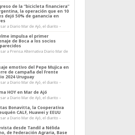
greso de la “bicicleta financiera”
rgentina, la operación que en 10
s dejó 50% de ganancia en
res
ar a Diario Mar de Ajó, el diarito –
elme impulsa el primer
naje de Boca a los socios
parecidos
sar a Prensa Alternativa Diario Mar de
l
aje emotivo del Pepe Mujica en
ierre de campaña del Frente
io 2024 Uruguay
ar a Diario Mar de Ajó, el diarito –
lima HOY en Mar de Ajó
ar a Diario Mar de Ajó, el diarito –
itas Bonavitta, la Cooperativa
euquén CALF, Huawei y EEUU
ar a Diario Mar de Ajó, el diarito –
evista desde Tandil a Nélida
no, de Federación Agraria, Base