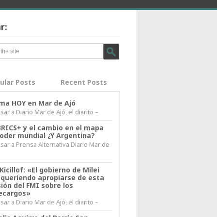
r:
ular Posts
Recent Posts
lima HOY en Mar de Ajó
ar a Diario Mar de Ajó, el diarito –
BRICS+ y el cambio en el mapa
poder mundial ¿Y Argentina?
sar a Prensa Alternativa Diario Mar de
l
Kicillof: «El gobierno de Milei
 queriendo apropiarse de esta
ión del FMI sobre los
ecargos»
ar a Diario Mar de Ajó, el diarito –