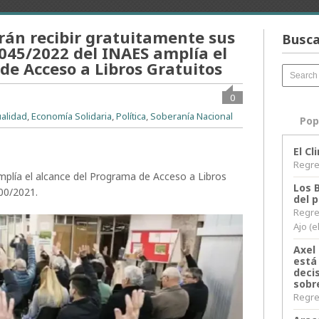
rán recibir gratuitamente sus
Busca
3045/2022 del INAES amplía el
de Acceso a Libros Gratuitos
0
ualidad
,
Economía Solidaria
,
Política
,
Soberanía Nacional
Pop
El C
Regres
plía el alcance del Programa de Acceso a Libros
Los 
00/2021.
del 
Regre
Ajo (e
Axel 
está
decis
sobr
Regres