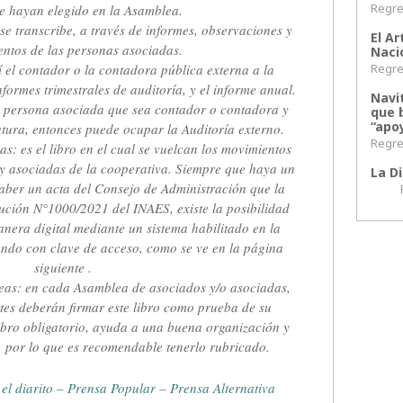
Regres
e hayan elegido en la Asamblea.
se transcribe, a través de informes, observaciones y
El Ar
entos de las personas asociadas.
Naci
Regres
 el contador o la contadora pública externa a la
formes trimestrales de auditoría, y el informe anual.
Navi
a persona asociada que sea contador o contadora y
que 
“apoy
catura, entonces puede ocupar la Auditoría externo.
Regres
s: es el libro en el cual se vuelcan los movimientos
 y asociadas de la cooperativa. Siempre que haya un
La Di
haber un acta del Consejo de Administración que la
Regr
olución N°1000/2021 del INAES, existe la posibilidad
manera digital mediante un sistema habilitado en la
sando con clave de acceso, como se ve en la página
siguiente .
leas: en cada Asamblea de asociados y/o asociadas,
tes deberán firmar este libro como prueba de su
 libro obligatorio, ayuda a una buena organización y
, por lo que es recomendable tenerlo rubricado.
el diarito – Prensa Popular – Prensa Alternativa