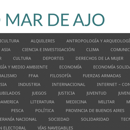
ICULTURA
ALQUILERES
ANTROPOLOGÍA Y ARQUEOLOG
ASIA
CIENCIA E INVESTIGACIÓN
CLIMA
COMUNIC
R
CULTURA
DEPORTES
DERECHOS DE LA MUJER
GÍA Y MEDIO AMBIENTE
ECONOMÍA
ECONOMÍA SOLID
RALISMO
FFAA
FILOSOFÍA
FUERZAS ARMADAS
ESIA
INDUSTRIA
INTERNACIONAL
INTERNET – CO
JUBILADOS
JUEGOS
JUSTICIA
JUVENTUD
JUVE
OAMERICA
LITERATURA
MEDICINA
MILITAR
M
PESCA
POLÍTICA
PROVINCIA DE BUENOS AIRES
ERANÍA NACIONAL
SOCIEDAD
SOLIDARIDAD
TEC
N ELECTORAL
VÍAS NAVEGABLES