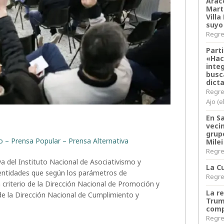
Arace
Martí
Villa
suyo
Regres
Parti
«Hac
inte
busc
dict
Regre
Ajo (e
En S
veci
grup
to – Prensa Popular – Prensa Alternativa
Milei
Regres
iva del Instituto Nacional de Asociativismo y
La Cu
 “entidades que según los parámetros de
Regres
 criterio de la Dirección Nacional de Promoción y
La r
de la Dirección Nacional de Cumplimiento y
Trum
comp
Regres