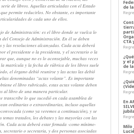
Fede
serie de libros. Aquellas articuladas con el Estado
de la
que permite reducirlos. No obstante, es importante
Regres
rticularidades de cada uno de ellos.
Contr
tier
parti
jo de Administración: es el libro donde se vuelca lo
Orga
 del Consejo de Administración. En él se deben
CTA 
os y las resoluciones alcanzadas. Cada acta deberá
Regres
r el presidente o la presidenta, y el secretario o la
¿Qué
arar que, aunque no es lo aconsejable, muchas veces
y el 
la matrícula y la fecha de rúbrica de los libros suele
de l
odo, el órgano debió reunirse y las actas las debió
Regres
ueltas denominadas “actas volante”. Es importante
¿Qui
btiene el libro rubricado, estas actas volante deben
(Vid
as al libro de una manera particular.
Regres
se transcribe lo que sucedió en cada asamblea de
En 
ean ordinarias o extraordinarias, incluso aquellas
SILV
toconvocada (como ya veremos a continuación), y se
jubil
Regres
s temas tratados, los debates y las mayorías con las
ón. Cada acta deberá estar firmada -como mínimo-
Milo 
a, secretario o secretaria, y dos personas asociadas
Lucié