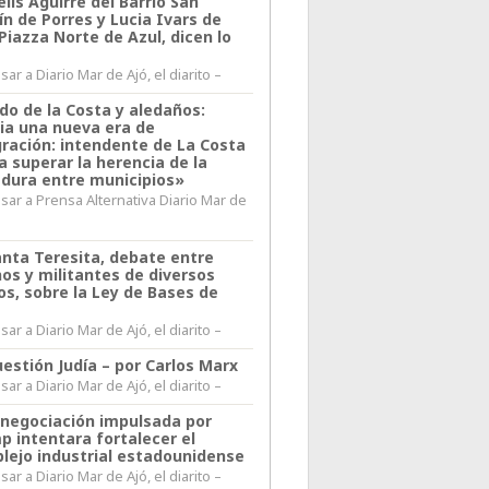
lis Aguirre del Barrio San
n de Porres y Lucia Ivars de
 Piazza Norte de Azul, dicen lo
ar a Diario Mar de Ajó, el diarito –
do de la Costa y aledaños:
ia una nueva era de
gración: intendente de La Costa
a superar la herencia de la
adura entre municipios»
sar a Prensa Alternativa Diario Mar de
l
anta Teresita, debate entre
nos y militantes de diversos
os, sobre la Ley de Bases de
ar a Diario Mar de Ajó, el diarito –
estión Judía – por Carlos Marx
ar a Diario Mar de Ajó, el diarito –
enegociación impulsada por
p intentara fortalecer el
lejo industrial estadounidense
ar a Diario Mar de Ajó, el diarito –