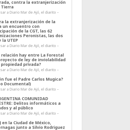
rada, contra la extranjerización
 Tierra
ar a Diario Mar de Ajó, el diarito –
a la extranjerización de la
ra un encuentro con
cipación de la CGT, las 62
nizaciones Peronistas, las dos
y la UTEP
ar a Diario Mar de Ajó, el diarito –
 relación hay entre La Forestal
proyecto de ley de inviolabilidad
a propiedad privada?
ar a Diario Mar de Ajó, el diarito –
én fue el Padre Carlos Mugica?
eo Documental)
ar a Diario Mar de Ajó, el diarito –
ARGENTINA COMUNIDAD
ESTRE: Delitos informáticos a
ados y al público
ar a Diario Mar de Ajó, el diarito –
J en la Ciudad de México,
rnagas junto a Silvio Rodriguez