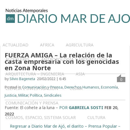
ACTUALIDAD
AFRICA
AGRICULTURA
FUERZA AMIGA – La relación de la
ALQUILERES
ANTROPOLOGÍA Y ARQUEOLOGÍA
casta empresaria con los genocidas
en Zona Norte
ARQUITECTURA – INGENIERIA
ASIA
by
Silvio Bageneta
20/02/2022 | 6:45
0
Posted in
Comunicación y Prensa
,
Derechos Humanos
,
Economía
,
CIENCIA E INVESTIGACIÓN
CLIMA
Justicia
,
Militar
,
Política
,
Sindicales
COMUNICACIÓN Y PRENSA
Fuente: El cohete a la luna –
POR
GABRIELA SOSTI
FEB 20,
2022
COSMOS, ESPACIO, SISTEMA SOLAR
CULTURA
Regresar a Diario Mar de Ajó, el diarito – Prensa Popular –