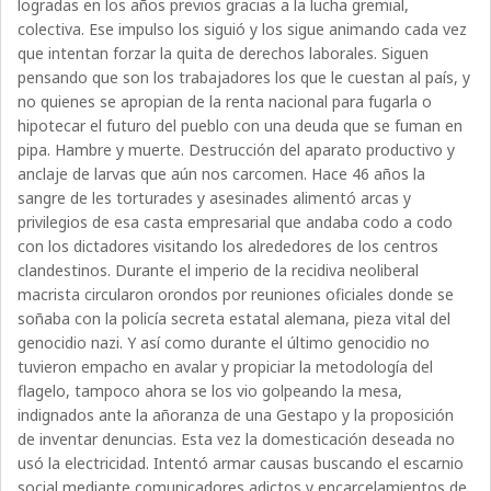
logradas en los años previos gracias a la lucha gremial,
colectiva. Ese impulso los siguió y los sigue animando cada vez
que intentan forzar la quita de derechos laborales. Siguen
pensando que son los trabajadores los que le cuestan al país, y
no quienes se apropian de la renta nacional para fugarla o
hipotecar el futuro del pueblo con una deuda que se fuman en
pipa. Hambre y muerte. Destrucción del aparato productivo y
anclaje de larvas que aún nos carcomen. Hace 46 años la
sangre de les torturades y asesinades alimentó arcas y
privilegios de esa casta empresarial que andaba codo a codo
con los dictadores visitando los alrededores de los centros
clandestinos. Durante el imperio de la recidiva neoliberal
macrista circularon orondos por reuniones oficiales donde se
soñaba con la policía secreta estatal alemana, pieza vital del
genocidio nazi. Y así como durante el último genocidio no
tuvieron empacho en avalar y propiciar la metodología del
flagelo, tampoco ahora se los vio golpeando la mesa,
indignados ante la añoranza de una Gestapo y la proposición
de inventar denuncias. Esta vez la domesticación deseada no
usó la electricidad. Intentó armar causas buscando el escarnio
social mediante comunicadores adictos y encarcelamientos de