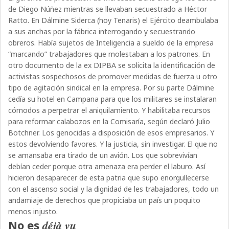
de Diego Núñez mientras se llevaban secuestrado a Héctor
Ratto. En Dálmine Siderca (hoy Tenaris) el Ejército deambulaba
a sus anchas por la fábrica interrogando y secuestrando
obreros. Había sujetos de Inteligencia a sueldo de la empresa
“marcando” trabajadores que molestaban a los patrones. En
otro documento de la ex DIPBA se solicita la identificación de
activistas sospechosos de promover medidas de fuerza u otro
tipo de agitación sindical en la empresa. Por su parte Dálmine
cedía su hotel en Campana para que los militares se instalaran
cómodos a perpetrar el aniquilamiento. Y habilitaba recursos
para reformar calabozos en la Comisaría, según declaró Julio
Botchner. Los genocidas a disposición de esos empresarios. Y
estos devolviendo favores. Y la justicia, sin investigar. El que no
se amansaba era tirado de un avión. Los que sobrevivían
debían ceder porque otra amenaza era perder el laburo. Así
hicieron desaparecer de esta patria que supo enorgullecerse
con el ascenso social y la dignidad de les trabajadores, todo un
andamiaje de derechos que propiciaba un país un poquito
menos injusto.
No es
déjà vu