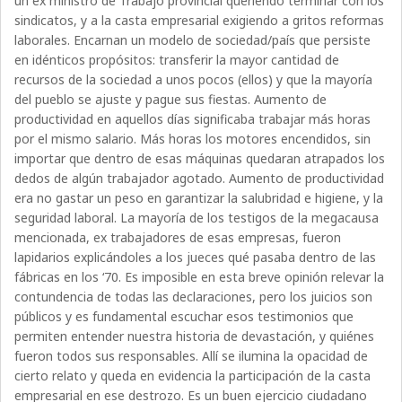
un ex ministro de Trabajo provincial queriendo terminar con los
sindicatos, y a la casta empresarial exigiendo a gritos reformas
laborales. Encarnan un modelo de sociedad/país que persiste
en idénticos propósitos: transferir la mayor cantidad de
recursos de la sociedad a unos pocos (ellos) y que la mayoría
del pueblo se ajuste y pague sus fiestas. Aumento de
productividad en aquellos días significaba trabajar más horas
por el mismo salario. Más horas los motores encendidos, sin
importar que dentro de esas máquinas quedaran atrapados los
dedos de algún trabajador agotado. Aumento de productividad
era no gastar un peso en garantizar la salubridad e higiene, y la
seguridad laboral. La mayoría de los testigos de la megacausa
mencionada, ex trabajadores de esas empresas, fueron
lapidarios explicándoles a los jueces qué pasaba dentro de las
fábricas en los ‘70. Es imposible en esta breve opinión relevar la
contundencia de todas las declaraciones, pero los juicios son
públicos y es fundamental escuchar esos testimonios que
permiten entender nuestra historia de devastación, y quiénes
fueron todos sus responsables. Allí se ilumina la opacidad de
cierto relato y queda en evidencia la participación de la casta
empresarial en ese destrozo. Es un buen ejercicio ciudadano