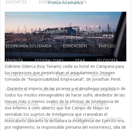
DEPORTES
DERECHOS DE LA MUJER
Prensa Alternativa
DERECHOS DE LA NIÑEZ
DERECHOS HUMANOS
ECOLOGÍA Y MEDIO AMBIENTE
ECONOMÍA
ECONOMÍA SOLIDARIA
EDUCACIÓN
EMPLEO
ENERGÍA
FEDERALISMO
FFAA
FILOSOFÍA
Dálmine-Siderca (hoy Tenaris) cedía su hotel en Campana para
los represores que perpetraban el aniquilamiento. Imagen
FUERZAS ARMADAS
GANADERIA
HISTORIA
tomada de “Responsabilidad Empresarial”, de Jonathan Perel.
Durante el imperio de las picanas y el despliegue orgiástico de
HOLÍSTICA
HUERTA
IGLESIA
INDUSTRIA
todos los modos inimaginables de hacer sufrir, alrededor de las
mesas más o menos ovales de la oficinas de Inteligencia de
INTERNACIONAL
INTERNET – CONECTIVIDAD
ese infierno a cielo abierto que fue Campo de Mayo se
sentaban los sujetos de Inteligencia que craneaban el
JUBILACIONES Y PENSIONES
JUBILADOS
JUEGOS
holocausto (durante la dictadura la inteligencia del Ejército era,
por reglamento, la responsable primaria del exterminio), silla de