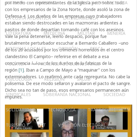
por medio con representantes de la Iglesia pero sobre todo
JUSTICIA
JUVENTUD
JUVENTUD Y ADOLESCENCIA
con los empresarios de la Zona Norte, donde asoló la zona de
Defensa 4. Los dueños de las empresas cuyo trabajadores
LA COSTA ATLÁNTICA
LATINOAMERICA
estaban siendo destrozades en las mazmorras ardientes a
pasitos de donde departían tomando café con los asesinos.
LITERATURA
MEDICINA
MILITAR
MINERIA
Vale la pena detenerse, leerlo despacio, porque fue
brutalmente perturbador escuchar a Bernardo Caballero –uno
NOTICIAS LOCALES
OPINIÓN
PESCA
de los 20 acusados por los crímenes horrendos en el centro
clandestino El Campito– referirse en el debate a esa
concurrencia
habitué
de los dueños de la fabricas de la
POLÍTICA
PROVINCIA DE BUENOS AIRES
región
[1]
. Iban a Campo de Mayo a “maquinar” con los
exterminadores. Lo reafirmó ante cada repregunta. No cabe la
PSICOLOGÍA
RELIGIÓN
SALUD
polisemia. De ese modo sellaron y avalaron el pacto de sangre.
Dicho sea no tan de paso, esos empresarios permanecen aún
SINDICALES
SOBERANÍA NACIONAL
SOCIEDAD
impunes.
SOLIDARIDAD
TECNOLOGÍA
TRANSPORTE
TURISMO
UTT
V SECCIÓN ELECTORAL