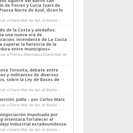
lis Aguirre del Barrio San
n de Porres y Lucia Ivars de
 Piazza Norte de Azul, dicen lo
ar a Diario Mar de Ajó, el diarito –
do de la Costa y aledaños:
ia una nueva era de
gración: intendente de La Costa
a superar la herencia de la
adura entre municipios»
sar a Prensa Alternativa Diario Mar de
l
anta Teresita, debate entre
nos y militantes de diversos
os, sobre la Ley de Bases de
ar a Diario Mar de Ajó, el diarito –
estión Judía – por Carlos Marx
ar a Diario Mar de Ajó, el diarito –
enegociación impulsada por
p intentara fortalecer el
lejo industrial estadounidense
ar a Diario Mar de Ajó, el diarito –