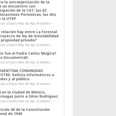
a la extranjerización de la
ra un encuentro con
cipación de la CGT, las 62
nizaciones Peronistas, las dos
y la UTEP
ar a Diario Mar de Ajó, el diarito –
 relación hay entre La Forestal
proyecto de ley de inviolabilidad
a propiedad privada?
ar a Diario Mar de Ajó, el diarito –
én fue el Padre Carlos Mugica?
eo Documental)
ar a Diario Mar de Ajó, el diarito –
ARGENTINA COMUNIDAD
ESTRE: Delitos informáticos a
ados y al público
ar a Diario Mar de Ajó, el diarito –
J en la Ciudad de México,
rnagas junto a Silvio Rodriguez
ar a Diario Mar de Ajó, el diarito –
tículo 40 de la Constitución
onal de 1949