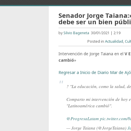
Senador Jorge Taiana:
debe ser un bien públ
by
Silvio Bageneta
30/01/2021 | 2:19
Posted in
Actualidad
,
Cul
Intervención de Jorge Taiana en el
V 
cambió
»
Regresar a Inicio de Diario Mar de Ajó,
?️ "La educación, como la salud, d
Comparto mi intervención de hoy e
"Latinoamérica cambió".
@ProgresaLatam
pic.twitter.com
— Jorge Taiana (@JorgeTaiana)
J