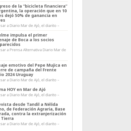
greso de la “bicicleta financiera”
rgentina, la operación que en 10
s dejó 50% de ganancia en
res
ar a Diario Mar de Ajó, el diarito –
elme impulsa el primer
naje de Boca a los socios
parecidos
sar a Prensa Alternativa Diario Mar de
l
aje emotivo del Pepe Mujica en
ierre de campaña del Frente
io 2024 Uruguay
ar a Diario Mar de Ajó, el diarito –
lima HOY en Mar de Ajó
ar a Diario Mar de Ajó, el diarito –
evista desde Tandil a Nélida
no, de Federación Agraria, Base
rada, contra la extranjerización
 Tierra
ar a Diario Mar de Ajó, el diarito –