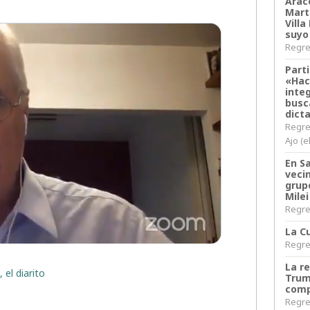
Arace
Martí
Villa
suyo
Regres
Parti
«Hac
inte
busc
dict
Regre
Ajo (e
En S
veci
grup
Milei
Regres
La Cu
Regres
La r
 el diarito
Trum
comp
Regres