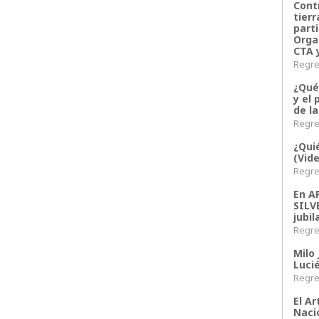
Contr
tier
parti
Orga
CTA 
Regres
¿Qué
y el 
de l
Regres
¿Qui
(Vid
Regres
En 
SILV
jubil
Regres
Milo 
Lucié
Regres
El Ar
Naci