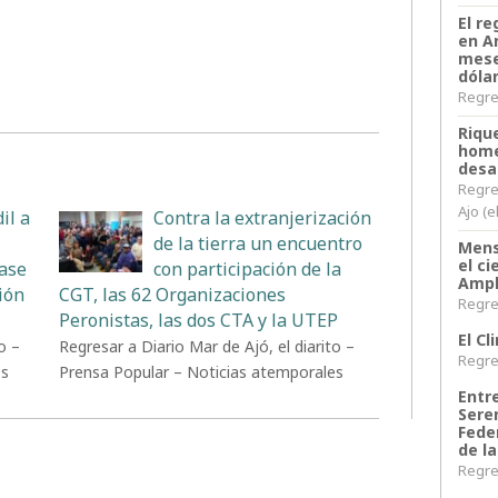
El re
en A
mese
dóla
Regres
Riqu
home
desa
Regre
Ajo (e
il a
Contra la extranjerización
de la tierra un encuentro
Mens
el c
Base
con participación de la
Ampl
ión
CGT, las 62 Organizaciones
Regres
Peronistas, las dos CTA y la UTEP
El C
o –
Regresar a Diario Mar de Ajó, el diarito –
Regres
es
Prensa Popular – Noticias atemporales
Entr
Sere
Fede
de la
Regres