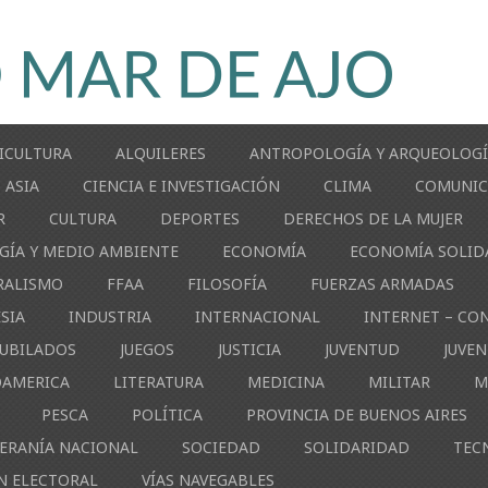
ICULTURA
ALQUILERES
ANTROPOLOGÍA Y ARQUEOLOG
ASIA
CIENCIA E INVESTIGACIÓN
CLIMA
COMUNIC
R
CULTURA
DEPORTES
DERECHOS DE LA MUJER
GÍA Y MEDIO AMBIENTE
ECONOMÍA
ECONOMÍA SOLID
RALISMO
FFAA
FILOSOFÍA
FUERZAS ARMADAS
ESIA
INDUSTRIA
INTERNACIONAL
INTERNET – CO
JUBILADOS
JUEGOS
JUSTICIA
JUVENTUD
JUVE
OAMERICA
LITERATURA
MEDICINA
MILITAR
M
PESCA
POLÍTICA
PROVINCIA DE BUENOS AIRES
ERANÍA NACIONAL
SOCIEDAD
SOLIDARIDAD
TEC
N ELECTORAL
VÍAS NAVEGABLES