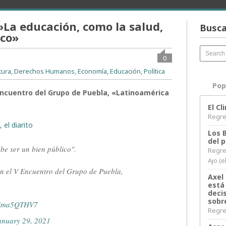
»La educación, como la salud,
Busca
ico»
0
tura
,
Derechos Humanos
,
Economía
,
Educación
,
Política
Pop
Encuentro del Grupo de Puebla, «Latinoamérica
El C
Regres
 el diarito
Los 
del 
ebe ser un bien público".
Regre
Ajo (e
n el V Encuentro del Grupo de Puebla,
Axel 
está
decis
sobr
/8ima5QTHV7
Regres
anuary 29, 2021