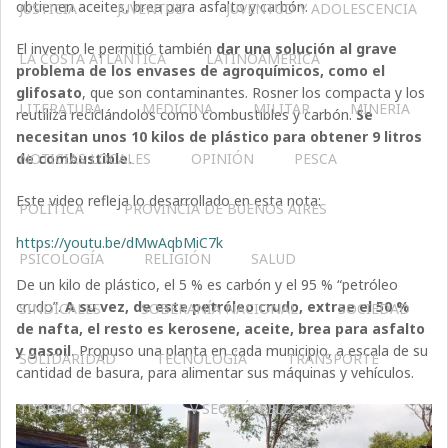
obtienen aceites, brea para asfalto y carbón.
JUSTICIA
JUVENTUD
JUVENTUD Y ADOLESCENCIA
El invento le permitió también
dar una solución al grave
LA COSTA ATLÁNTICA
LATINOAMERICA
problema de los envases de agroquímicos, como el
glifosato
, que son contaminantes. Rosner los compacta y los
LITERATURA
MEDICINA
MILITAR
MINERIA
reutiliza reciclándolos como combustibles y carbón.
Se
necesitan unos 10 kilos de plástico para obtener 9 litros
NOTICIAS LOCALES
OPINIÓN
PESCA
de combustible.
Este video refleja lo desarrollado en esta nota:
POLÍTICA
PROVINCIA DE BUENOS AIRES
https://youtu.be/dMwAqbMiC7k
PSICOLOGÍA
RELIGIÓN
SALUD
De un kilo de plástico, el 5 % es carbón y el 95 % “petróleo
crudo”.
A su vez, de este petróleo crudo, extrae el 50 %
SINDICALES
SOBERANÍA NACIONAL
SOCIEDAD
de nafta, el resto es kerosene, aceite, brea para asfalto
y gasoil.
Propuso una planta en cada municipio, a escala de su
SOLIDARIDAD
TECNOLOGÍA
TRANSPORTE
cantidad de basura, para alimentar sus máquinas y vehículos.
TURISMO
UTT
V SECCIÓN ELECTORAL