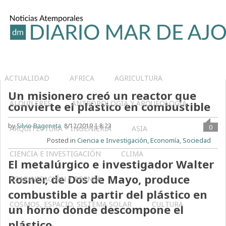
ACTUALIDAD
AFRICA
AGRICULTURA
Un misionero creó un reactor que
ALQUILERES
ANTROPOLOGÍA Y ARQUEOLOGÍA
convierte el plástico en combustible
by
Silvio Bageneta
8/12/2019 | 8:23
0
ARQUITECTURA – INGENIERIA
ASIA
Posted in
Ciencia e Investigación
,
Economía
,
Sociedad
CIENCIA E INVESTIGACIÓN
CLIMA
El metalúrgico e investigador Walter
Rosner, de Dos de Mayo, produce
COMUNICACIÓN Y PRENSA
combustible a partir del plástico en
COSMOS, ESPACIO, SISTEMA SOLAR
CULTURA
un horno donde descompone el
plástico.