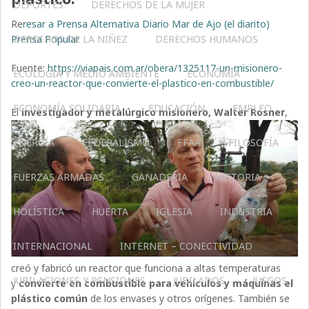
DEPORTES
DERECHOS DE LA MUJER
Re
resar a Prensa Alternativa Diario Mar de Ajo (el diarito)
Prensa Popular
DERECHOS DE LA NIÑEZ
DERECHOS HUMANOS
Fuente:
https://viapais.com.ar/obera/1325117-un-misionero-
ECOLOGÍA Y MEDIO AMBIENTE
ECONOMÍA
creo-un-reactor-que-convierte-el-plastico-en-combustible/
ECONOMÍA SOLIDARIA
EDUCACIÓN
EMPLEO
El
investigador y metalúrgico misionero, Walter Rosner
,
ENERGÍA
FEDERALISMO
FFAA
FILOSOFÍA
FUERZAS ARMADAS
GANADERIA
HISTORIA
HOLÍSTICA
HUERTA
IGLESIA
INDUSTRIA
INTERNACIONAL
INTERNET – CONECTIVIDAD
creó y fabricó un reactor que funciona a altas temperaturas
JUBILACIONES Y PENSIONES
JUBILADOS
JUEGOS
y
convierte en combustible para vehículos y máquinas el
plástico común
de los envases y otros orígenes. También se