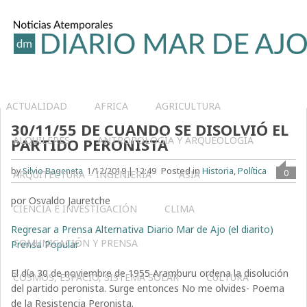
ACTUALIDAD
AFRICA
AGRICULTURA
30/11/55 DE CUANDO SE DISOLVIÓ EL
ALQUILERES
ANTROPOLOGÍA Y ARQUEOLOGÍA
PARTIDO PERONISTA
Posted in
Historia
,
Política
by
Silvio Bageneta
1/12/2019 | 12:49
0
ARQUITECTURA – INGENIERIA
ASIA
por Osvaldo Jauretche
CIENCIA E INVESTIGACIÓN
CLIMA
Regresar a Prensa Alternativa Diario Mar de Ajo (el diarito)
COMUNICACIÓN Y PRENSA
Prensa Popular
El día 30 de noviembre de 1955 Aramburu ordena la disolución
COSMOS, ESPACIO, SISTEMA SOLAR
CULTURA
del partido peronista. Surge entonces No me olvides- Poema
de la Resistencia Peronista.