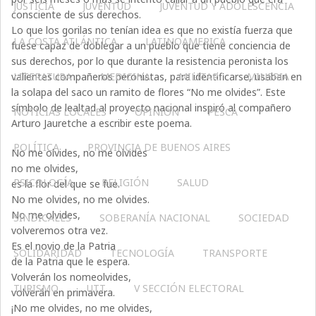
JUSTICIA
JUVENTUD
JUVENTUD Y ADOLESCENCIA
consciente de sus derechos.
Lo que los gorilas no tenían idea es que no existía fuerza que
LA COSTA ATLÁNTICA
LATINOAMERICA
fuese capaz de doblegar a un pueblo que tiene conciencia de
sus derechos, por lo que durante la resistencia peronista los
valientes compañeros peronistas, para identificarse, usaban en
LITERATURA
MEDICINA
MILITAR
MINERIA
la solapa del saco un ramito de flores “No me olvides”. Este
símbolo de lealtad al proyecto nacional inspiró al compañero
NOTICIAS LOCALES
OPINIÓN
PESCA
Arturo Jauretche a escribir este poema.
POLÍTICA
PROVINCIA DE BUENOS AIRES
No me olvides, no me olvides
no me olvides,
PSICOLOGÍA
RELIGIÓN
SALUD
es la flor del que se fue.
No me olvides, no me olvides.
No me olvides,
SINDICALES
SOBERANÍA NACIONAL
SOCIEDAD
volveremos otra vez.
Es el novio de la Patria
SOLIDARIDAD
TECNOLOGÍA
TRANSPORTE
de la Patria que le espera.
Volverán los nomeolvides,
TURISMO
UTT
V SECCIÓN ELECTORAL
volverán en primavera.
¡No me olvides, no me olvides,