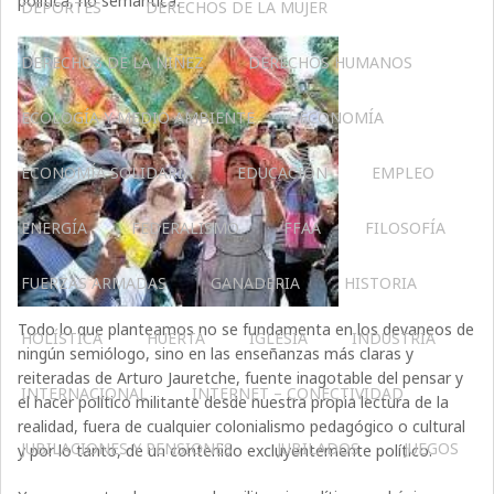
política, no semántica.
DEPORTES
DERECHOS DE LA MUJER
DERECHOS DE LA NIÑEZ
DERECHOS HUMANOS
ECOLOGÍA Y MEDIO AMBIENTE
ECONOMÍA
ECONOMÍA SOLIDARIA
EDUCACIÓN
EMPLEO
ENERGÍA
FEDERALISMO
FFAA
FILOSOFÍA
FUERZAS ARMADAS
GANADERIA
HISTORIA
Todo lo que planteamos no se fundamenta en los devaneos de
HOLÍSTICA
HUERTA
IGLESIA
INDUSTRIA
ningún semiólogo, sino en las enseñanzas más claras y
reiteradas de Arturo Jauretche, fuente inagotable del pensar y
INTERNACIONAL
INTERNET – CONECTIVIDAD
el hacer político militante desde nuestra propia lectura de la
realidad, fuera de cualquier colonialismo pedagógico o cultural
JUBILACIONES Y PENSIONES
JUBILADOS
JUEGOS
y por lo tanto, de un contenido excluyentemente político.