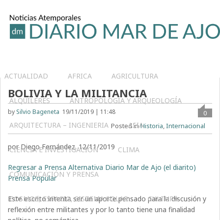
ACTUALIDAD
AFRICA
AGRICULTURA
BOLIVIA Y LA MILITANCIA
ALQUILERES
ANTROPOLOGÍA Y ARQUEOLOGÍA
by
Silvio Bageneta
19/11/2019 | 11:48
0
ARQUITECTURA – INGENIERIA
ASIA
Posted in
Historia
,
Internacional
por Diego Fernández. 12/11/2019
CIENCIA E INVESTIGACIÓN
CLIMA
Regresar a Prensa Alternativa Diario Mar de Ajo (el diarito)
COMUNICACIÓN Y PRENSA
Prensa Popular
Este escrito intenta ser un aporte pensado para la discusión y
COSMOS, ESPACIO, SISTEMA SOLAR
CULTURA
reflexión entre militantes y por lo tanto tiene una finalidad