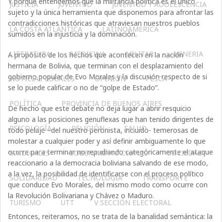
Y porque entendemos que la militancia política es el único
JUSTICIA
JUVENTUD
JUVENTUD Y ADOLESCENCIA
sujeto y la única herramienta que disponemos para afrontar las
contradicciones históricas que atraviesan nuestros pueblos
LA COSTA ATLÁNTICA
LATINOAMERICA
sumidos en la injusticia y la dominación.
LITERATURA
MEDICINA
MILITAR
MINERIA
A propósito de los hechos que acontecen en la nación
hermana de Bolivia, que terminan con el desplazamiento del
gobierno popular de Evo Morales y la discusión respecto de si
NOTICIAS LOCALES
OPINIÓN
PESCA
se lo puede calificar o no de “golpe de Estado”.
POLÍTICA
PROVINCIA DE BUENOS AIRES
De hecho que este debate no deja lugar a abrir resquicio
alguno a las posiciones genuflexas que han tenido dirigentes de
PSICOLOGÍA
RELIGIÓN
SALUD
todo pelaje –del nuestro peronista, incluido- temerosas de
molestar a cualquier poder y así definir ambiguamente lo que
ocurre para terminar no repudiando categóricamente el ataque
SINDICALES
SOBERANÍA NACIONAL
SOCIEDAD
reaccionario a la democracia boliviana salvando de ese modo,
a la vez, la posibilidad de identificarse con el proceso político
SOLIDARIDAD
TECNOLOGÍA
TRANSPORTE
que conduce Evo Morales, del mismo modo como ocurre con
la Revolución Bolivariana y Chávez o Maduro.
TURISMO
UTT
V SECCIÓN ELECTORAL
Entonces, reiteramos, no se trata de la banalidad semántica: la