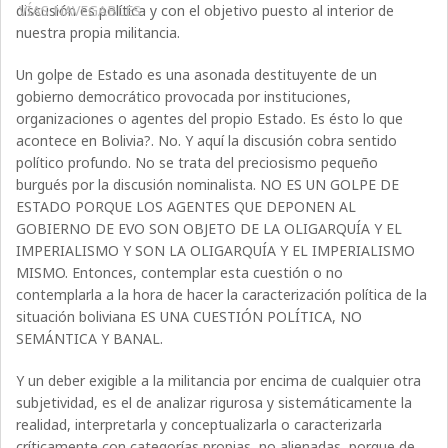
discusión es política y con el objetivo puesto al interior de
VÍAS NAVEGABLES
nuestra propia militancia.
Un golpe de Estado es una asonada destituyente de un
gobierno democrático provocada por instituciones,
organizaciones o agentes del propio Estado. Es ésto lo que
acontece en Bolivia?. No. Y aquí la discusión cobra sentido
político profundo. No se trata del preciosismo pequeño
burgués por la discusión nominalista. NO ES UN GOLPE DE
ESTADO PORQUE LOS AGENTES QUE DEPONEN AL
GOBIERNO DE EVO SON OBJETO DE LA OLIGARQUÍA Y EL
IMPERIALISMO Y SON LA OLIGARQUÍA Y EL IMPERIALISMO
MISMO. Entonces, contemplar esta cuestión o no
contemplarla a la hora de hacer la caracterización política de la
situación boliviana ES UNA CUESTIÓN POLÍTICA, NO
SEMÁNTICA Y BANAL.
Y un deber exigible a la militancia por encima de cualquier otra
subjetividad, es el de analizar rigurosa y sistemáticamente la
realidad, interpretarla y conceptualizarla o caracterizarla
críticamente con categorías propias, no alienadas, porque de