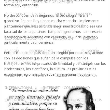
DEPORTES
DERECHOS DE LA MUJER
forma ágil, entendible.
DERECHOS DE LA NIÑEZ
DERECHOS HUMANOS
No desconocemos ni negamos la tecnología. Ni a la
globalización, que hoy tienen mucha vigencia. Simplemente
planteamos que la decisión de elegir nuestro destino sea una
ECOLOGÍA Y MEDIO AMBIENTE
ECONOMÍA
facultad de los argentinos. Tampoco ignoramos la necesaria
integración de Argentina con el mundo, el Sur del planeta y
ECONOMÍA SOLIDARIA
EDUCACIÓN
EMPLEO
particularmente Latinoamérica.
ENERGÍA
FEDERALISMO
FFAA
FILOSOFÍA
Pero el modelo de país debe ser elegido por nosotros, acorde
con las decisiones que surjan de la compulsa con los
FUERZAS ARMADAS
GANADERIA
HISTORIA
trabajadores, los empresarios de la ciudad y del campo, con los
intelectuales, los científicos, la cultura, las provincias y las
economías regionales, la pequeña y mediana industria.
HOLÍSTICA
HUERTA
IGLESIA
INDUSTRIA
INTERNACIONAL
INTERNET – CONECTIVIDAD
JUBILACIONES Y PENSIONES
JUBILADOS
JUEGOS