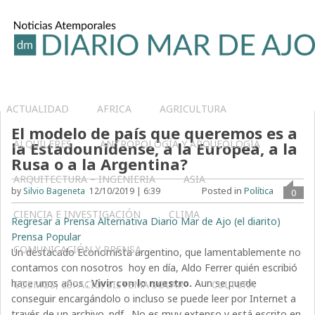
ACTUALIDAD
AFRICA
AGRICULTURA
El modelo de país que queremos es a
ALQUILERES
ANTROPOLOGÍA Y ARQUEOLOGÍA
la Estadounidense, a la Europea, a la
Rusa o a la Argentina?
ARQUITECTURA – INGENIERIA
ASIA
Posted in
Política
by
Silvio Bageneta
12/10/2019 | 6:39
0
CIENCIA E INVESTIGACIÓN
CLIMA
Regresar a Prensa Alternativa Diario Mar de Ajo (el diarito)
Prensa Popular
COMUNICACIÓN Y PRENSA
Un destacado Economista argentino, que lamentablemente no
contamos con nosotros hoy en día, Aldo Ferrer quién escribió
hace unos años :
Vivir con lo nuestro.
Aun se puede
COSMOS, ESPACIO, SISTEMA SOLAR
CULTURA
conseguir encargándolo o incluso se puede leer por Internet a
través de un archivo .pdf . No es muy extenso y está escrito en