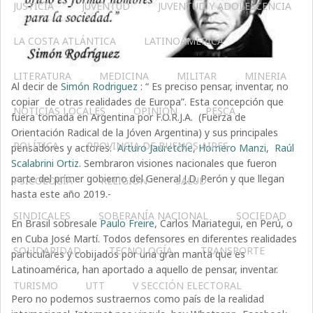
JUSTICIA
JUVENTUD
JUVENTUD Y ADOLESCENCIA
LA COSTA ATLÁNTICA
LATINOAMERICA
LITERATURA
MEDICINA
MILITAR
MINERIA
Al decir de
Simón Rodriguez
: “ Es preciso pensar, inventar, no
copiar de otras realidades de Europa”. Esta concepción que
NOTICIAS LOCALES
OPINIÓN
PESCA
fuera tomada en Argentina por F.O.R.J.A. (Fuerza de
Orientación Radical de la Jóven Argentina) y sus principales
POLÍTICA
PROVINCIA DE BUENOS AIRES
pensadores y actores:
Arturo Jauretche
,
Homero Manzi
,
Raúl
Scalabrini Ortiz
. Sembraron visiones nacionales que fueron
parte del primer gobierno del General J.D. Perón y que llegan
PSICOLOGÍA
RELIGIÓN
SALUD
hasta este año 2019.-
SINDICALES
SOBERANÍA NACIONAL
SOCIEDAD
En Brasil sobresale
Paulo Freire
, Carlos Mariategui, en Perú, o
en Cuba José Martí. Todos defensores en diferentes realidades
SOLIDARIDAD
TECNOLOGÍA
TRANSPORTE
particulares y cobijados por una gran manta que es
Latinoamérica, han aportado a aquello de pensar, inventar.
TURISMO
UTT
V SECCIÓN ELECTORAL
Pero no podemos sustraernos como país de la realidad