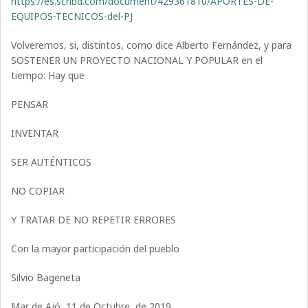
https://es.scribd.com/document/429361810/APORTES-DE-
EQUIPOS-TECNICOS-del-PJ
Volveremos, si, distintos, como dice Alberto Fernández, y para
SOSTENER UN PROYECTO NACIONAL Y POPULAR en el
tiempo: Hay que
PENSAR
INVENTAR
SER AUTÉNTICOS
NO COPIAR
Y TRATAR DE NO REPETIR ERRORES
Con la mayor participación del pueblo
Silvio Bageneta
Mar de Ajó, 11 de Octubre de 2019