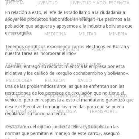
JUSTICIA
JUVENTUD
JUVENTUD Y ADOLESCENCIA
En relación a esto, el jefe de Estado llamó a la ciudadanía a
LA COSTA ATLÁNTICA
LATINOAMERICA
apoyar los productos elaborados en el lugar: «Le pedimos a la
población que adquiera y apoyemos a la industria boliviana que
es un orgullo.
LITERATURA
MEDICINA
MILITAR
MINERIA
Tenemos científicos exponiendo carros eléctricos en Bolivia y
NOTICIAS LOCALES
OPINIÓN
PESCA
nuestra tarea es incorporar el litio»
POLÍTICA
PROVINCIA DE BUENOS AIRES
Además, entregó su reconocimiento a la empresa por esta
iniciativa y los calificó de «orgullo cochabambino y boliviano».
PSICOLOGÍA
RELIGIÓN
SALUD
Una de las problemáticas ante las que se enfrentan son las
restricciones de los permisos de circulación que no tiene el
SINDICALES
SOBERANÍA NACIONAL
SOCIEDAD
vehículo, pero en respuesta a esto el mandatario garantizó que
desde el Ejecutivo tomarán las medidas para que se pueda
SOLIDARIDAD
TECNOLOGÍA
TRANSPORTE
regularizar su funcionamiento.
«Es la tarea del equipo jurídico acelerar y cumplir con las
TURISMO
UTT
V SECCIÓN ELECTORAL
normas que permitan el manejo de este carro», aseguró