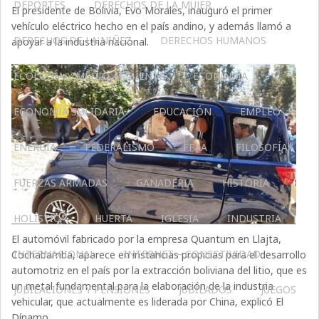
DEPORTES
DERECHOS DE LA MUJER
El presidente de Bolivia, Evo Morales, inauguró el primer
vehículo eléctrico hecho en el país andino, y además llamó a
DERECHOS DE LA NIÑEZ
DERECHOS HUMANOS
apoyar a la industria nacional.
ECOLOGÍA Y MEDIO AMBIENTE
ECONOMÍA
ECONOMÍA SOLIDARIA
EDUCACIÓN
EMPLEO
ENERGÍA
FEDERALISMO
FFAA
FILOSOFÍA
FUERZAS ARMADAS
GANADERIA
HISTORIA
HOLÍSTICA
HUERTA
IGLESIA
INDUSTRIA
El automóvil fabricado por la empresa Quantum en Llajta,
INTERNACIONAL
INTERNET – CONECTIVIDAD
Cochabamba, aparece en instancias propicias para el desarrollo
automotriz en el país por la extracción boliviana del litio, que es
un metal fundamental para la elaboración de la industria
JUBILACIONES Y PENSIONES
JUBILADOS
JUEGOS
vehicular, que actualmente es liderada por China, explicó El
Dínamo.