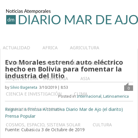
ACTUALIDAD
AFRICA
AGRICULTURA
Evo Morales estrenó auto eléctrico
ALQUILERES
ANTROPOLOGÍA Y ARQUEOLOGÍA
hecho en Bolivia para fomentar la
industria del litio
ARQUITECTURA – INGENIERIA
ASIA
by
Silvio Bageneta
3/10/2019 | 8:53
0
CIENCIA E INVESTIGACIÓN
CLIMA
Posted in
Internacional
,
Latinoamerica
Regresar a Prensa Alternativa Diario Mar de Ajo (el diarito)
COMUNICACIÓN Y PRENSA
Prensa Popular
COSMOS, ESPACIO, SISTEMA SOLAR
CULTURA
Fuente: Cubasi.cu 3 de Octubre de 2019