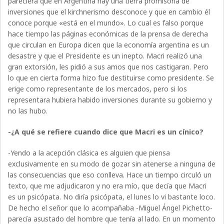
pareciera que en Argentina hay una tierra promisoria de
inversiones que el kirchnerismo desconoce y que en cambio él
conoce porque «está en el mundo». Lo cual es falso porque
hace tiempo las páginas económicas de la prensa de derecha
que circulan en Europa dicen que la economía argentina es un
desastre y que el Presidente es un inepto. Macri realizó una
gran extorsión, les pidió a sus amos que nos castigaran. Pero
lo que en cierta forma hizo fue destituirse como presidente. Se
erige como representante de los mercados, pero si los
representara hubiera habido inversiones durante su gobierno y
no las hubo.
-¿A qué se refiere cuando dice que Macri es un cínico?
-Yendo a la acepción clásica es alguien que piensa
exclusivamente en su modo de gozar sin atenerse a ninguna de
las consecuencias que eso conlleva. Hace un tiempo circuló un
texto, que me adjudicaron y no era mío, que decía que Macri
es un psicópata. No diría psicópata, el lunes lo vi bastante loco.
De hecho el señor que lo acompañaba -Miguel Ángel Pichetto-
parecía asustado del hombre que tenía al lado. En un momento