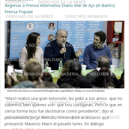
DEPORTES
DERECHOS DE LA MUJER
Regresar a Prensa Alternativa Diario Mar de Ajo (el diarito)
Prensa Popular
DERECHOS DE LA NIÑEZ
DERECHOS HUMANOS
ECOLOGÍA Y MEDIO AMBIENTE
ECONOMÍA
ECONOMÍA SOLIDARIA
EDUCACIÓN
EMPLEO
ENERGÍA
FEDERALISMO
FFAA
FILOSOFÍA
FUERZAS ARMADAS
GANADERIA
HISTORIA
HOLÍSTICA
HUERTA
IGLESIA
INDUSTRIA
“Macri realizó una gran extorsión, les pidió a sus amos -que no
INTERNACIONAL
INTERNET – CONECTIVIDAD
sabemos bien quiénes son- que nos castigaran. Pero lo que en
cierta forma hizo fue destituirse como presidente”, dijo el
JUBILACIONES Y PENSIONES
JUBILADOS
JUEGOS
psicoanalista Jorge Alemán, refiriéndose al discurso que
pronunció Mauricio Macri el pasado lunes. En diálogo