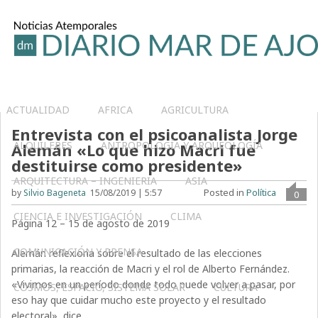
ACTUALIDAD
AFRICA
AGRICULTURA
Entrevista con el psicoanalista Jorge
ALQUILERES
ANTROPOLOGÍA Y ARQUEOLOGÍA
Alemán «Lo que hizo Macri fue
destituirse como presidente»
ARQUITECTURA – INGENIERIA
ASIA
Posted in
Política
by
Silvio Bageneta
15/08/2019 | 5:57
0
CIENCIA E INVESTIGACIÓN
CLIMA
Página 12 – 15 de agosto de 2019
COMUNICACIÓN Y PRENSA
Alemán reflexiona sobre el resultado de las elecciones
primarias, la reacción de Macri y el rol de Alberto Fernández.
«Vivimos en un período donde todo puede volver a pasar, por
COSMOS, ESPACIO, SISTEMA SOLAR
CULTURA
eso hay que cuidar mucho este proyecto y el resultado
electoral», dice.