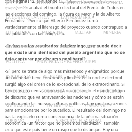
con
PáginaI12
, el autor de
Capitalismo. Crimen perfecto o
JUSTICIA
JUVENTUD
JUVENTUD Y ADOLESCENCIA
emancipación
analizó el triunfo electoral del Frente de Todos en
las elecciones del domingo, la figura de Macri y la de Alberto
LA COSTA ATLÁNTICA
LATINOAMERICA
Fernández: “Pienso que Alberto Fernández tomó
verdaderamente el liderazgo del proyecto cuando contrapuso a
LITERATURA
MEDICINA
MILITAR
MINERIA
los jubilados con las Leliq”, dijo.
-En base a los resultados del domingo, ¿se puede decir
NOTICIAS LOCALES
OPINIÓN
PESCA
que existe una identidad del pueblo argentino que no se
deja capturar por discurso neoliberal?
POLÍTICA
PROVINCIA DE BUENOS AIRES
-Sí, pero se trata de algo más misterioso y enigmático porque
PSICOLOGÍA
RELIGIÓN
SALUD
una identidad tiene contornos y límites. En la noche electoral
surgió algo del orden de lo excepcional, de lo extraordinario. Si
tenemos en cuenta cómo está oscureciendo el mundo, el tipo
SINDICALES
SOBERANÍA NACIONAL
SOCIEDAD
de discurso que va atravesando las naciones y cómo se están
configurando las nuevas culturas políticas, hay muchas razones
SOLIDARIDAD
TECNOLOGÍA
TRANSPORTE
para emocionarse por lo sucedido. El resultado del domingo no
basta explicarlo como consecuencia de la pésima situación
TURISMO
UTT
V SECCIÓN ELECTORAL
económica -un factor que no podemos relativizar-, también
creo que este país tiene un rasgo que lo distingue. Hay una