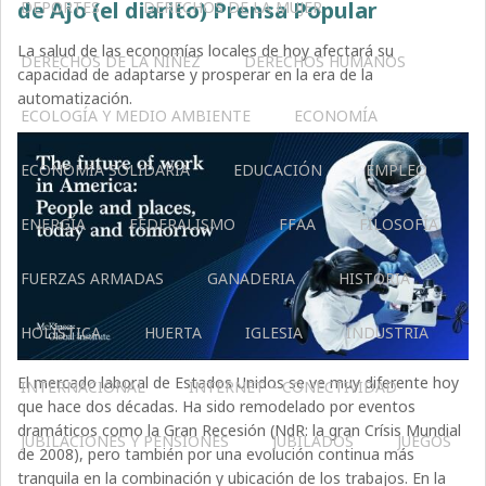
de Ajo (el diarito) Prensa Popular
DEPORTES
DERECHOS DE LA MUJER
La salud de las economías locales de hoy afectará su
DERECHOS DE LA NIÑEZ
DERECHOS HUMANOS
capacidad de adaptarse y prosperar en la era de la
automatización.
ECOLOGÍA Y MEDIO AMBIENTE
ECONOMÍA
ECONOMÍA SOLIDARIA
EDUCACIÓN
EMPLEO
ENERGÍA
FEDERALISMO
FFAA
FILOSOFÍA
FUERZAS ARMADAS
GANADERIA
HISTORIA
HOLÍSTICA
HUERTA
IGLESIA
INDUSTRIA
El mercado laboral de Estados Unidos se ve muy diferente hoy
INTERNACIONAL
INTERNET – CONECTIVIDAD
que hace dos décadas. Ha sido remodelado por eventos
dramáticos como la Gran Recesión (NdR: la gran Crísis Mundial
JUBILACIONES Y PENSIONES
JUBILADOS
JUEGOS
de 2008), pero también por una evolución continua más
tranquila en la combinación y ubicación de los trabajos. En la