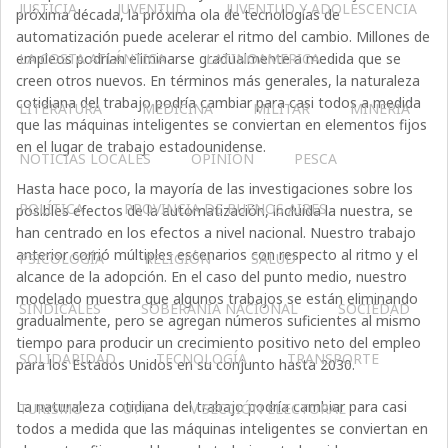
JUSTICIA
JUVENTUD
JUVENTUD Y ADOLESCENCIA
próxima década, la próxima ola de tecnologías de
automatización puede acelerar el ritmo del cambio. Millones de
empleos podrían eliminarse gradualmente a medida que se
LA COSTA ATLÁNTICA
LATINOAMERICA
creen otros nuevos. En términos más generales, la naturaleza
cotidiana del trabajo podría cambiar para casi todos a medida
LITERATURA
MEDICINA
MILITAR
MINERIA
que las máquinas inteligentes se conviertan en elementos fijos
en el lugar de trabajo estadounidense.
NOTICIAS LOCALES
OPINIÓN
PESCA
Hasta hace poco, la mayoría de las investigaciones sobre los
POLÍTICA
PROVINCIA DE BUENOS AIRES
posibles efectos de la automatización, incluida la nuestra, se
han centrado en los efectos a nivel nacional. Nuestro trabajo
anterior corrió múltiples escenarios con respecto al ritmo y el
PSICOLOGÍA
RELIGIÓN
SALUD
alcance de la adopción. En el caso del punto medio, nuestro
modelado muestra que algunos trabajos se están eliminando
SINDICALES
SOBERANÍA NACIONAL
SOCIEDAD
gradualmente, pero se agregan números suficientes al mismo
tiempo para producir un crecimiento positivo neto del empleo
SOLIDARIDAD
TECNOLOGÍA
TRANSPORTE
para los Estados Unidos en su conjunto hasta 2030.
La naturaleza cotidiana del trabajo podría cambiar para casi
TURISMO
UTT
V SECCIÓN ELECTORAL
todos a medida que las máquinas inteligentes se conviertan en