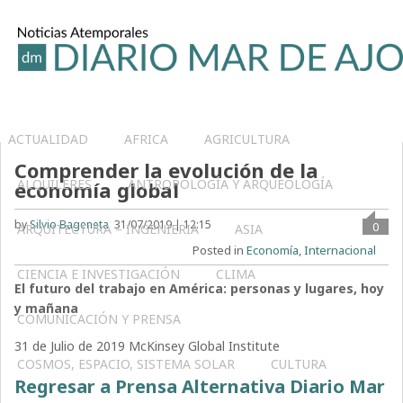
ACTUALIDAD
AFRICA
AGRICULTURA
Comprender la evolución de la
ALQUILERES
ANTROPOLOGÍA Y ARQUEOLOGÍA
economía global
by
Silvio Bageneta
31/07/2019 | 12:15
0
ARQUITECTURA – INGENIERIA
ASIA
Posted in
Economía
,
Internacional
CIENCIA E INVESTIGACIÓN
CLIMA
El futuro del trabajo en América: personas y lugares, hoy
y mañana
COMUNICACIÓN Y PRENSA
31 de Julio de 2019 McKinsey Global Institute
COSMOS, ESPACIO, SISTEMA SOLAR
CULTURA
Regresar a Prensa Alternativa Diario Mar